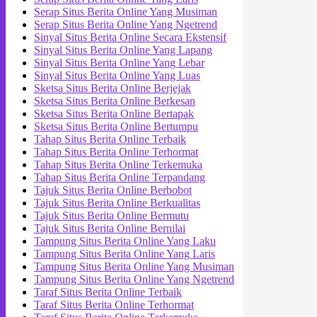
Serap Situs Berita Online Yang Musiman
Serap Situs Berita Online Yang Ngetrend
Sinyal Situs Berita Online Secara Ekstensif
Sinyal Situs Berita Online Yang Lapang
Sinyal Situs Berita Online Yang Lebar
Sinyal Situs Berita Online Yang Luas
Sketsa Situs Berita Online Berjejak
Sketsa Situs Berita Online Berkesan
Sketsa Situs Berita Online Bertapak
Sketsa Situs Berita Online Bertumpu
Tahap Situs Berita Online Terbaik
Tahap Situs Berita Online Terhormat
Tahap Situs Berita Online Terkemuka
Tahap Situs Berita Online Terpandang
Tajuk Situs Berita Online Berbobot
Tajuk Situs Berita Online Berkualitas
Tajuk Situs Berita Online Bermutu
Tajuk Situs Berita Online Bernilai
Tampung Situs Berita Online Yang Laku
Tampung Situs Berita Online Yang Laris
Tampung Situs Berita Online Yang Musiman
Tampung Situs Berita Online Yang Ngetrend
Taraf Situs Berita Online Terbaik
Taraf Situs Berita Online Terhormat