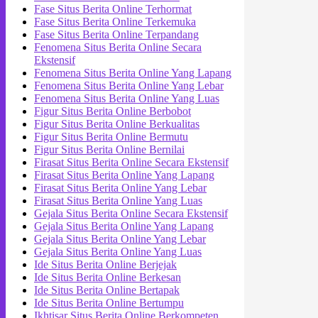
Fase Situs Berita Online Terhormat
Fase Situs Berita Online Terkemuka
Fase Situs Berita Online Terpandang
Fenomena Situs Berita Online Secara
Ekstensif
Fenomena Situs Berita Online Yang Lapang
Fenomena Situs Berita Online Yang Lebar
Fenomena Situs Berita Online Yang Luas
Figur Situs Berita Online Berbobot
Figur Situs Berita Online Berkualitas
Figur Situs Berita Online Bermutu
Figur Situs Berita Online Bernilai
Firasat Situs Berita Online Secara Ekstensif
Firasat Situs Berita Online Yang Lapang
Firasat Situs Berita Online Yang Lebar
Firasat Situs Berita Online Yang Luas
Gejala Situs Berita Online Secara Ekstensif
Gejala Situs Berita Online Yang Lapang
Gejala Situs Berita Online Yang Lebar
Gejala Situs Berita Online Yang Luas
Ide Situs Berita Online Berjejak
Ide Situs Berita Online Berkesan
Ide Situs Berita Online Bertapak
Ide Situs Berita Online Bertumpu
Ikhtisar Situs Berita Online Berkompeten