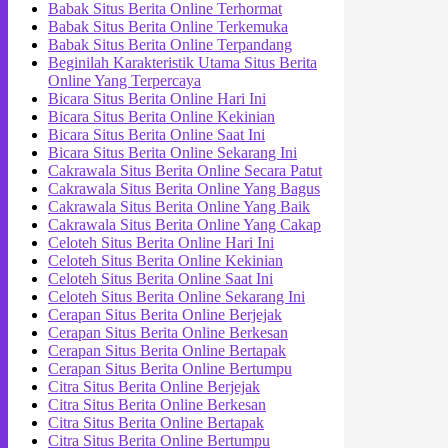
Babak Situs Berita Online Terhormat
Babak Situs Berita Online Terkemuka
Babak Situs Berita Online Terpandang
Beginilah Karakteristik Utama Situs Berita
Online Yang Terpercaya
Bicara Situs Berita Online Hari Ini
Bicara Situs Berita Online Kekinian
Bicara Situs Berita Online Saat Ini
Bicara Situs Berita Online Sekarang Ini
Cakrawala Situs Berita Online Secara Patut
Cakrawala Situs Berita Online Yang Bagus
Cakrawala Situs Berita Online Yang Baik
Cakrawala Situs Berita Online Yang Cakap
Celoteh Situs Berita Online Hari Ini
Celoteh Situs Berita Online Kekinian
Celoteh Situs Berita Online Saat Ini
Celoteh Situs Berita Online Sekarang Ini
Cerapan Situs Berita Online Berjejak
Cerapan Situs Berita Online Berkesan
Cerapan Situs Berita Online Bertapak
Cerapan Situs Berita Online Bertumpu
Citra Situs Berita Online Berjejak
Citra Situs Berita Online Berkesan
Citra Situs Berita Online Bertapak
Citra Situs Berita Online Bertumpu