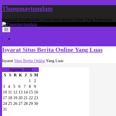
Thangmaytunglam
Beginilah Karakteristik Utama Situs Berita Online Yang Terpercaya
Beginilah Karakteristik Utama Situs Berita Online Yang Terpe
Isyarat Situs Berita Online Yang Luas
Isyarat
Situs Berita Online
Yang Luas
Agustus 2026
S
S
R
K
J
S
M
1
2
3
4
5
6
7
8
9
10
11
12
13
14
15
16
17
18
19
20
21
22
23
24
25
26
27
28
29
30
31