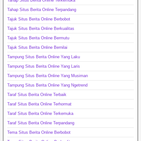
Tahap Situs Berita Online Terkemuka
Tahap Situs Berita Online Terpandang
Tajuk Situs Berita Online Berbobot
Tajuk Situs Berita Online Berkualitas
Tajuk Situs Berita Online Bermutu
Tajuk Situs Berita Online Bernilai
Tampung Situs Berita Online Yang Laku
Tampung Situs Berita Online Yang Laris
Tampung Situs Berita Online Yang Musiman
Tampung Situs Berita Online Yang Ngetrend
Taraf Situs Berita Online Terbaik
Taraf Situs Berita Online Terhormat
Taraf Situs Berita Online Terkemuka
Taraf Situs Berita Online Terpandang
Tema Situs Berita Online Berbobot