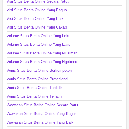
Visi Situs Berita Online Secara Patut
Visi Situs Berita Online Yang Bagus
Visi Situs Berita Online Yang Baik
Visi Situs Berita Online Yang Cakap
Volume Situs Berita Online Yang Laku
Volume Situs Berita Online Yang Laris
Volume Situs Berita Online Yang Musiman
Volume Situs Berita Online Yang Ngetrend
Vonis Situs Berita Online Berkompeten
Vonis Situs Berita Online Profesional
Vonis Situs Berita Online Terdidik
Vonis Situs Berita Online Terlatih
Wawasan Situs Berita Online Secara Patut
Wawasan Situs Berita Online Yang Bagus
Wawasan Situs Berita Online Yang Baik