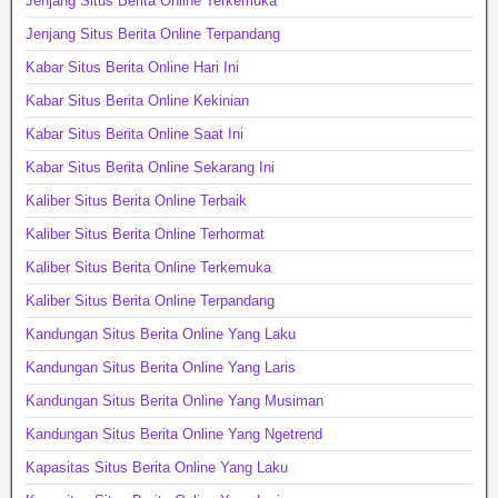
Jenjang Situs Berita Online Terkemuka
Jenjang Situs Berita Online Terpandang
Kabar Situs Berita Online Hari Ini
Kabar Situs Berita Online Kekinian
Kabar Situs Berita Online Saat Ini
Kabar Situs Berita Online Sekarang Ini
Kaliber Situs Berita Online Terbaik
Kaliber Situs Berita Online Terhormat
Kaliber Situs Berita Online Terkemuka
Kaliber Situs Berita Online Terpandang
Kandungan Situs Berita Online Yang Laku
Kandungan Situs Berita Online Yang Laris
Kandungan Situs Berita Online Yang Musiman
Kandungan Situs Berita Online Yang Ngetrend
Kapasitas Situs Berita Online Yang Laku