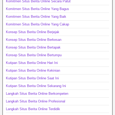
Komitmen Situs Berita Online Secara Patut
Komitmen Situs Berita Online Yang Bagus
Komitmen Situs Berita Online Yang Baik
Komitmen Situs Berita Online Yang Cakap
Konsep Situs Berita Online Berjejak
Konsep Situs Berita Online Berkesan
Konsep Situs Berita Online Bertapak
Konsep Situs Berita Online Bertumpu
Kutipan Situs Berita Online Hari Ini
Kutipan Situs Berita Online Kekinian
Kutipan Situs Berita Online Saat Ini
Kutipan Situs Berita Online Sekarang Ini
Langkah Situs Berita Online Berkompeten
Langkah Situs Berita Online Profesional
Langkah Situs Berita Online Terdidik