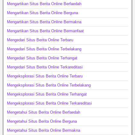
Mengartikan Situs Berita Online Berfaedah
Mengartikan Situs Berita Online Berguna
Mengartikan Situs Berita Online Bermakna
Mengartikan Situs Berita Online Bermanfaat
Mengedari Situs Berita Online Terbaru
Mengedari Situs Berita Online Terbelakang
Mengedari Situs Berita Online Terhangat
Mengedari Situs Berita Online Terkareditasi
Mengeksplorasi Situs Berita Online Terbaru
Mengeksplorasi Situs Berita Online Terbelakang
Mengeksplorasi Situs Berita Online Terhangat
Mengeksplorasi Situs Berita Online Terkareditasi
Mengetahui Situs Berita Online Berfaedah
Mengetahui Situs Berita Online Berguna
Mengetahui Situs Berita Online Bermakna