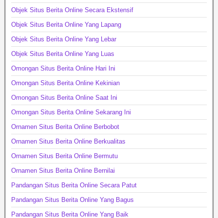
Objek Situs Berita Online Secara Ekstensif
Objek Situs Berita Online Yang Lapang
Objek Situs Berita Online Yang Lebar
Objek Situs Berita Online Yang Luas
Omongan Situs Berita Online Hari Ini
Omongan Situs Berita Online Kekinian
Omongan Situs Berita Online Saat Ini
Omongan Situs Berita Online Sekarang Ini
Ornamen Situs Berita Online Berbobot
Ornamen Situs Berita Online Berkualitas
Ornamen Situs Berita Online Bermutu
Ornamen Situs Berita Online Bernilai
Pandangan Situs Berita Online Secara Patut
Pandangan Situs Berita Online Yang Bagus
Pandangan Situs Berita Online Yang Baik