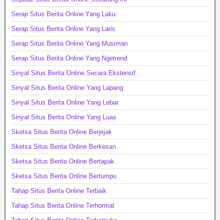
Serap Situs Berita Online Yang Laku
Serap Situs Berita Online Yang Laris
Serap Situs Berita Online Yang Musiman
Serap Situs Berita Online Yang Ngetrend
Sinyal Situs Berita Online Secara Ekstensif
Sinyal Situs Berita Online Yang Lapang
Sinyal Situs Berita Online Yang Lebar
Sinyal Situs Berita Online Yang Luas
Sketsa Situs Berita Online Berjejak
Sketsa Situs Berita Online Berkesan
Sketsa Situs Berita Online Bertapak
Sketsa Situs Berita Online Bertumpu
Tahap Situs Berita Online Terbaik
Tahap Situs Berita Online Terhormat