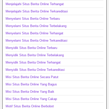
Menjelajahi Situs Berita Online Terhangat
Menjelajahi Situs Berita Online Terkareditasi
Menyelami Situs Berita Online Terbaru
Menyelami Situs Berita Online Terbelakang
Menyelami Situs Berita Online Terhangat
Menyelami Situs Berita Online Terkareditasi
Menyidik Situs Berita Online Terbaru
Menyidik Situs Berita Online Terbelakang
Menyidik Situs Berita Online Terhangat
Menyidik Situs Berita Online Terkareditasi
Misi Situs Berita Online Secara Patut
Misi Situs Berita Online Yang Bagus
Misi Situs Berita Online Yang Baik
Misi Situs Berita Online Yang Cakap
Motif Situs Berita Online Berbobot