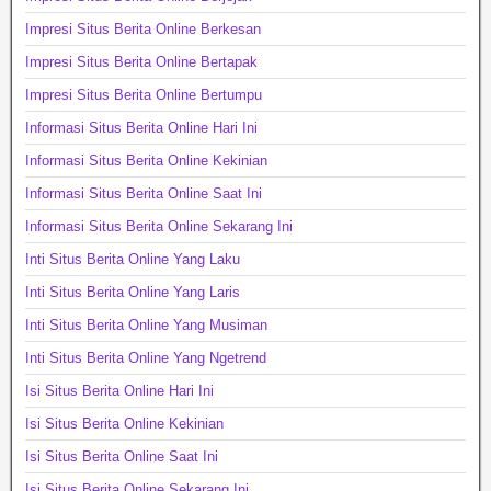
Impresi Situs Berita Online Berkesan
Impresi Situs Berita Online Bertapak
Impresi Situs Berita Online Bertumpu
Informasi Situs Berita Online Hari Ini
Informasi Situs Berita Online Kekinian
Informasi Situs Berita Online Saat Ini
Informasi Situs Berita Online Sekarang Ini
Inti Situs Berita Online Yang Laku
Inti Situs Berita Online Yang Laris
Inti Situs Berita Online Yang Musiman
Inti Situs Berita Online Yang Ngetrend
Isi Situs Berita Online Hari Ini
Isi Situs Berita Online Kekinian
Isi Situs Berita Online Saat Ini
Isi Situs Berita Online Sekarang Ini