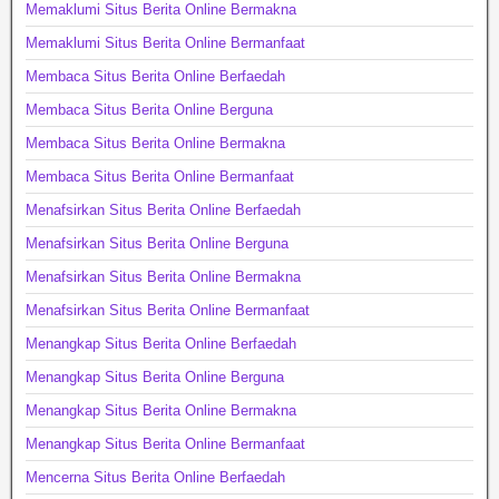
Memaklumi Situs Berita Online Bermakna
Memaklumi Situs Berita Online Bermanfaat
Membaca Situs Berita Online Berfaedah
Membaca Situs Berita Online Berguna
Membaca Situs Berita Online Bermakna
Membaca Situs Berita Online Bermanfaat
Menafsirkan Situs Berita Online Berfaedah
Menafsirkan Situs Berita Online Berguna
Menafsirkan Situs Berita Online Bermakna
Menafsirkan Situs Berita Online Bermanfaat
Menangkap Situs Berita Online Berfaedah
Menangkap Situs Berita Online Berguna
Menangkap Situs Berita Online Bermakna
Menangkap Situs Berita Online Bermanfaat
Mencerna Situs Berita Online Berfaedah