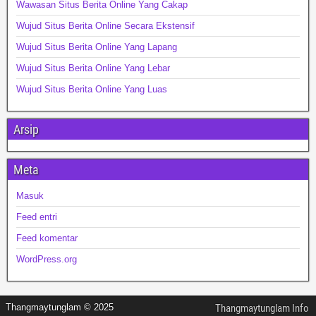
Wawasan Situs Berita Online Yang Cakap
Wujud Situs Berita Online Secara Ekstensif
Wujud Situs Berita Online Yang Lapang
Wujud Situs Berita Online Yang Lebar
Wujud Situs Berita Online Yang Luas
Arsip
Meta
Masuk
Feed entri
Feed komentar
WordPress.org
Thangmaytunglam © 2025
Thangmaytunglam Info