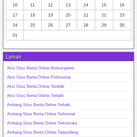
10
11
12
13
14
15
16
17
18
19
20
21
22
23
24
25
26
27
28
29
30
31
Laman
Aksi Situs Berita Online Berkompeten
Aksi Situs Berita Online Profesional
Aksi Situs Berita Online Terdidik
Aksi Situs Berita Online Terlatih
Ambang Situs Berita Online Terbaik
Ambang Situs Berita Online Terhormat
Ambang Situs Berita Online Terkemuka
Ambang Situs Berita Online Terpandang