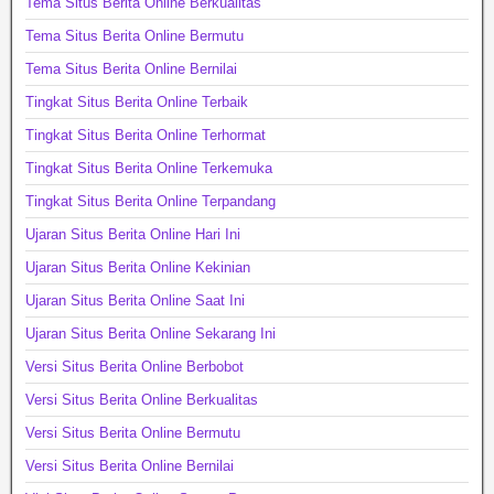
Tema Situs Berita Online Berkualitas
Tema Situs Berita Online Bermutu
Tema Situs Berita Online Bernilai
Tingkat Situs Berita Online Terbaik
Tingkat Situs Berita Online Terhormat
Tingkat Situs Berita Online Terkemuka
Tingkat Situs Berita Online Terpandang
Ujaran Situs Berita Online Hari Ini
Ujaran Situs Berita Online Kekinian
Ujaran Situs Berita Online Saat Ini
Ujaran Situs Berita Online Sekarang Ini
Versi Situs Berita Online Berbobot
Versi Situs Berita Online Berkualitas
Versi Situs Berita Online Bermutu
Versi Situs Berita Online Bernilai