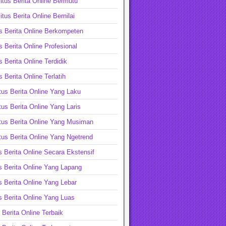
itus Berita Online Bermutu
tus Berita Online Bernilai
us Berita Online Berkompeten
s Berita Online Profesional
s Berita Online Terdidik
s Berita Online Terlatih
tus Berita Online Yang Laku
tus Berita Online Yang Laris
tus Berita Online Yang Musiman
tus Berita Online Yang Ngetrend
s Berita Online Secara Ekstensif
s Berita Online Yang Lapang
s Berita Online Yang Lebar
s Berita Online Yang Luas
 Berita Online Terbaik