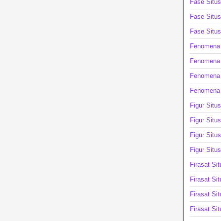
Fase Situs
Fase Situs
Fase Situs
Fenomena S
Fenomena S
Fenomena S
Fenomena S
Figur Situ
Figur Situs
Figur Situ
Figur Situs
Firasat Si
Firasat Si
Firasat Si
Firasat Si