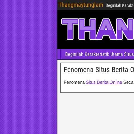
Thangmaytunglam
Beginilah Karakt
Beginilah Karakteristik Utama Situ
Fenomena Situs Berita O
Fenomena
Situs Berita Online
Secar