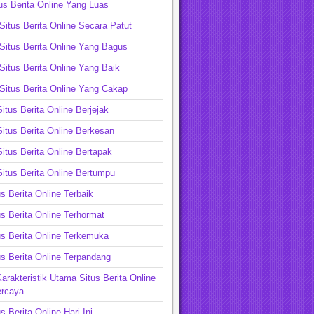
us Berita Online Yang Luas
itus Berita Online Secara Patut
itus Berita Online Yang Bagus
itus Berita Online Yang Baik
itus Berita Online Yang Cakap
itus Berita Online Berjejak
Situs Berita Online Berkesan
Situs Berita Online Bertapak
Situs Berita Online Bertumpu
s Berita Online Terbaik
s Berita Online Terhormat
s Berita Online Terkemuka
s Berita Online Terpandang
Karakteristik Utama Situs Berita Online
ercaya
s Berita Online Hari Ini