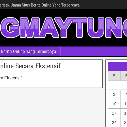
eristik Utama Situs Berita Online Yang Terpercaya
s Berita Online Yang Terpercaya
nline Secara Ekstensif
S
a Ekstensif
3
10
1
17
1
24
2