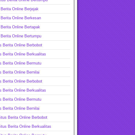
 Berita Online Berjejak
s Berita Online Berkesan
 Berita Online Bertapak
s Berita Online Bertumpu
s Berita Online Berbobot
s Berita Online Berkualitas
s Berita Online Bermutu
 Berita Online Bernilai
s Berita Online Berbobot
s Berita Online Berkualitas
s Berita Online Bermutu
 Berita Online Bernilai
itus Berita Online Berbobot
itus Berita Online Berkualitas