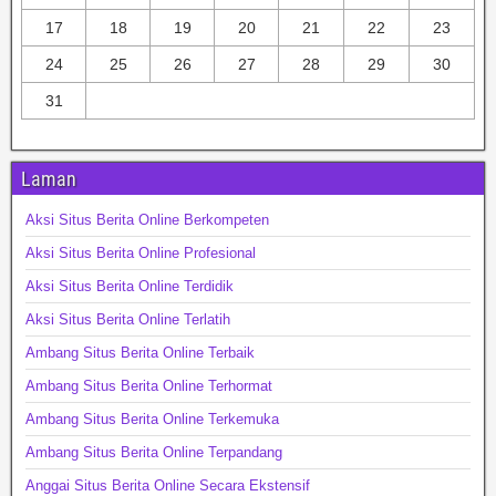
17
18
19
20
21
22
23
24
25
26
27
28
29
30
31
Laman
Aksi Situs Berita Online Berkompeten
Aksi Situs Berita Online Profesional
Aksi Situs Berita Online Terdidik
Aksi Situs Berita Online Terlatih
Ambang Situs Berita Online Terbaik
Ambang Situs Berita Online Terhormat
Ambang Situs Berita Online Terkemuka
Ambang Situs Berita Online Terpandang
Anggai Situs Berita Online Secara Ekstensif