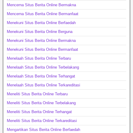
Mencerna Situs Berita Online Bermakna
Mencerna Situs Berita Online Bermanfaat
Menekuni Situs Berita Online Berfaedah
Menekuni Situs Berita Online Berguna
Menekuni Situs Berita Online Bermakna
Menekuni Situs Berita Online Bermanfaat
Menelaah Situs Berita Online Terbaru
Menelaah Situs Berita Online Terbelakang
Menelaah Situs Berita Online Terhangat
Menelaah Situs Berita Online Terkareditasi
Meneliti Situs Berita Online Terbaru
Meneliti Situs Berita Online Terbelakang
Meneliti Situs Berita Online Terhangat
Meneliti Situs Berita Online Terkareditasi
Mengartikan Situs Berita Online Berfaedah