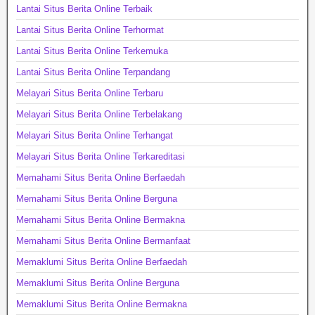
Lantai Situs Berita Online Terbaik
Lantai Situs Berita Online Terhormat
Lantai Situs Berita Online Terkemuka
Lantai Situs Berita Online Terpandang
Melayari Situs Berita Online Terbaru
Melayari Situs Berita Online Terbelakang
Melayari Situs Berita Online Terhangat
Melayari Situs Berita Online Terkareditasi
Memahami Situs Berita Online Berfaedah
Memahami Situs Berita Online Berguna
Memahami Situs Berita Online Bermakna
Memahami Situs Berita Online Bermanfaat
Memaklumi Situs Berita Online Berfaedah
Memaklumi Situs Berita Online Berguna
Memaklumi Situs Berita Online Bermakna