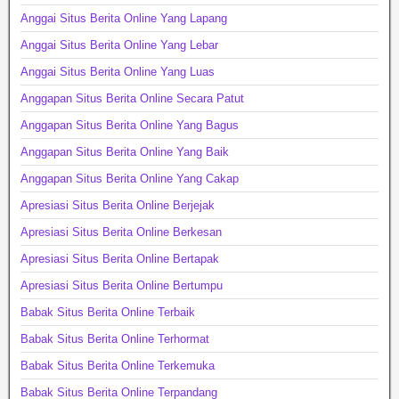
Anggai Situs Berita Online Yang Lapang
Anggai Situs Berita Online Yang Lebar
Anggai Situs Berita Online Yang Luas
Anggapan Situs Berita Online Secara Patut
Anggapan Situs Berita Online Yang Bagus
Anggapan Situs Berita Online Yang Baik
Anggapan Situs Berita Online Yang Cakap
Apresiasi Situs Berita Online Berjejak
Apresiasi Situs Berita Online Berkesan
Apresiasi Situs Berita Online Bertapak
Apresiasi Situs Berita Online Bertumpu
Babak Situs Berita Online Terbaik
Babak Situs Berita Online Terhormat
Babak Situs Berita Online Terkemuka
Babak Situs Berita Online Terpandang