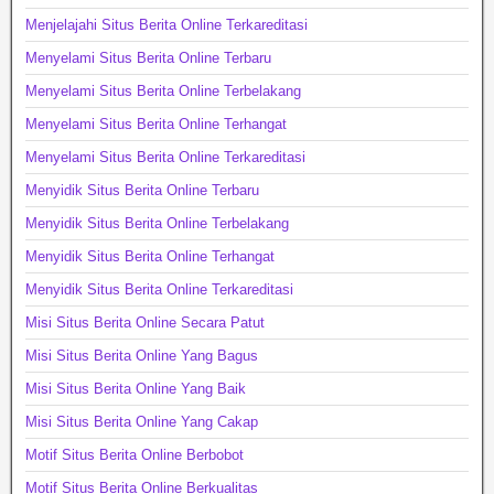
Menjelajahi Situs Berita Online Terkareditasi
Menyelami Situs Berita Online Terbaru
Menyelami Situs Berita Online Terbelakang
Menyelami Situs Berita Online Terhangat
Menyelami Situs Berita Online Terkareditasi
Menyidik Situs Berita Online Terbaru
Menyidik Situs Berita Online Terbelakang
Menyidik Situs Berita Online Terhangat
Menyidik Situs Berita Online Terkareditasi
Misi Situs Berita Online Secara Patut
Misi Situs Berita Online Yang Bagus
Misi Situs Berita Online Yang Baik
Misi Situs Berita Online Yang Cakap
Motif Situs Berita Online Berbobot
Motif Situs Berita Online Berkualitas