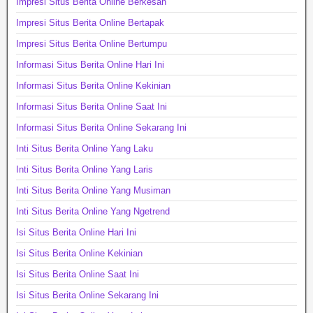
Impresi Situs Berita Online Berkesan
Impresi Situs Berita Online Bertapak
Impresi Situs Berita Online Bertumpu
Informasi Situs Berita Online Hari Ini
Informasi Situs Berita Online Kekinian
Informasi Situs Berita Online Saat Ini
Informasi Situs Berita Online Sekarang Ini
Inti Situs Berita Online Yang Laku
Inti Situs Berita Online Yang Laris
Inti Situs Berita Online Yang Musiman
Inti Situs Berita Online Yang Ngetrend
Isi Situs Berita Online Hari Ini
Isi Situs Berita Online Kekinian
Isi Situs Berita Online Saat Ini
Isi Situs Berita Online Sekarang Ini