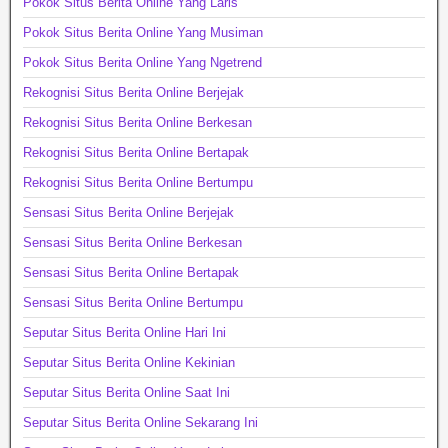
Pokok Situs Berita Online Yang Laris
Pokok Situs Berita Online Yang Musiman
Pokok Situs Berita Online Yang Ngetrend
Rekognisi Situs Berita Online Berjejak
Rekognisi Situs Berita Online Berkesan
Rekognisi Situs Berita Online Bertapak
Rekognisi Situs Berita Online Bertumpu
Sensasi Situs Berita Online Berjejak
Sensasi Situs Berita Online Berkesan
Sensasi Situs Berita Online Bertapak
Sensasi Situs Berita Online Bertumpu
Seputar Situs Berita Online Hari Ini
Seputar Situs Berita Online Kekinian
Seputar Situs Berita Online Saat Ini
Seputar Situs Berita Online Sekarang Ini