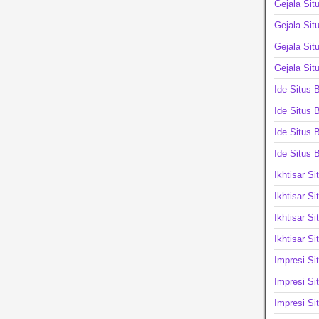
Gejala Sit
Gejala Sit
Gejala Sit
Gejala Sit
Ide Situs B
Ide Situs 
Ide Situs 
Ide Situs 
Ikhtisar S
Ikhtisar Si
Ikhtisar Si
Ikhtisar Si
Impresi Sit
Impresi Si
Impresi Si