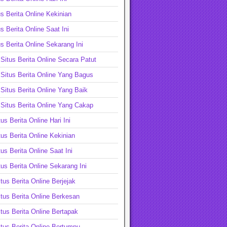
us Berita Online Kekinian
s Berita Online Saat Ini
us Berita Online Sekarang Ini
Situs Berita Online Secara Patut
Situs Berita Online Yang Bagus
Situs Berita Online Yang Baik
Situs Berita Online Yang Cakap
us Berita Online Hari Ini
tus Berita Online Kekinian
us Berita Online Saat Ini
tus Berita Online Sekarang Ini
tus Berita Online Berjejak
tus Berita Online Berkesan
tus Berita Online Bertapak
tus Berita Online Bertumpu