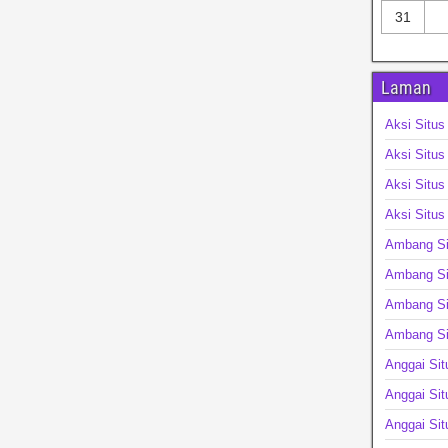
31
Laman
Aksi Situs
Aksi Situs
Aksi Situs 
Aksi Situs 
Ambang Sit
Ambang Sit
Ambang Si
Ambang Sit
Anggai Sit
Anggai Sit
Anggai Sit