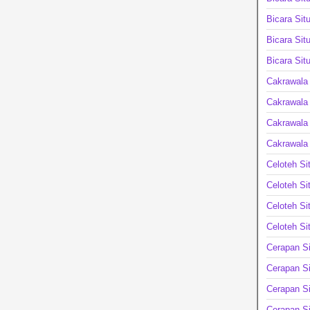
Bicara Sit
Bicara Situ
Bicara Sit
Cakrawala 
Cakrawala 
Cakrawala 
Cakrawala 
Celoteh Sit
Celoteh Si
Celoteh Sit
Celoteh Si
Cerapan Si
Cerapan Si
Cerapan Si
Cerapan Si