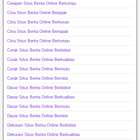
Cerapan Situs Berita Online Bertumpu
Citra Situs Berita Online Berjejak
Citra Situs Berita Online Berkesan
Citra Situs Berita Online Bertapak
Citra Situs Berita Online Bertumpu
Corak Situs Berita Online Berbobot
Corak Situs Berita Online Berkualitas
Corak Situs Berita Online Bermutu
Corak Situs Berita Online Bernilai
Dasar Situs Berita Online Berbobot
Dasar Situs Berita Online Berkualitas
Dasar Situs Berita Online Bermutu
Dasar Situs Berita Online Bernilai
Dekorasi Situs Berita Online Berbobot
Dekorasi Situs Berita Online Berkualitas