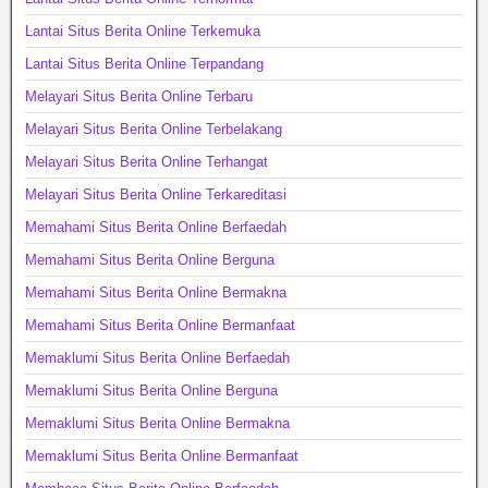
Lantai Situs Berita Online Terkemuka
Lantai Situs Berita Online Terpandang
Melayari Situs Berita Online Terbaru
Melayari Situs Berita Online Terbelakang
Melayari Situs Berita Online Terhangat
Melayari Situs Berita Online Terkareditasi
Memahami Situs Berita Online Berfaedah
Memahami Situs Berita Online Berguna
Memahami Situs Berita Online Bermakna
Memahami Situs Berita Online Bermanfaat
Memaklumi Situs Berita Online Berfaedah
Memaklumi Situs Berita Online Berguna
Memaklumi Situs Berita Online Bermakna
Memaklumi Situs Berita Online Bermanfaat