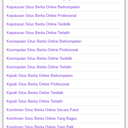
Keputusan Situs Berita Online Berkompeten
Keputusan Situs Berita Online Profesional
Keputusan Situs Berita Online Terdidik
Keputusan Situs Berita Online Terlatih
Kesimpulan Situs Berita Online Berkompeten
Kesimpulan Situs Berita Online Profesional
Kesimpulan Situs Berita Online Terdidik
Kesimpulan Situs Berita Online Terlatih
Kiprah Situs Berita Online Berkompeten
Kiprah Situs Berita Online Profesional
Kiprah Situs Berita Online Terdidik
Kiprah Situs Berita Online Terlatih
Komitmen Situs Berita Online Secara Patut
Komitmen Situs Berita Online Yang Bagus
Komitmen Situs Berita Online Yang Baik