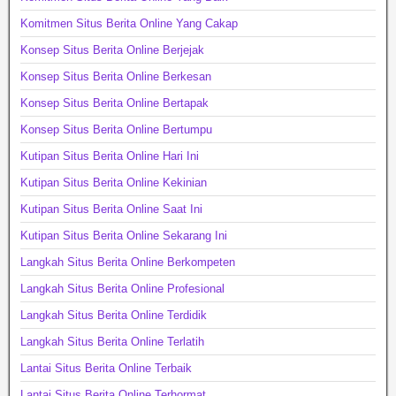
Komitmen Situs Berita Online Yang Cakap
Konsep Situs Berita Online Berjejak
Konsep Situs Berita Online Berkesan
Konsep Situs Berita Online Bertapak
Konsep Situs Berita Online Bertumpu
Kutipan Situs Berita Online Hari Ini
Kutipan Situs Berita Online Kekinian
Kutipan Situs Berita Online Saat Ini
Kutipan Situs Berita Online Sekarang Ini
Langkah Situs Berita Online Berkompeten
Langkah Situs Berita Online Profesional
Langkah Situs Berita Online Terdidik
Langkah Situs Berita Online Terlatih
Lantai Situs Berita Online Terbaik
Lantai Situs Berita Online Terhormat