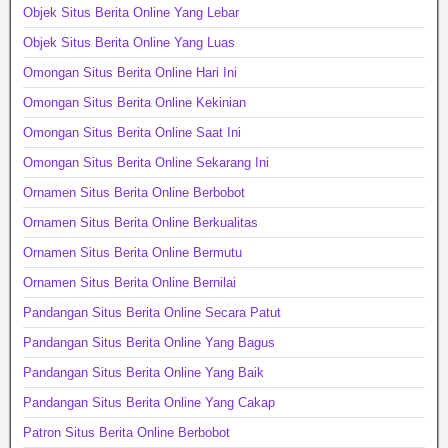
Objek Situs Berita Online Yang Lebar
Objek Situs Berita Online Yang Luas
Omongan Situs Berita Online Hari Ini
Omongan Situs Berita Online Kekinian
Omongan Situs Berita Online Saat Ini
Omongan Situs Berita Online Sekarang Ini
Ornamen Situs Berita Online Berbobot
Ornamen Situs Berita Online Berkualitas
Ornamen Situs Berita Online Bermutu
Ornamen Situs Berita Online Bernilai
Pandangan Situs Berita Online Secara Patut
Pandangan Situs Berita Online Yang Bagus
Pandangan Situs Berita Online Yang Baik
Pandangan Situs Berita Online Yang Cakap
Patron Situs Berita Online Berbobot