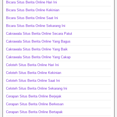
Bicara Situs Berita Online Hari Ini
Bicara Situs Berita Online Kekinian
Bicara Situs Berita Online Saat Ini
Bicara Situs Berita Online Sekarang Ini
Cakrawala Situs Berita Online Secara Patut
Cakrawala Situs Berita Online Yang Bagus
Cakrawala Situs Berita Online Yang Baik
Cakrawala Situs Berita Online Yang Cakap
Celoteh Situs Berita Online Hari Ini
Celoteh Situs Berita Online Kekinian
Celoteh Situs Berita Online Saat Ini
Celoteh Situs Berita Online Sekarang Ini
Cerapan Situs Berita Online Berjejak
Cerapan Situs Berita Online Berkesan
Cerapan Situs Berita Online Bertapak