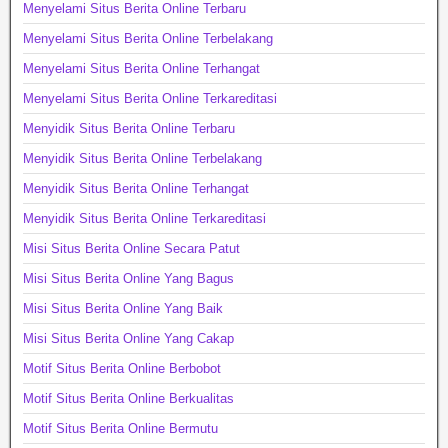
Menyelami Situs Berita Online Terbaru
Menyelami Situs Berita Online Terbelakang
Menyelami Situs Berita Online Terhangat
Menyelami Situs Berita Online Terkareditasi
Menyidik Situs Berita Online Terbaru
Menyidik Situs Berita Online Terbelakang
Menyidik Situs Berita Online Terhangat
Menyidik Situs Berita Online Terkareditasi
Misi Situs Berita Online Secara Patut
Misi Situs Berita Online Yang Bagus
Misi Situs Berita Online Yang Baik
Misi Situs Berita Online Yang Cakap
Motif Situs Berita Online Berbobot
Motif Situs Berita Online Berkualitas
Motif Situs Berita Online Bermutu