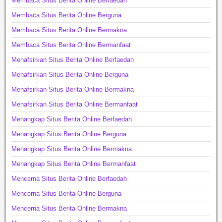
Membaca Situs Berita Online Berfaedah
Membaca Situs Berita Online Berguna
Membaca Situs Berita Online Bermakna
Membaca Situs Berita Online Bermanfaat
Menafsirkan Situs Berita Online Berfaedah
Menafsirkan Situs Berita Online Berguna
Menafsirkan Situs Berita Online Bermakna
Menafsirkan Situs Berita Online Bermanfaat
Menangkap Situs Berita Online Berfaedah
Menangkap Situs Berita Online Berguna
Menangkap Situs Berita Online Bermakna
Menangkap Situs Berita Online Bermanfaat
Mencerna Situs Berita Online Berfaedah
Mencerna Situs Berita Online Berguna
Mencerna Situs Berita Online Bermakna