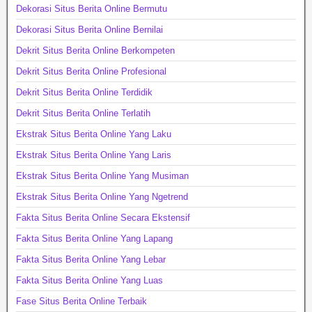
Dekorasi Situs Berita Online Bermutu
Dekorasi Situs Berita Online Bernilai
Dekrit Situs Berita Online Berkompeten
Dekrit Situs Berita Online Profesional
Dekrit Situs Berita Online Terdidik
Dekrit Situs Berita Online Terlatih
Ekstrak Situs Berita Online Yang Laku
Ekstrak Situs Berita Online Yang Laris
Ekstrak Situs Berita Online Yang Musiman
Ekstrak Situs Berita Online Yang Ngetrend
Fakta Situs Berita Online Secara Ekstensif
Fakta Situs Berita Online Yang Lapang
Fakta Situs Berita Online Yang Lebar
Fakta Situs Berita Online Yang Luas
Fase Situs Berita Online Terbaik