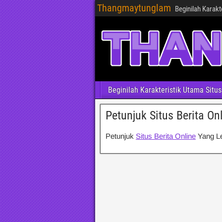
Thangmaytunglam
Beginilah Karakt
Beginilah Karakteristik Utama Situ
Petunjuk Situs Berita On
Petunjuk
Situs Berita Online
Yang L