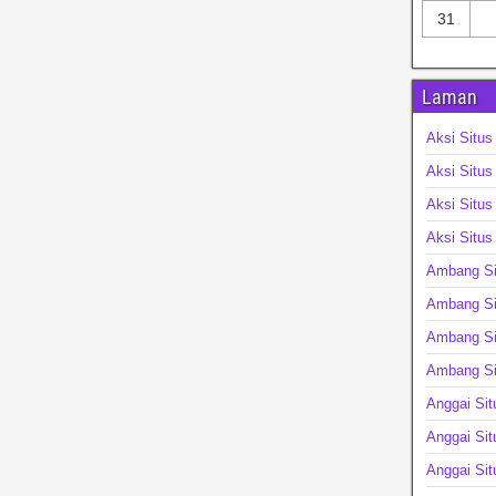
31
Laman
Aksi Situs
Aksi Situs
Aksi Situs 
Aksi Situs 
Ambang Sit
Ambang Sit
Ambang Si
Ambang Sit
Anggai Sit
Anggai Sit
Anggai Sit