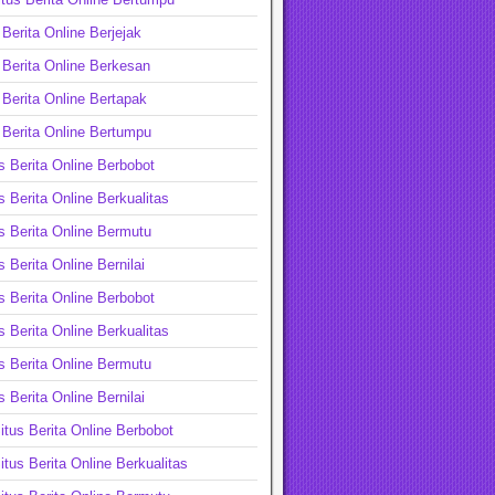
 Berita Online Berjejak
s Berita Online Berkesan
 Berita Online Bertapak
s Berita Online Bertumpu
s Berita Online Berbobot
s Berita Online Berkualitas
s Berita Online Bermutu
 Berita Online Bernilai
s Berita Online Berbobot
s Berita Online Berkualitas
s Berita Online Bermutu
 Berita Online Bernilai
itus Berita Online Berbobot
itus Berita Online Berkualitas