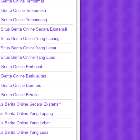
 Berita Online Terhormat
 Berita Online Terkemuka
 Berita Online Terpandang
itus Berita Online Secara Ekstensif
itus Berita Online Yang Lapang
itus Berita Online Yang Lebar
itus Berita Online Yang Luas
s Berita Online Berbobot
 Berita Online Berkualitas
s Berita Online Bermutu
 Berita Online Bernilai
tus Berita Online Secara Ekstensif
tus Berita Online Yang Lapang
tus Berita Online Yang Lebar
tus Berita Online Yang Luas