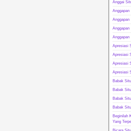
Anggai Sit
Anggapan S
Anggapan S
Anggapan S
Anggapan S
Apresiasi S
Apresiasi 
Apresiasi 
Apresiasi 
Babak Situ
Babak Situ
Babak Situ
Babak Situ
Beginilah 
Yang Terp
Bicara Situ