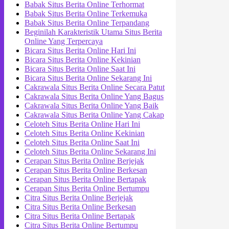
Babak Situs Berita Online Terhormat
Babak Situs Berita Online Terkemuka
Babak Situs Berita Online Terpandang
Beginilah Karakteristik Utama Situs Berita
Online Yang Terpercaya
Bicara Situs Berita Online Hari Ini
Bicara Situs Berita Online Kekinian
Bicara Situs Berita Online Saat Ini
Bicara Situs Berita Online Sekarang Ini
Cakrawala Situs Berita Online Secara Patut
Cakrawala Situs Berita Online Yang Bagus
Cakrawala Situs Berita Online Yang Baik
Cakrawala Situs Berita Online Yang Cakap
Celoteh Situs Berita Online Hari Ini
Celoteh Situs Berita Online Kekinian
Celoteh Situs Berita Online Saat Ini
Celoteh Situs Berita Online Sekarang Ini
Cerapan Situs Berita Online Berjejak
Cerapan Situs Berita Online Berkesan
Cerapan Situs Berita Online Bertapak
Cerapan Situs Berita Online Bertumpu
Citra Situs Berita Online Berjejak
Citra Situs Berita Online Berkesan
Citra Situs Berita Online Bertapak
Citra Situs Berita Online Bertumpu