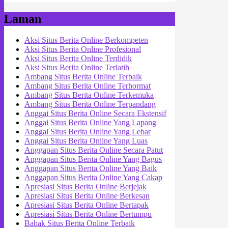
Laman
Aksi Situs Berita Online Berkompeten
Aksi Situs Berita Online Profesional
Aksi Situs Berita Online Terdidik
Aksi Situs Berita Online Terlatih
Ambang Situs Berita Online Terbaik
Ambang Situs Berita Online Terhormat
Ambang Situs Berita Online Terkemuka
Ambang Situs Berita Online Terpandang
Anggai Situs Berita Online Secara Ekstensif
Anggai Situs Berita Online Yang Lapang
Anggai Situs Berita Online Yang Lebar
Anggai Situs Berita Online Yang Luas
Anggapan Situs Berita Online Secara Patut
Anggapan Situs Berita Online Yang Bagus
Anggapan Situs Berita Online Yang Baik
Anggapan Situs Berita Online Yang Cakap
Apresiasi Situs Berita Online Berjejak
Apresiasi Situs Berita Online Berkesan
Apresiasi Situs Berita Online Bertapak
Apresiasi Situs Berita Online Bertumpu
Babak Situs Berita Online Terbaik