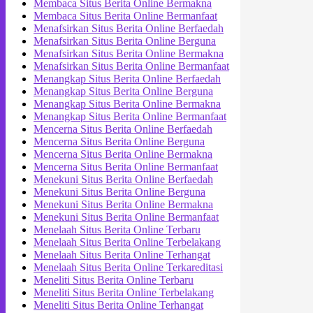
Membaca Situs Berita Online Bermakna
Membaca Situs Berita Online Bermanfaat
Menafsirkan Situs Berita Online Berfaedah
Menafsirkan Situs Berita Online Berguna
Menafsirkan Situs Berita Online Bermakna
Menafsirkan Situs Berita Online Bermanfaat
Menangkap Situs Berita Online Berfaedah
Menangkap Situs Berita Online Berguna
Menangkap Situs Berita Online Bermakna
Menangkap Situs Berita Online Bermanfaat
Mencerna Situs Berita Online Berfaedah
Mencerna Situs Berita Online Berguna
Mencerna Situs Berita Online Bermakna
Mencerna Situs Berita Online Bermanfaat
Menekuni Situs Berita Online Berfaedah
Menekuni Situs Berita Online Berguna
Menekuni Situs Berita Online Bermakna
Menekuni Situs Berita Online Bermanfaat
Menelaah Situs Berita Online Terbaru
Menelaah Situs Berita Online Terbelakang
Menelaah Situs Berita Online Terhangat
Menelaah Situs Berita Online Terkareditasi
Meneliti Situs Berita Online Terbaru
Meneliti Situs Berita Online Terbelakang
Meneliti Situs Berita Online Terhangat