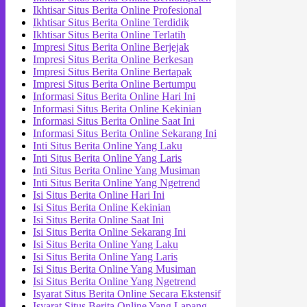
Ikhtisar Situs Berita Online Profesional
Ikhtisar Situs Berita Online Terdidik
Ikhtisar Situs Berita Online Terlatih
Impresi Situs Berita Online Berjejak
Impresi Situs Berita Online Berkesan
Impresi Situs Berita Online Bertapak
Impresi Situs Berita Online Bertumpu
Informasi Situs Berita Online Hari Ini
Informasi Situs Berita Online Kekinian
Informasi Situs Berita Online Saat Ini
Informasi Situs Berita Online Sekarang Ini
Inti Situs Berita Online Yang Laku
Inti Situs Berita Online Yang Laris
Inti Situs Berita Online Yang Musiman
Inti Situs Berita Online Yang Ngetrend
Isi Situs Berita Online Hari Ini
Isi Situs Berita Online Kekinian
Isi Situs Berita Online Saat Ini
Isi Situs Berita Online Sekarang Ini
Isi Situs Berita Online Yang Laku
Isi Situs Berita Online Yang Laris
Isi Situs Berita Online Yang Musiman
Isi Situs Berita Online Yang Ngetrend
Isyarat Situs Berita Online Secara Ekstensif
Isyarat Situs Berita Online Yang Lapang