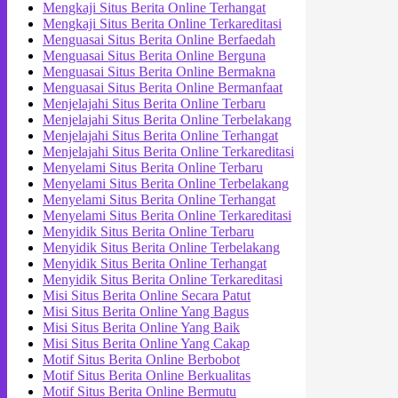
Mengkaji Situs Berita Online Terhangat
Mengkaji Situs Berita Online Terkareditasi
Menguasai Situs Berita Online Berfaedah
Menguasai Situs Berita Online Berguna
Menguasai Situs Berita Online Bermakna
Menguasai Situs Berita Online Bermanfaat
Menjelajahi Situs Berita Online Terbaru
Menjelajahi Situs Berita Online Terbelakang
Menjelajahi Situs Berita Online Terhangat
Menjelajahi Situs Berita Online Terkareditasi
Menyelami Situs Berita Online Terbaru
Menyelami Situs Berita Online Terbelakang
Menyelami Situs Berita Online Terhangat
Menyelami Situs Berita Online Terkareditasi
Menyidik Situs Berita Online Terbaru
Menyidik Situs Berita Online Terbelakang
Menyidik Situs Berita Online Terhangat
Menyidik Situs Berita Online Terkareditasi
Misi Situs Berita Online Secara Patut
Misi Situs Berita Online Yang Bagus
Misi Situs Berita Online Yang Baik
Misi Situs Berita Online Yang Cakap
Motif Situs Berita Online Berbobot
Motif Situs Berita Online Berkualitas
Motif Situs Berita Online Bermutu