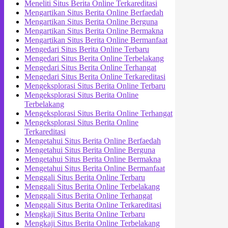
Meneliti Situs Berita Online Terkareditasi
Mengartikan Situs Berita Online Berfaedah
Mengartikan Situs Berita Online Berguna
Mengartikan Situs Berita Online Bermakna
Mengartikan Situs Berita Online Bermanfaat
Mengedari Situs Berita Online Terbaru
Mengedari Situs Berita Online Terbelakang
Mengedari Situs Berita Online Terhangat
Mengedari Situs Berita Online Terkareditasi
Mengeksplorasi Situs Berita Online Terbaru
Mengeksplorasi Situs Berita Online
Terbelakang
Mengeksplorasi Situs Berita Online Terhangat
Mengeksplorasi Situs Berita Online
Terkareditasi
Mengetahui Situs Berita Online Berfaedah
Mengetahui Situs Berita Online Berguna
Mengetahui Situs Berita Online Bermakna
Mengetahui Situs Berita Online Bermanfaat
Menggali Situs Berita Online Terbaru
Menggali Situs Berita Online Terbelakang
Menggali Situs Berita Online Terhangat
Menggali Situs Berita Online Terkareditasi
Mengkaji Situs Berita Online Terbaru
Mengkaji Situs Berita Online Terbelakang