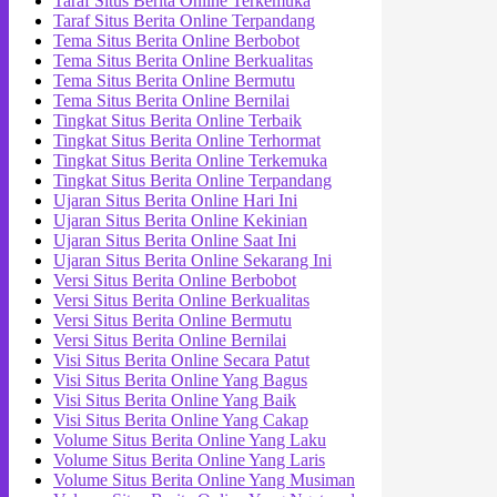
Taraf Situs Berita Online Terkemuka
Taraf Situs Berita Online Terpandang
Tema Situs Berita Online Berbobot
Tema Situs Berita Online Berkualitas
Tema Situs Berita Online Bermutu
Tema Situs Berita Online Bernilai
Tingkat Situs Berita Online Terbaik
Tingkat Situs Berita Online Terhormat
Tingkat Situs Berita Online Terkemuka
Tingkat Situs Berita Online Terpandang
Ujaran Situs Berita Online Hari Ini
Ujaran Situs Berita Online Kekinian
Ujaran Situs Berita Online Saat Ini
Ujaran Situs Berita Online Sekarang Ini
Versi Situs Berita Online Berbobot
Versi Situs Berita Online Berkualitas
Versi Situs Berita Online Bermutu
Versi Situs Berita Online Bernilai
Visi Situs Berita Online Secara Patut
Visi Situs Berita Online Yang Bagus
Visi Situs Berita Online Yang Baik
Visi Situs Berita Online Yang Cakap
Volume Situs Berita Online Yang Laku
Volume Situs Berita Online Yang Laris
Volume Situs Berita Online Yang Musiman