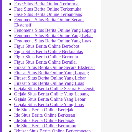
Fase Situs Berita Online Terhormat
Fase Situs Berita Online Terkemuka
Fase Situs Berita Online Terpandang
Fenomena Situs Berita Online Secara
Ekstensif
Fenomena Situs Berita Online Yang Lapang
Fenomena Situs Berita Online Yang Lebar
Fenomena Situs Berita Online Yang Luas
Figur Situs Berita Online Berbobot
Figur Situs Berita Online Berkualitas
Figur Situs Berita Online Bermutu
Figur Situs Berita Online Bernilai
Firasat Situs Berita Online Secara Ekstensif
Firasat Situs Berita Online Yang Lapang
Firasat Situs Berita Online Yang Lebar
Firasat Situs Berita Online Yang Luas
Gejala Situs Berita Online Secara Ekstensif
Gejala Situs Berita Online Yang Lapang
Gejala Situs Berita Online Yang Lebar
Gejala Situs Berita Online Yang Luas
Ide Situs Berita Online Berjejak
Ide Situs Berita Online Berkesan
Ide Situs Berita Online Bertapak
Ide Situs Berita Online Bertumpu
Ikhtisar Situs Berita Online Berkompeten