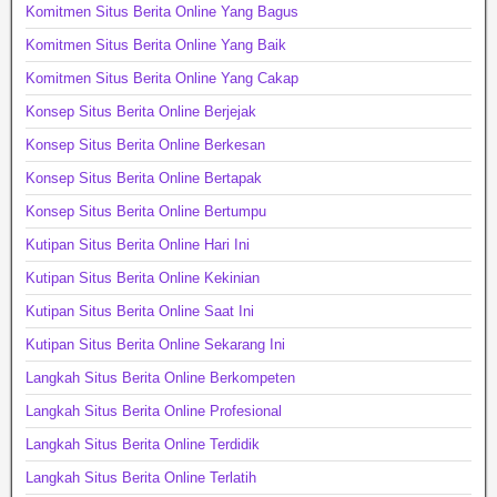
Komitmen Situs Berita Online Yang Bagus
Komitmen Situs Berita Online Yang Baik
Komitmen Situs Berita Online Yang Cakap
Konsep Situs Berita Online Berjejak
Konsep Situs Berita Online Berkesan
Konsep Situs Berita Online Bertapak
Konsep Situs Berita Online Bertumpu
Kutipan Situs Berita Online Hari Ini
Kutipan Situs Berita Online Kekinian
Kutipan Situs Berita Online Saat Ini
Kutipan Situs Berita Online Sekarang Ini
Langkah Situs Berita Online Berkompeten
Langkah Situs Berita Online Profesional
Langkah Situs Berita Online Terdidik
Langkah Situs Berita Online Terlatih