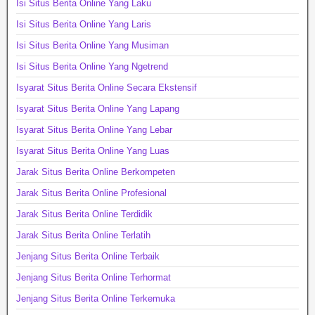
Isi Situs Berita Online Yang Laku
Isi Situs Berita Online Yang Laris
Isi Situs Berita Online Yang Musiman
Isi Situs Berita Online Yang Ngetrend
Isyarat Situs Berita Online Secara Ekstensif
Isyarat Situs Berita Online Yang Lapang
Isyarat Situs Berita Online Yang Lebar
Isyarat Situs Berita Online Yang Luas
Jarak Situs Berita Online Berkompeten
Jarak Situs Berita Online Profesional
Jarak Situs Berita Online Terdidik
Jarak Situs Berita Online Terlatih
Jenjang Situs Berita Online Terbaik
Jenjang Situs Berita Online Terhormat
Jenjang Situs Berita Online Terkemuka