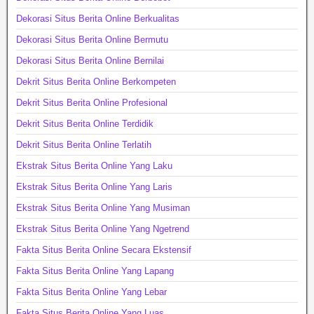
Dekorasi Situs Berita Online Berkualitas
Dekorasi Situs Berita Online Bermutu
Dekorasi Situs Berita Online Bernilai
Dekrit Situs Berita Online Berkompeten
Dekrit Situs Berita Online Profesional
Dekrit Situs Berita Online Terdidik
Dekrit Situs Berita Online Terlatih
Ekstrak Situs Berita Online Yang Laku
Ekstrak Situs Berita Online Yang Laris
Ekstrak Situs Berita Online Yang Musiman
Ekstrak Situs Berita Online Yang Ngetrend
Fakta Situs Berita Online Secara Ekstensif
Fakta Situs Berita Online Yang Lapang
Fakta Situs Berita Online Yang Lebar
Fakta Situs Berita Online Yang Luas