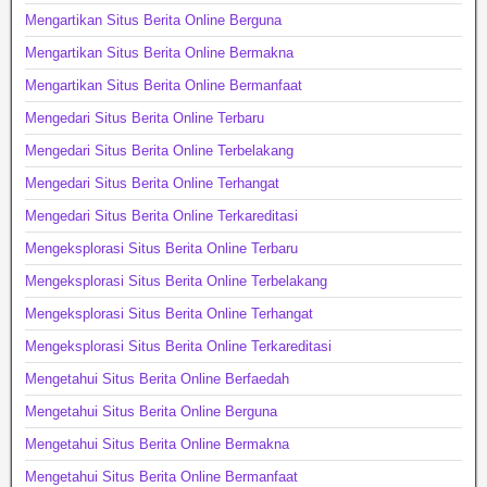
Mengartikan Situs Berita Online Berguna
Mengartikan Situs Berita Online Bermakna
Mengartikan Situs Berita Online Bermanfaat
Mengedari Situs Berita Online Terbaru
Mengedari Situs Berita Online Terbelakang
Mengedari Situs Berita Online Terhangat
Mengedari Situs Berita Online Terkareditasi
Mengeksplorasi Situs Berita Online Terbaru
Mengeksplorasi Situs Berita Online Terbelakang
Mengeksplorasi Situs Berita Online Terhangat
Mengeksplorasi Situs Berita Online Terkareditasi
Mengetahui Situs Berita Online Berfaedah
Mengetahui Situs Berita Online Berguna
Mengetahui Situs Berita Online Bermakna
Mengetahui Situs Berita Online Bermanfaat