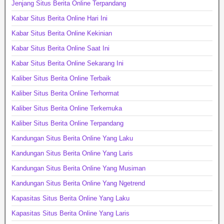
Jenjang Situs Berita Online Terpandang
Kabar Situs Berita Online Hari Ini
Kabar Situs Berita Online Kekinian
Kabar Situs Berita Online Saat Ini
Kabar Situs Berita Online Sekarang Ini
Kaliber Situs Berita Online Terbaik
Kaliber Situs Berita Online Terhormat
Kaliber Situs Berita Online Terkemuka
Kaliber Situs Berita Online Terpandang
Kandungan Situs Berita Online Yang Laku
Kandungan Situs Berita Online Yang Laris
Kandungan Situs Berita Online Yang Musiman
Kandungan Situs Berita Online Yang Ngetrend
Kapasitas Situs Berita Online Yang Laku
Kapasitas Situs Berita Online Yang Laris