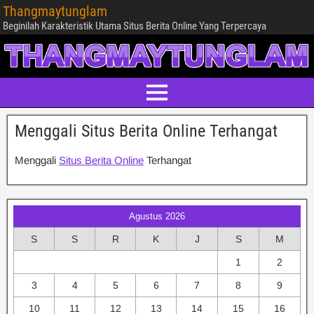
Thangmaytunglam
Beginilah Karakteristik Utama Situs Berita Online Yang Terpercaya
Menggali Situs Berita Online Terhangat
Menggali
Situs Berita Online
Terhangat
Agustus 2026
S
S
R
K
J
S
M
1
2
3
4
5
6
7
8
9
10
11
12
13
14
15
16