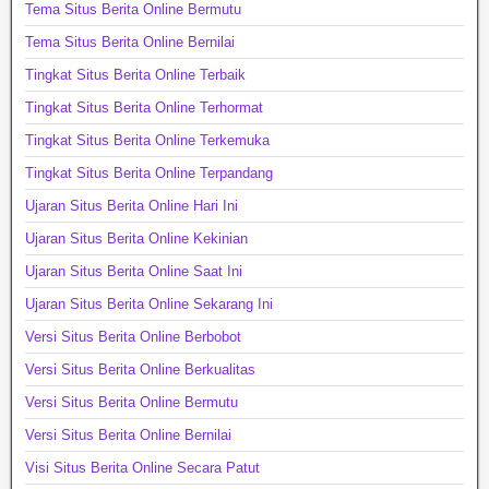
Tema Situs Berita Online Bermutu
Tema Situs Berita Online Bernilai
Tingkat Situs Berita Online Terbaik
Tingkat Situs Berita Online Terhormat
Tingkat Situs Berita Online Terkemuka
Tingkat Situs Berita Online Terpandang
Ujaran Situs Berita Online Hari Ini
Ujaran Situs Berita Online Kekinian
Ujaran Situs Berita Online Saat Ini
Ujaran Situs Berita Online Sekarang Ini
Versi Situs Berita Online Berbobot
Versi Situs Berita Online Berkualitas
Versi Situs Berita Online Bermutu
Versi Situs Berita Online Bernilai
Visi Situs Berita Online Secara Patut