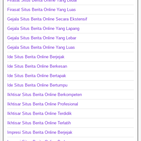
Firasat Situs Berita Online Yang Lebar
Firasat Situs Berita Online Yang Luas
Gejala Situs Berita Online Secara Ekstensif
Gejala Situs Berita Online Yang Lapang
Gejala Situs Berita Online Yang Lebar
Gejala Situs Berita Online Yang Luas
Ide Situs Berita Online Berjejak
Ide Situs Berita Online Berkesan
Ide Situs Berita Online Bertapak
Ide Situs Berita Online Bertumpu
Ikhtisar Situs Berita Online Berkompeten
Ikhtisar Situs Berita Online Profesional
Ikhtisar Situs Berita Online Terdidik
Ikhtisar Situs Berita Online Terlatih
Impresi Situs Berita Online Berjejak