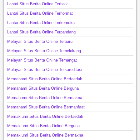
Lantai Situs Berita Online Terbaik
Lantai Situs Berita Online Terhormat
Lantai Situs Berita Online Terkemuka
Lantai Situs Berita Online Terpandang
Melayari Situs Berita Online Terbaru
Melayari Situs Berita Online Terbelakang
Melayari Situs Berita Online Terhangat
Melayari Situs Berita Online Terkareditasi
Memahami Situs Berita Online Berfaedah
Memahami Situs Berita Online Berguna
Memahami Situs Berita Online Bermakna
Memahami Situs Berita Online Bermanfaat
Memaklumi Situs Berita Online Berfaedah
Memaklumi Situs Berita Online Berguna
Memaklumi Situs Berita Online Bermakna