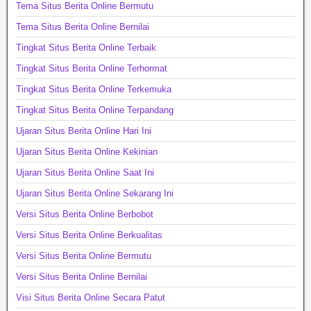
Tema Situs Berita Online Bermutu
Tema Situs Berita Online Bernilai
Tingkat Situs Berita Online Terbaik
Tingkat Situs Berita Online Terhormat
Tingkat Situs Berita Online Terkemuka
Tingkat Situs Berita Online Terpandang
Ujaran Situs Berita Online Hari Ini
Ujaran Situs Berita Online Kekinian
Ujaran Situs Berita Online Saat Ini
Ujaran Situs Berita Online Sekarang Ini
Versi Situs Berita Online Berbobot
Versi Situs Berita Online Berkualitas
Versi Situs Berita Online Bermutu
Versi Situs Berita Online Bernilai
Visi Situs Berita Online Secara Patut