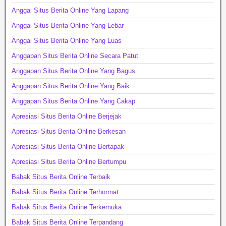
Anggai Situs Berita Online Yang Lapang
Anggai Situs Berita Online Yang Lebar
Anggai Situs Berita Online Yang Luas
Anggapan Situs Berita Online Secara Patut
Anggapan Situs Berita Online Yang Bagus
Anggapan Situs Berita Online Yang Baik
Anggapan Situs Berita Online Yang Cakap
Apresiasi Situs Berita Online Berjejak
Apresiasi Situs Berita Online Berkesan
Apresiasi Situs Berita Online Bertapak
Apresiasi Situs Berita Online Bertumpu
Babak Situs Berita Online Terbaik
Babak Situs Berita Online Terhormat
Babak Situs Berita Online Terkemuka
Babak Situs Berita Online Terpandang