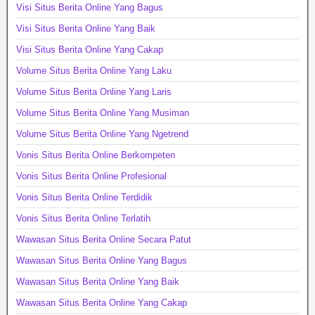
Visi Situs Berita Online Yang Bagus
Visi Situs Berita Online Yang Baik
Visi Situs Berita Online Yang Cakap
Volume Situs Berita Online Yang Laku
Volume Situs Berita Online Yang Laris
Volume Situs Berita Online Yang Musiman
Volume Situs Berita Online Yang Ngetrend
Vonis Situs Berita Online Berkompeten
Vonis Situs Berita Online Profesional
Vonis Situs Berita Online Terdidik
Vonis Situs Berita Online Terlatih
Wawasan Situs Berita Online Secara Patut
Wawasan Situs Berita Online Yang Bagus
Wawasan Situs Berita Online Yang Baik
Wawasan Situs Berita Online Yang Cakap