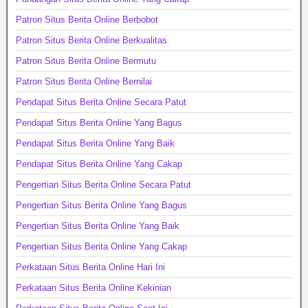
Patron Situs Berita Online Berbobot
Patron Situs Berita Online Berkualitas
Patron Situs Berita Online Bermutu
Patron Situs Berita Online Bernilai
Pendapat Situs Berita Online Secara Patut
Pendapat Situs Berita Online Yang Bagus
Pendapat Situs Berita Online Yang Baik
Pendapat Situs Berita Online Yang Cakap
Pengertian Situs Berita Online Secara Patut
Pengertian Situs Berita Online Yang Bagus
Pengertian Situs Berita Online Yang Baik
Pengertian Situs Berita Online Yang Cakap
Perkataan Situs Berita Online Hari Ini
Perkataan Situs Berita Online Kekinian