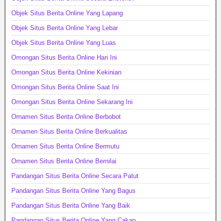
Objek Situs Berita Online Yang Lapang
Objek Situs Berita Online Yang Lebar
Objek Situs Berita Online Yang Luas
Omongan Situs Berita Online Hari Ini
Omongan Situs Berita Online Kekinian
Omongan Situs Berita Online Saat Ini
Omongan Situs Berita Online Sekarang Ini
Ornamen Situs Berita Online Berbobot
Ornamen Situs Berita Online Berkualitas
Ornamen Situs Berita Online Bermutu
Ornamen Situs Berita Online Bernilai
Pandangan Situs Berita Online Secara Patut
Pandangan Situs Berita Online Yang Bagus
Pandangan Situs Berita Online Yang Baik
Pandangan Situs Berita Online Yang Cakap