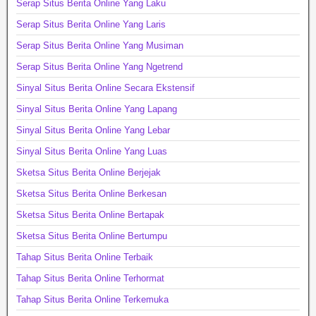
Serap Situs Berita Online Yang Laku
Serap Situs Berita Online Yang Laris
Serap Situs Berita Online Yang Musiman
Serap Situs Berita Online Yang Ngetrend
Sinyal Situs Berita Online Secara Ekstensif
Sinyal Situs Berita Online Yang Lapang
Sinyal Situs Berita Online Yang Lebar
Sinyal Situs Berita Online Yang Luas
Sketsa Situs Berita Online Berjejak
Sketsa Situs Berita Online Berkesan
Sketsa Situs Berita Online Bertapak
Sketsa Situs Berita Online Bertumpu
Tahap Situs Berita Online Terbaik
Tahap Situs Berita Online Terhormat
Tahap Situs Berita Online Terkemuka