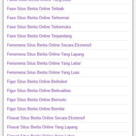
Fase Situs Berita Online Terbaik
Fase Situs Berita Online Terhormat
Fase Situs Berita Online Terkemuka
Fase Situs Berita Online Terpandang
Fenomena Situs Berita Online Secara Ekstensif
Fenomena Situs Berita Online Yang Lapang
Fenomena Situs Berita Online Yang Lebar
Fenomena Situs Berita Online Yang Luas
Figur Situs Berita Online Berbobot
Figur Situs Berita Online Berkualitas
Figur Situs Berita Online Bermutu
Figur Situs Berita Online Bernilai
Firasat Situs Berita Online Secara Ekstensif
Firasat Situs Berita Online Yang Lapang