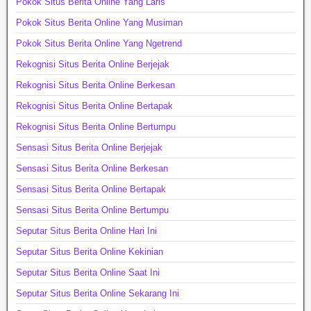
Pokok Situs Berita Online Yang Laris
Pokok Situs Berita Online Yang Musiman
Pokok Situs Berita Online Yang Ngetrend
Rekognisi Situs Berita Online Berjejak
Rekognisi Situs Berita Online Berkesan
Rekognisi Situs Berita Online Bertapak
Rekognisi Situs Berita Online Bertumpu
Sensasi Situs Berita Online Berjejak
Sensasi Situs Berita Online Berkesan
Sensasi Situs Berita Online Bertapak
Sensasi Situs Berita Online Bertumpu
Seputar Situs Berita Online Hari Ini
Seputar Situs Berita Online Kekinian
Seputar Situs Berita Online Saat Ini
Seputar Situs Berita Online Sekarang Ini