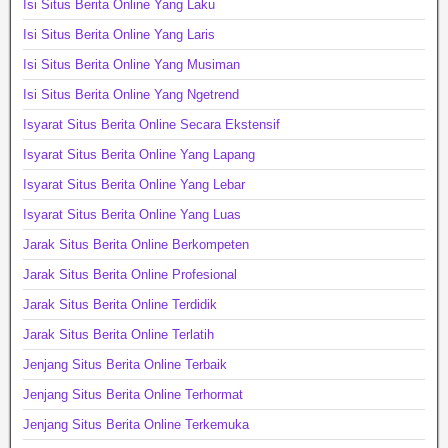
Isi Situs Berita Online Yang Laku
Isi Situs Berita Online Yang Laris
Isi Situs Berita Online Yang Musiman
Isi Situs Berita Online Yang Ngetrend
Isyarat Situs Berita Online Secara Ekstensif
Isyarat Situs Berita Online Yang Lapang
Isyarat Situs Berita Online Yang Lebar
Isyarat Situs Berita Online Yang Luas
Jarak Situs Berita Online Berkompeten
Jarak Situs Berita Online Profesional
Jarak Situs Berita Online Terdidik
Jarak Situs Berita Online Terlatih
Jenjang Situs Berita Online Terbaik
Jenjang Situs Berita Online Terhormat
Jenjang Situs Berita Online Terkemuka