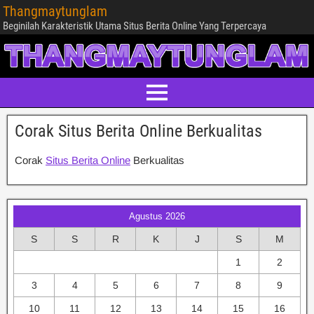
Thangmaytunglam
Beginilah Karakteristik Utama Situs Berita Online Yang Terpercaya
Corak Situs Berita Online Berkualitas
Corak
Situs Berita Online
Berkualitas
Agustus 2026
S
S
R
K
J
S
M
1
2
3
4
5
6
7
8
9
10
11
12
13
14
15
16