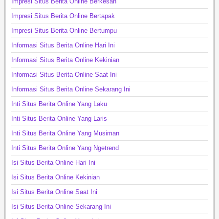
Impresi Situs Berita Online Berkesan
Impresi Situs Berita Online Bertapak
Impresi Situs Berita Online Bertumpu
Informasi Situs Berita Online Hari Ini
Informasi Situs Berita Online Kekinian
Informasi Situs Berita Online Saat Ini
Informasi Situs Berita Online Sekarang Ini
Inti Situs Berita Online Yang Laku
Inti Situs Berita Online Yang Laris
Inti Situs Berita Online Yang Musiman
Inti Situs Berita Online Yang Ngetrend
Isi Situs Berita Online Hari Ini
Isi Situs Berita Online Kekinian
Isi Situs Berita Online Saat Ini
Isi Situs Berita Online Sekarang Ini