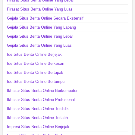
Firasat Situs Berita Online Yang Lebar
Firasat Situs Berita Online Yang Luas
Gejala Situs Berita Online Secara Ekstensif
Gejala Situs Berita Online Yang Lapang
Gejala Situs Berita Online Yang Lebar
Gejala Situs Berita Online Yang Luas
Ide Situs Berita Online Berjejak
Ide Situs Berita Online Berkesan
Ide Situs Berita Online Bertapak
Ide Situs Berita Online Bertumpu
Ikhtisar Situs Berita Online Berkompeten
Ikhtisar Situs Berita Online Profesional
Ikhtisar Situs Berita Online Terdidik
Ikhtisar Situs Berita Online Terlatih
Impresi Situs Berita Online Berjejak