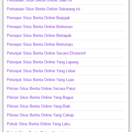
Perkataan Situs Berita Online Saat Ini
Perkataan Situs Berita Online Sekarang Ini
Persepsi Situs Berita Online Berjejak
Persepsi Situs Berita Online Berkesan
Persepsi Situs Berita Online Bertapak
Persepsi Situs Berita Online Bertumpu
Petunjuk Situs Berita Online Secara Ekstensif
Petunjuk Situs Berita Online Yang Lapang
Petunjuk Situs Berita Online Yang Lebar
Petunjuk Situs Berita Online Yang Luas
Pikiran Situs Berita Online Secara Patut
Pikiran Situs Berita Online Yang Bagus
Pikiran Situs Berita Online Yang Baik
Pikiran Situs Berita Online Yang Cakap
Pokok Situs Berita Online Yang Laku