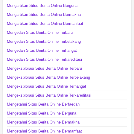
Mengartikan Situs Berita Online Berguna
Mengartikan Situs Berita Online Bermakna
Mengartikan Situs Berita Online Bermanfaat
Mengedari Situs Berita Online Terbaru
Mengedari Situs Berita Online Terbelakang
Mengedari Situs Berita Online Terhangat
Mengedari Situs Berita Online Terkareditasi
Mengeksplorasi Situs Berita Online Terbaru
Mengeksplorasi Situs Berita Online Terbelakang
Mengeksplorasi Situs Berita Online Terhangat
Mengeksplorasi Situs Berita Online Terkareditasi
Mengetahui Situs Berita Online Berfaedah
Mengetahui Situs Berita Online Berguna
Mengetahui Situs Berita Online Bermakna
Mengetahui Situs Berita Online Bermanfaat