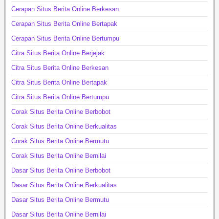
Cerapan Situs Berita Online Berkesan
Cerapan Situs Berita Online Bertapak
Cerapan Situs Berita Online Bertumpu
Citra Situs Berita Online Berjejak
Citra Situs Berita Online Berkesan
Citra Situs Berita Online Bertapak
Citra Situs Berita Online Bertumpu
Corak Situs Berita Online Berbobot
Corak Situs Berita Online Berkualitas
Corak Situs Berita Online Bermutu
Corak Situs Berita Online Bernilai
Dasar Situs Berita Online Berbobot
Dasar Situs Berita Online Berkualitas
Dasar Situs Berita Online Bermutu
Dasar Situs Berita Online Bernilai