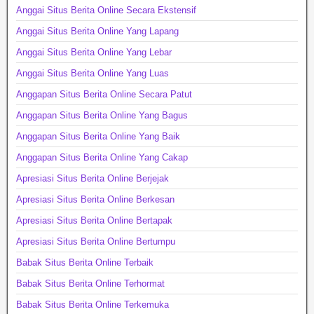
Anggai Situs Berita Online Secara Ekstensif
Anggai Situs Berita Online Yang Lapang
Anggai Situs Berita Online Yang Lebar
Anggai Situs Berita Online Yang Luas
Anggapan Situs Berita Online Secara Patut
Anggapan Situs Berita Online Yang Bagus
Anggapan Situs Berita Online Yang Baik
Anggapan Situs Berita Online Yang Cakap
Apresiasi Situs Berita Online Berjejak
Apresiasi Situs Berita Online Berkesan
Apresiasi Situs Berita Online Bertapak
Apresiasi Situs Berita Online Bertumpu
Babak Situs Berita Online Terbaik
Babak Situs Berita Online Terhormat
Babak Situs Berita Online Terkemuka