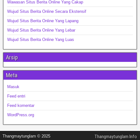
Wawasan Situs Berita Online Yang Cakap
Wujud Situs Berita Online Secara Ekstensif
Wujud Situs Berita Online Yang Lapang
Wujud Situs Berita Online Yang Lebar
Wujud Situs Berita Online Yang Luas
Arsip
Meta
Masuk
Feed entri
Feed komentar
WordPress.org
Thangmaytunglam © 2025
Thangmaytunglam Info