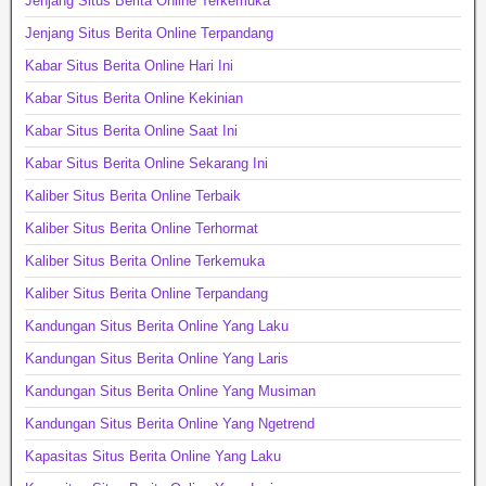
Jenjang Situs Berita Online Terkemuka
Jenjang Situs Berita Online Terpandang
Kabar Situs Berita Online Hari Ini
Kabar Situs Berita Online Kekinian
Kabar Situs Berita Online Saat Ini
Kabar Situs Berita Online Sekarang Ini
Kaliber Situs Berita Online Terbaik
Kaliber Situs Berita Online Terhormat
Kaliber Situs Berita Online Terkemuka
Kaliber Situs Berita Online Terpandang
Kandungan Situs Berita Online Yang Laku
Kandungan Situs Berita Online Yang Laris
Kandungan Situs Berita Online Yang Musiman
Kandungan Situs Berita Online Yang Ngetrend
Kapasitas Situs Berita Online Yang Laku