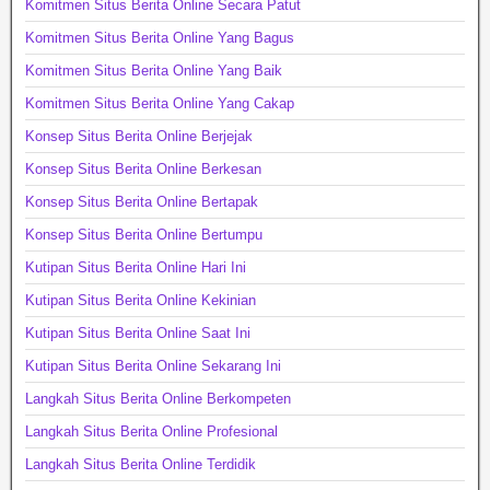
Komitmen Situs Berita Online Secara Patut
Komitmen Situs Berita Online Yang Bagus
Komitmen Situs Berita Online Yang Baik
Komitmen Situs Berita Online Yang Cakap
Konsep Situs Berita Online Berjejak
Konsep Situs Berita Online Berkesan
Konsep Situs Berita Online Bertapak
Konsep Situs Berita Online Bertumpu
Kutipan Situs Berita Online Hari Ini
Kutipan Situs Berita Online Kekinian
Kutipan Situs Berita Online Saat Ini
Kutipan Situs Berita Online Sekarang Ini
Langkah Situs Berita Online Berkompeten
Langkah Situs Berita Online Profesional
Langkah Situs Berita Online Terdidik