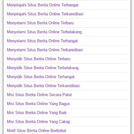
Menjelajahi Situs Berita Online Terhangat
Menjelajahi Situs Berita Online Terkareditasi
Menyelami Situs Berita Online Terbaru
Menyelami Situs Berita Online Terbelakang
Menyelami Situs Berita Online Terhangat
Menyelami Situs Berita Online Terkareditasi
Menyidik Situs Berita Online Terbaru
Menyidik Situs Berita Online Terbelakang
Menyidik Situs Berita Online Terhangat
Menyidik Situs Berita Online Terkareditasi
Misi Situs Berita Online Secara Patut
Misi Situs Berita Online Yang Bagus
Misi Situs Berita Online Yang Baik
Misi Situs Berita Online Yang Cakap
Motif Situs Berita Online Berbobot