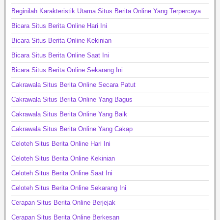
Beginilah Karakteristik Utama Situs Berita Online Yang Terpercaya
Bicara Situs Berita Online Hari Ini
Bicara Situs Berita Online Kekinian
Bicara Situs Berita Online Saat Ini
Bicara Situs Berita Online Sekarang Ini
Cakrawala Situs Berita Online Secara Patut
Cakrawala Situs Berita Online Yang Bagus
Cakrawala Situs Berita Online Yang Baik
Cakrawala Situs Berita Online Yang Cakap
Celoteh Situs Berita Online Hari Ini
Celoteh Situs Berita Online Kekinian
Celoteh Situs Berita Online Saat Ini
Celoteh Situs Berita Online Sekarang Ini
Cerapan Situs Berita Online Berjejak
Cerapan Situs Berita Online Berkesan