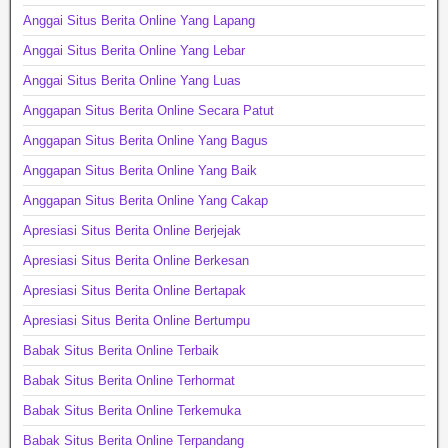
Anggai Situs Berita Online Yang Lapang
Anggai Situs Berita Online Yang Lebar
Anggai Situs Berita Online Yang Luas
Anggapan Situs Berita Online Secara Patut
Anggapan Situs Berita Online Yang Bagus
Anggapan Situs Berita Online Yang Baik
Anggapan Situs Berita Online Yang Cakap
Apresiasi Situs Berita Online Berjejak
Apresiasi Situs Berita Online Berkesan
Apresiasi Situs Berita Online Bertapak
Apresiasi Situs Berita Online Bertumpu
Babak Situs Berita Online Terbaik
Babak Situs Berita Online Terhormat
Babak Situs Berita Online Terkemuka
Babak Situs Berita Online Terpandang