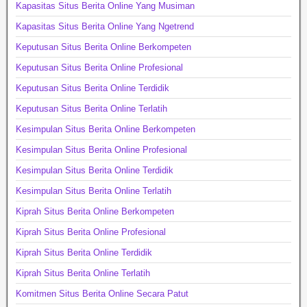
Kapasitas Situs Berita Online Yang Musiman
Kapasitas Situs Berita Online Yang Ngetrend
Keputusan Situs Berita Online Berkompeten
Keputusan Situs Berita Online Profesional
Keputusan Situs Berita Online Terdidik
Keputusan Situs Berita Online Terlatih
Kesimpulan Situs Berita Online Berkompeten
Kesimpulan Situs Berita Online Profesional
Kesimpulan Situs Berita Online Terdidik
Kesimpulan Situs Berita Online Terlatih
Kiprah Situs Berita Online Berkompeten
Kiprah Situs Berita Online Profesional
Kiprah Situs Berita Online Terdidik
Kiprah Situs Berita Online Terlatih
Komitmen Situs Berita Online Secara Patut