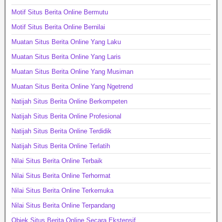
Motif Situs Berita Online Bermutu
Motif Situs Berita Online Bernilai
Muatan Situs Berita Online Yang Laku
Muatan Situs Berita Online Yang Laris
Muatan Situs Berita Online Yang Musiman
Muatan Situs Berita Online Yang Ngetrend
Natijah Situs Berita Online Berkompeten
Natijah Situs Berita Online Profesional
Natijah Situs Berita Online Terdidik
Natijah Situs Berita Online Terlatih
Nilai Situs Berita Online Terbaik
Nilai Situs Berita Online Terhormat
Nilai Situs Berita Online Terkemuka
Nilai Situs Berita Online Terpandang
Objek Situs Berita Online Secara Ekstensif