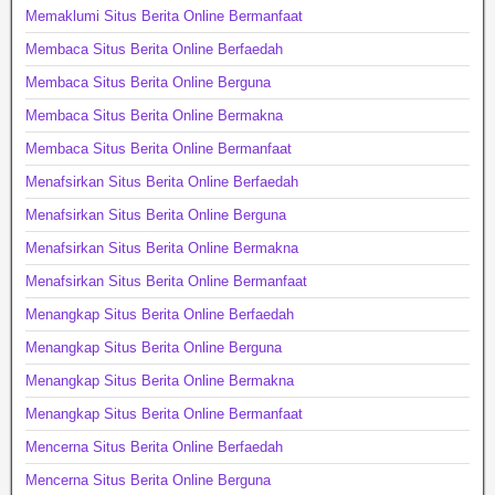
Memaklumi Situs Berita Online Bermanfaat
Membaca Situs Berita Online Berfaedah
Membaca Situs Berita Online Berguna
Membaca Situs Berita Online Bermakna
Membaca Situs Berita Online Bermanfaat
Menafsirkan Situs Berita Online Berfaedah
Menafsirkan Situs Berita Online Berguna
Menafsirkan Situs Berita Online Bermakna
Menafsirkan Situs Berita Online Bermanfaat
Menangkap Situs Berita Online Berfaedah
Menangkap Situs Berita Online Berguna
Menangkap Situs Berita Online Bermakna
Menangkap Situs Berita Online Bermanfaat
Mencerna Situs Berita Online Berfaedah
Mencerna Situs Berita Online Berguna