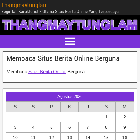
Thangmaytunglam
Beginilah Karakteristik Utama Situs Berita Online Yang Terpercaya
Membaca Situs Berita Online Berguna
Membaca
Situs Berita Online
Berguna
Agustus 2026
S
S
R
K
J
S
M
1
2
3
4
5
6
7
8
9
10
11
12
13
14
15
16