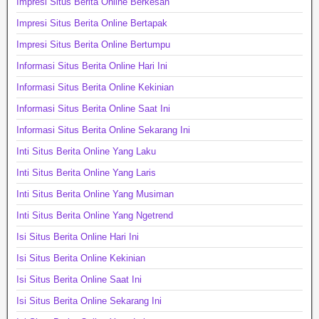
Impresi Situs Berita Online Berkesan
Impresi Situs Berita Online Bertapak
Impresi Situs Berita Online Bertumpu
Informasi Situs Berita Online Hari Ini
Informasi Situs Berita Online Kekinian
Informasi Situs Berita Online Saat Ini
Informasi Situs Berita Online Sekarang Ini
Inti Situs Berita Online Yang Laku
Inti Situs Berita Online Yang Laris
Inti Situs Berita Online Yang Musiman
Inti Situs Berita Online Yang Ngetrend
Isi Situs Berita Online Hari Ini
Isi Situs Berita Online Kekinian
Isi Situs Berita Online Saat Ini
Isi Situs Berita Online Sekarang Ini