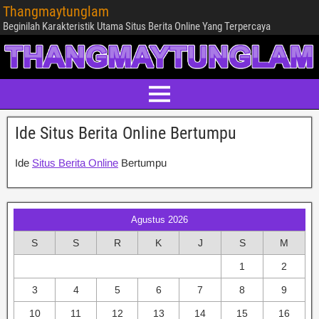
Thangmaytunglam
Beginilah Karakteristik Utama Situs Berita Online Yang Terpercaya
Ide Situs Berita Online Bertumpu
Ide
Situs Berita Online
Bertumpu
Agustus 2026
S
S
R
K
J
S
M
1
2
3
4
5
6
7
8
9
10
11
12
13
14
15
16