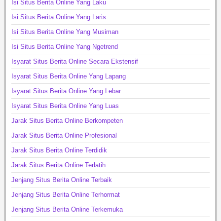
Isi Situs Berita Online Yang Laku
Isi Situs Berita Online Yang Laris
Isi Situs Berita Online Yang Musiman
Isi Situs Berita Online Yang Ngetrend
Isyarat Situs Berita Online Secara Ekstensif
Isyarat Situs Berita Online Yang Lapang
Isyarat Situs Berita Online Yang Lebar
Isyarat Situs Berita Online Yang Luas
Jarak Situs Berita Online Berkompeten
Jarak Situs Berita Online Profesional
Jarak Situs Berita Online Terdidik
Jarak Situs Berita Online Terlatih
Jenjang Situs Berita Online Terbaik
Jenjang Situs Berita Online Terhormat
Jenjang Situs Berita Online Terkemuka