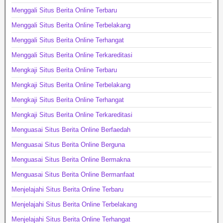
Menggali Situs Berita Online Terbaru
Menggali Situs Berita Online Terbelakang
Menggali Situs Berita Online Terhangat
Menggali Situs Berita Online Terkareditasi
Mengkaji Situs Berita Online Terbaru
Mengkaji Situs Berita Online Terbelakang
Mengkaji Situs Berita Online Terhangat
Mengkaji Situs Berita Online Terkareditasi
Menguasai Situs Berita Online Berfaedah
Menguasai Situs Berita Online Berguna
Menguasai Situs Berita Online Bermakna
Menguasai Situs Berita Online Bermanfaat
Menjelajahi Situs Berita Online Terbaru
Menjelajahi Situs Berita Online Terbelakang
Menjelajahi Situs Berita Online Terhangat