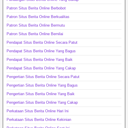
Patron Situs Berita Online Berbobot
Patron Situs Berita Online Berkualitas
Patron Situs Berita Online Bermutu
Patron Situs Berita Online Bernilai
Pendapat Situs Berita Online Secara Patut
Pendapat Situs Berita Online Yang Bagus
Pendapat Situs Berita Online Yang Baik
Pendapat Situs Berita Online Yang Cakap
Pengertian Situs Berita Online Secara Patut
Pengertian Situs Berita Online Yang Bagus
Pengertian Situs Berita Online Yang Baik
Pengertian Situs Berita Online Yang Cakap
Perkataan Situs Berita Online Hari Ini
Perkataan Situs Berita Online Kekinian