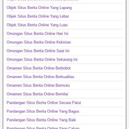
Objek Situs Berita Online Yang Lapang
Objek Situs Berita Online Yang Lebar
Objek Situs Berita Online Yang Luas
Omongan Situs Berita Online Hari Ini
Omongan Situs Berita Online Kekinian
Omongan Situs Berita Online Saat Ini
Omongan Situs Berita Online Sekarang Ini
Ornamen Situs Berita Online Berbobot
Ornamen Situs Berita Online Berkualitas
Ornamen Situs Berita Online Bermutu
Ornamen Situs Berita Online Bernilai
Pandangan Situs Berita Online Secara Patut
Pandangan Situs Berita Online Yang Bagus
Pandangan Situs Berita Online Yang Baik
Pandangan Situs Berita Online Yang Cakap