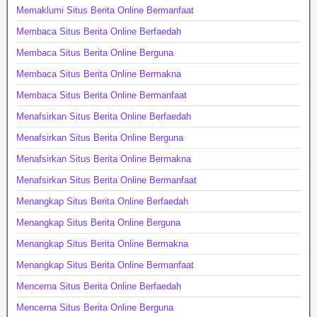
Memaklumi Situs Berita Online Bermanfaat
Membaca Situs Berita Online Berfaedah
Membaca Situs Berita Online Berguna
Membaca Situs Berita Online Bermakna
Membaca Situs Berita Online Bermanfaat
Menafsirkan Situs Berita Online Berfaedah
Menafsirkan Situs Berita Online Berguna
Menafsirkan Situs Berita Online Bermakna
Menafsirkan Situs Berita Online Bermanfaat
Menangkap Situs Berita Online Berfaedah
Menangkap Situs Berita Online Berguna
Menangkap Situs Berita Online Bermakna
Menangkap Situs Berita Online Bermanfaat
Mencerna Situs Berita Online Berfaedah
Mencerna Situs Berita Online Berguna