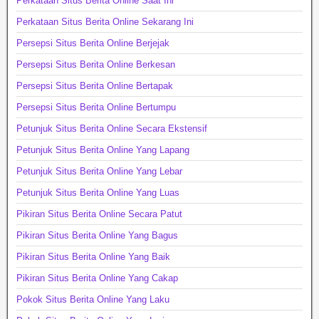
Perkataan Situs Berita Online Saat Ini
Perkataan Situs Berita Online Sekarang Ini
Persepsi Situs Berita Online Berjejak
Persepsi Situs Berita Online Berkesan
Persepsi Situs Berita Online Bertapak
Persepsi Situs Berita Online Bertumpu
Petunjuk Situs Berita Online Secara Ekstensif
Petunjuk Situs Berita Online Yang Lapang
Petunjuk Situs Berita Online Yang Lebar
Petunjuk Situs Berita Online Yang Luas
Pikiran Situs Berita Online Secara Patut
Pikiran Situs Berita Online Yang Bagus
Pikiran Situs Berita Online Yang Baik
Pikiran Situs Berita Online Yang Cakap
Pokok Situs Berita Online Yang Laku