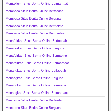
Memaklumi Situs Berita Online Bermanfaat
Membaca Situs Berita Online Berfaedah
Membaca Situs Berita Online Berguna
Membaca Situs Berita Online Bermakna
Membaca Situs Berita Online Bermanfaat
Menafsirkan Situs Berita Online Berfaedah
Menafsirkan Situs Berita Online Berguna
Menafsirkan Situs Berita Online Bermakna
Menafsirkan Situs Berita Online Bermanfaat
Menangkap Situs Berita Online Berfaedah
Menangkap Situs Berita Online Berguna
Menangkap Situs Berita Online Bermakna
Menangkap Situs Berita Online Bermanfaat
Mencerna Situs Berita Online Berfaedah
Mencerna Situs Berita Online Berguna