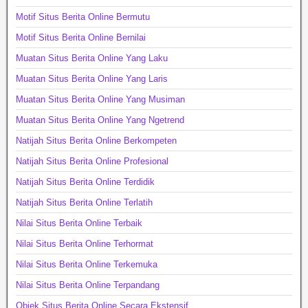
Motif Situs Berita Online Bermutu
Motif Situs Berita Online Bernilai
Muatan Situs Berita Online Yang Laku
Muatan Situs Berita Online Yang Laris
Muatan Situs Berita Online Yang Musiman
Muatan Situs Berita Online Yang Ngetrend
Natijah Situs Berita Online Berkompeten
Natijah Situs Berita Online Profesional
Natijah Situs Berita Online Terdidik
Natijah Situs Berita Online Terlatih
Nilai Situs Berita Online Terbaik
Nilai Situs Berita Online Terhormat
Nilai Situs Berita Online Terkemuka
Nilai Situs Berita Online Terpandang
Objek Situs Berita Online Secara Ekstensif