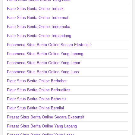
Fase Situs Berita Online Terbaik
Fase Situs Berita Online Terhormat
Fase Situs Berita Online Terkemuka
Fase Situs Berita Online Terpandang
Fenomena Situs Berita Online Secara Ekstensif
Fenomena Situs Berita Online Yang Lapang
Fenomena Situs Berita Online Yang Lebar
Fenomena Situs Berita Online Yang Luas
Figur Situs Berita Online Berbobot
Figur Situs Berita Online Berkualitas
Figur Situs Berita Online Bermutu
Figur Situs Berita Online Bernilai
Firasat Situs Berita Online Secara Ekstensif
Firasat Situs Berita Online Yang Lapang