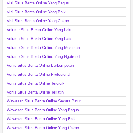
Visi Situs Berita Online Yang Bagus
Visi Situs Berita Online Yang Baik
Visi Situs Berita Online Yang Cakap
Volume Situs Berita Online Yang Laku
Volume Situs Berita Online Yang Laris
Volume Situs Berita Online Yang Musiman
Volume Situs Berita Online Yang Ngetrend
Vonis Situs Berita Online Berkompeten
Vonis Situs Berita Online Profesional
Vonis Situs Berita Online Terdidik
Vonis Situs Berita Online Terlatih
Wawasan Situs Berita Online Secara Patut
Wawasan Situs Berita Online Yang Bagus
Wawasan Situs Berita Online Yang Baik
Wawasan Situs Berita Online Yang Cakap