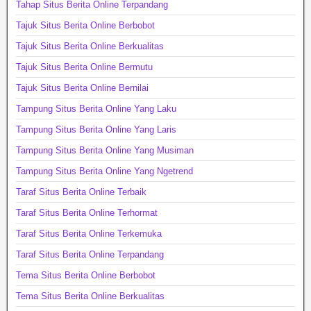
Tahap Situs Berita Online Terpandang
Tajuk Situs Berita Online Berbobot
Tajuk Situs Berita Online Berkualitas
Tajuk Situs Berita Online Bermutu
Tajuk Situs Berita Online Bernilai
Tampung Situs Berita Online Yang Laku
Tampung Situs Berita Online Yang Laris
Tampung Situs Berita Online Yang Musiman
Tampung Situs Berita Online Yang Ngetrend
Taraf Situs Berita Online Terbaik
Taraf Situs Berita Online Terhormat
Taraf Situs Berita Online Terkemuka
Taraf Situs Berita Online Terpandang
Tema Situs Berita Online Berbobot
Tema Situs Berita Online Berkualitas