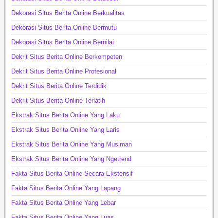
Dekorasi Situs Berita Online Berkualitas
Dekorasi Situs Berita Online Bermutu
Dekorasi Situs Berita Online Bernilai
Dekrit Situs Berita Online Berkompeten
Dekrit Situs Berita Online Profesional
Dekrit Situs Berita Online Terdidik
Dekrit Situs Berita Online Terlatih
Ekstrak Situs Berita Online Yang Laku
Ekstrak Situs Berita Online Yang Laris
Ekstrak Situs Berita Online Yang Musiman
Ekstrak Situs Berita Online Yang Ngetrend
Fakta Situs Berita Online Secara Ekstensif
Fakta Situs Berita Online Yang Lapang
Fakta Situs Berita Online Yang Lebar
Fakta Situs Berita Online Yang Luas