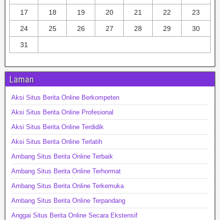
17
18
19
20
21
22
23
24
25
26
27
28
29
30
31
Laman
Aksi Situs Berita Online Berkompeten
Aksi Situs Berita Online Profesional
Aksi Situs Berita Online Terdidik
Aksi Situs Berita Online Terlatih
Ambang Situs Berita Online Terbaik
Ambang Situs Berita Online Terhormat
Ambang Situs Berita Online Terkemuka
Ambang Situs Berita Online Terpandang
Anggai Situs Berita Online Secara Ekstensif