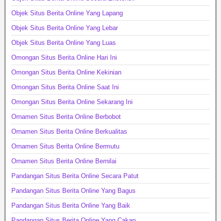
Objek Situs Berita Online Yang Lapang
Objek Situs Berita Online Yang Lebar
Objek Situs Berita Online Yang Luas
Omongan Situs Berita Online Hari Ini
Omongan Situs Berita Online Kekinian
Omongan Situs Berita Online Saat Ini
Omongan Situs Berita Online Sekarang Ini
Ornamen Situs Berita Online Berbobot
Ornamen Situs Berita Online Berkualitas
Ornamen Situs Berita Online Bermutu
Ornamen Situs Berita Online Bernilai
Pandangan Situs Berita Online Secara Patut
Pandangan Situs Berita Online Yang Bagus
Pandangan Situs Berita Online Yang Baik
Pandangan Situs Berita Online Yang Cakap