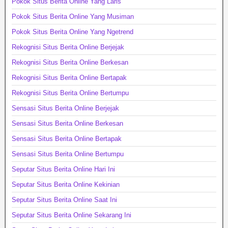
Pokok Situs Berita Online Yang Laris
Pokok Situs Berita Online Yang Musiman
Pokok Situs Berita Online Yang Ngetrend
Rekognisi Situs Berita Online Berjejak
Rekognisi Situs Berita Online Berkesan
Rekognisi Situs Berita Online Bertapak
Rekognisi Situs Berita Online Bertumpu
Sensasi Situs Berita Online Berjejak
Sensasi Situs Berita Online Berkesan
Sensasi Situs Berita Online Bertapak
Sensasi Situs Berita Online Bertumpu
Seputar Situs Berita Online Hari Ini
Seputar Situs Berita Online Kekinian
Seputar Situs Berita Online Saat Ini
Seputar Situs Berita Online Sekarang Ini