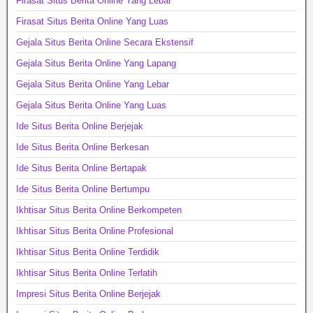
Firasat Situs Berita Online Yang Lebar
Firasat Situs Berita Online Yang Luas
Gejala Situs Berita Online Secara Ekstensif
Gejala Situs Berita Online Yang Lapang
Gejala Situs Berita Online Yang Lebar
Gejala Situs Berita Online Yang Luas
Ide Situs Berita Online Berjejak
Ide Situs Berita Online Berkesan
Ide Situs Berita Online Bertapak
Ide Situs Berita Online Bertumpu
Ikhtisar Situs Berita Online Berkompeten
Ikhtisar Situs Berita Online Profesional
Ikhtisar Situs Berita Online Terdidik
Ikhtisar Situs Berita Online Terlatih
Impresi Situs Berita Online Berjejak