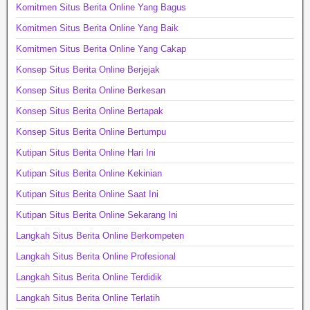
Komitmen Situs Berita Online Yang Bagus
Komitmen Situs Berita Online Yang Baik
Komitmen Situs Berita Online Yang Cakap
Konsep Situs Berita Online Berjejak
Konsep Situs Berita Online Berkesan
Konsep Situs Berita Online Bertapak
Konsep Situs Berita Online Bertumpu
Kutipan Situs Berita Online Hari Ini
Kutipan Situs Berita Online Kekinian
Kutipan Situs Berita Online Saat Ini
Kutipan Situs Berita Online Sekarang Ini
Langkah Situs Berita Online Berkompeten
Langkah Situs Berita Online Profesional
Langkah Situs Berita Online Terdidik
Langkah Situs Berita Online Terlatih