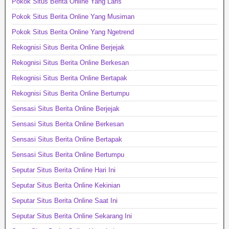
Pokok Situs Berita Online Yang Laris
Pokok Situs Berita Online Yang Musiman
Pokok Situs Berita Online Yang Ngetrend
Rekognisi Situs Berita Online Berjejak
Rekognisi Situs Berita Online Berkesan
Rekognisi Situs Berita Online Bertapak
Rekognisi Situs Berita Online Bertumpu
Sensasi Situs Berita Online Berjejak
Sensasi Situs Berita Online Berkesan
Sensasi Situs Berita Online Bertapak
Sensasi Situs Berita Online Bertumpu
Seputar Situs Berita Online Hari Ini
Seputar Situs Berita Online Kekinian
Seputar Situs Berita Online Saat Ini
Seputar Situs Berita Online Sekarang Ini