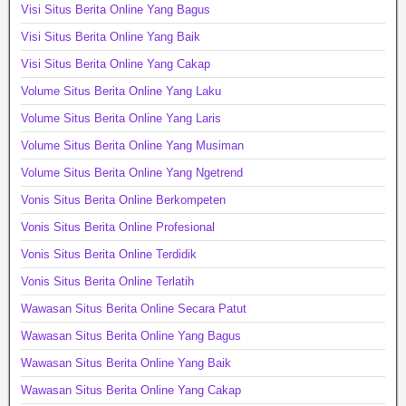
Visi Situs Berita Online Yang Bagus
Visi Situs Berita Online Yang Baik
Visi Situs Berita Online Yang Cakap
Volume Situs Berita Online Yang Laku
Volume Situs Berita Online Yang Laris
Volume Situs Berita Online Yang Musiman
Volume Situs Berita Online Yang Ngetrend
Vonis Situs Berita Online Berkompeten
Vonis Situs Berita Online Profesional
Vonis Situs Berita Online Terdidik
Vonis Situs Berita Online Terlatih
Wawasan Situs Berita Online Secara Patut
Wawasan Situs Berita Online Yang Bagus
Wawasan Situs Berita Online Yang Baik
Wawasan Situs Berita Online Yang Cakap