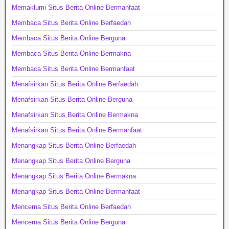
Memaklumi Situs Berita Online Bermanfaat
Membaca Situs Berita Online Berfaedah
Membaca Situs Berita Online Berguna
Membaca Situs Berita Online Bermakna
Membaca Situs Berita Online Bermanfaat
Menafsirkan Situs Berita Online Berfaedah
Menafsirkan Situs Berita Online Berguna
Menafsirkan Situs Berita Online Bermakna
Menafsirkan Situs Berita Online Bermanfaat
Menangkap Situs Berita Online Berfaedah
Menangkap Situs Berita Online Berguna
Menangkap Situs Berita Online Bermakna
Menangkap Situs Berita Online Bermanfaat
Mencerna Situs Berita Online Berfaedah
Mencerna Situs Berita Online Berguna