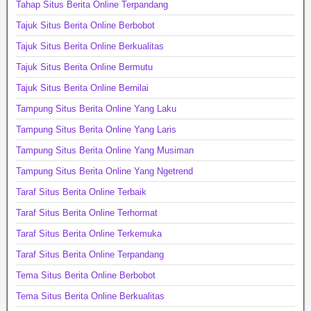
Tahap Situs Berita Online Terpandang
Tajuk Situs Berita Online Berbobot
Tajuk Situs Berita Online Berkualitas
Tajuk Situs Berita Online Bermutu
Tajuk Situs Berita Online Bernilai
Tampung Situs Berita Online Yang Laku
Tampung Situs Berita Online Yang Laris
Tampung Situs Berita Online Yang Musiman
Tampung Situs Berita Online Yang Ngetrend
Taraf Situs Berita Online Terbaik
Taraf Situs Berita Online Terhormat
Taraf Situs Berita Online Terkemuka
Taraf Situs Berita Online Terpandang
Tema Situs Berita Online Berbobot
Tema Situs Berita Online Berkualitas