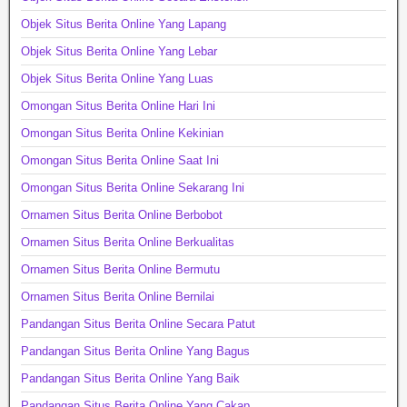
Objek Situs Berita Online Yang Lapang
Objek Situs Berita Online Yang Lebar
Objek Situs Berita Online Yang Luas
Omongan Situs Berita Online Hari Ini
Omongan Situs Berita Online Kekinian
Omongan Situs Berita Online Saat Ini
Omongan Situs Berita Online Sekarang Ini
Ornamen Situs Berita Online Berbobot
Ornamen Situs Berita Online Berkualitas
Ornamen Situs Berita Online Bermutu
Ornamen Situs Berita Online Bernilai
Pandangan Situs Berita Online Secara Patut
Pandangan Situs Berita Online Yang Bagus
Pandangan Situs Berita Online Yang Baik
Pandangan Situs Berita Online Yang Cakap