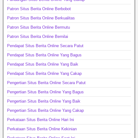
Patron Situs Berita Online Berbobot
Patron Situs Berita Online Berkualitas
Patron Situs Berita Online Bermutu
Patron Situs Berita Online Bernilai
Pendapat Situs Berita Online Secara Patut
Pendapat Situs Berita Online Yang Bagus
Pendapat Situs Berita Online Yang Baik
Pendapat Situs Berita Online Yang Cakap
Pengertian Situs Berita Online Secara Patut
Pengertian Situs Berita Online Yang Bagus
Pengertian Situs Berita Online Yang Baik
Pengertian Situs Berita Online Yang Cakap
Perkataan Situs Berita Online Hari Ini
Perkataan Situs Berita Online Kekinian