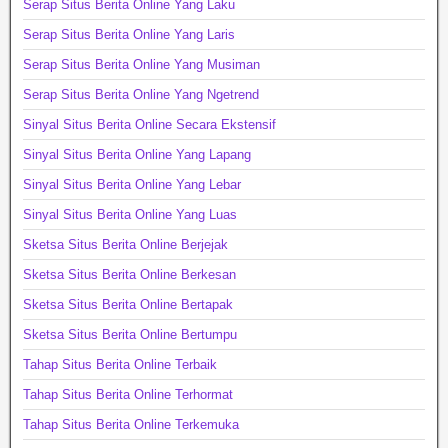
Serap Situs Berita Online Yang Laku
Serap Situs Berita Online Yang Laris
Serap Situs Berita Online Yang Musiman
Serap Situs Berita Online Yang Ngetrend
Sinyal Situs Berita Online Secara Ekstensif
Sinyal Situs Berita Online Yang Lapang
Sinyal Situs Berita Online Yang Lebar
Sinyal Situs Berita Online Yang Luas
Sketsa Situs Berita Online Berjejak
Sketsa Situs Berita Online Berkesan
Sketsa Situs Berita Online Bertapak
Sketsa Situs Berita Online Bertumpu
Tahap Situs Berita Online Terbaik
Tahap Situs Berita Online Terhormat
Tahap Situs Berita Online Terkemuka