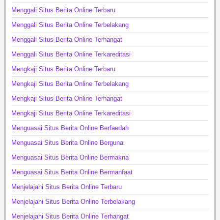
Menggali Situs Berita Online Terbaru
Menggali Situs Berita Online Terbelakang
Menggali Situs Berita Online Terhangat
Menggali Situs Berita Online Terkareditasi
Mengkaji Situs Berita Online Terbaru
Mengkaji Situs Berita Online Terbelakang
Mengkaji Situs Berita Online Terhangat
Mengkaji Situs Berita Online Terkareditasi
Menguasai Situs Berita Online Berfaedah
Menguasai Situs Berita Online Berguna
Menguasai Situs Berita Online Bermakna
Menguasai Situs Berita Online Bermanfaat
Menjelajahi Situs Berita Online Terbaru
Menjelajahi Situs Berita Online Terbelakang
Menjelajahi Situs Berita Online Terhangat