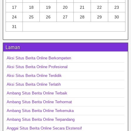
17
18
19
20
21
22
23
24
25
26
27
28
29
30
31
Laman
Aksi Situs Berita Online Berkompeten
Aksi Situs Berita Online Profesional
Aksi Situs Berita Online Terdidik
Aksi Situs Berita Online Terlatih
Ambang Situs Berita Online Terbaik
Ambang Situs Berita Online Terhormat
Ambang Situs Berita Online Terkemuka
Ambang Situs Berita Online Terpandang
Anggai Situs Berita Online Secara Ekstensif