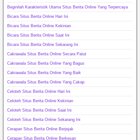
Beginilah Karakteristik Utama Situs Berita Online Yang Terpercaya
Bicara Situs Berita Online Hari Ini
Bicara Situs Berita Online Kekinian
Bicara Situs Berita Online Saat Ini
Bicara Situs Berita Online Sekarang Ini
Cakrawala Situs Berita Online Secara Patut
Cakrawala Situs Berita Online Yang Bagus
Cakrawala Situs Berita Online Yang Baik
Cakrawala Situs Berita Online Yang Cakap
Celoteh Situs Berita Online Hari Ini
Celoteh Situs Berita Online Kekinian
Celoteh Situs Berita Online Saat Ini
Celoteh Situs Berita Online Sekarang Ini
Cerapan Situs Berita Online Berjejak
Cerapan Situs Berita Online Berkesan