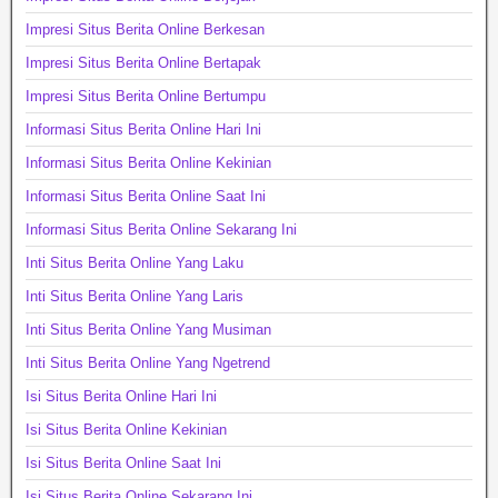
Impresi Situs Berita Online Berkesan
Impresi Situs Berita Online Bertapak
Impresi Situs Berita Online Bertumpu
Informasi Situs Berita Online Hari Ini
Informasi Situs Berita Online Kekinian
Informasi Situs Berita Online Saat Ini
Informasi Situs Berita Online Sekarang Ini
Inti Situs Berita Online Yang Laku
Inti Situs Berita Online Yang Laris
Inti Situs Berita Online Yang Musiman
Inti Situs Berita Online Yang Ngetrend
Isi Situs Berita Online Hari Ini
Isi Situs Berita Online Kekinian
Isi Situs Berita Online Saat Ini
Isi Situs Berita Online Sekarang Ini