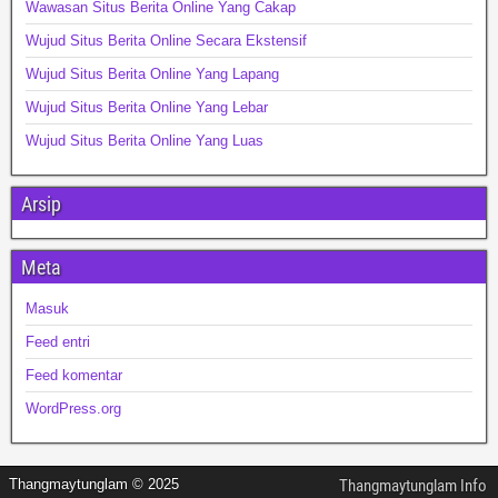
Wawasan Situs Berita Online Yang Cakap
Wujud Situs Berita Online Secara Ekstensif
Wujud Situs Berita Online Yang Lapang
Wujud Situs Berita Online Yang Lebar
Wujud Situs Berita Online Yang Luas
Arsip
Meta
Masuk
Feed entri
Feed komentar
WordPress.org
Thangmaytunglam © 2025
Thangmaytunglam Info