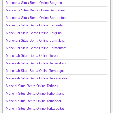
Mencerna Situs Berita Online Berguna
Mencerna Situs Berita Online Bermakna
Mencerna Situs Berita Online Bermanfaat
Menekuni Situs Berita Online Berfaedah
Menekuni Situs Berita Online Berguna
Menekuni Situs Berita Online Bermakna
Menekuni Situs Berita Online Bermanfaat
Menelaah Situs Berita Online Terbaru
Menelaah Situs Berita Online Terbelakang
Menelaah Situs Berita Online Terhangat
Menelaah Situs Berita Online Terkareditasi
Meneliti Situs Berita Online Terbaru
Meneliti Situs Berita Online Terbelakang
Meneliti Situs Berita Online Terhangat
Meneliti Situs Berita Online Terkareditasi