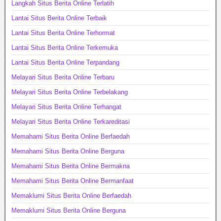
Langkah Situs Berita Online Terlatih
Lantai Situs Berita Online Terbaik
Lantai Situs Berita Online Terhormat
Lantai Situs Berita Online Terkemuka
Lantai Situs Berita Online Terpandang
Melayari Situs Berita Online Terbaru
Melayari Situs Berita Online Terbelakang
Melayari Situs Berita Online Terhangat
Melayari Situs Berita Online Terkareditasi
Memahami Situs Berita Online Berfaedah
Memahami Situs Berita Online Berguna
Memahami Situs Berita Online Bermakna
Memahami Situs Berita Online Bermanfaat
Memaklumi Situs Berita Online Berfaedah
Memaklumi Situs Berita Online Berguna