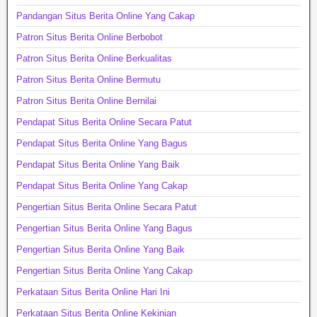
Pandangan Situs Berita Online Yang Cakap
Patron Situs Berita Online Berbobot
Patron Situs Berita Online Berkualitas
Patron Situs Berita Online Bermutu
Patron Situs Berita Online Bernilai
Pendapat Situs Berita Online Secara Patut
Pendapat Situs Berita Online Yang Bagus
Pendapat Situs Berita Online Yang Baik
Pendapat Situs Berita Online Yang Cakap
Pengertian Situs Berita Online Secara Patut
Pengertian Situs Berita Online Yang Bagus
Pengertian Situs Berita Online Yang Baik
Pengertian Situs Berita Online Yang Cakap
Perkataan Situs Berita Online Hari Ini
Perkataan Situs Berita Online Kekinian