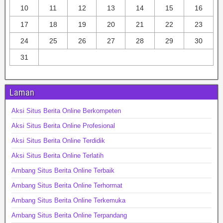
10
11
12
13
14
15
16
17
18
19
20
21
22
23
24
25
26
27
28
29
30
31
Laman
Aksi Situs Berita Online Berkompeten
Aksi Situs Berita Online Profesional
Aksi Situs Berita Online Terdidik
Aksi Situs Berita Online Terlatih
Ambang Situs Berita Online Terbaik
Ambang Situs Berita Online Terhormat
Ambang Situs Berita Online Terkemuka
Ambang Situs Berita Online Terpandang