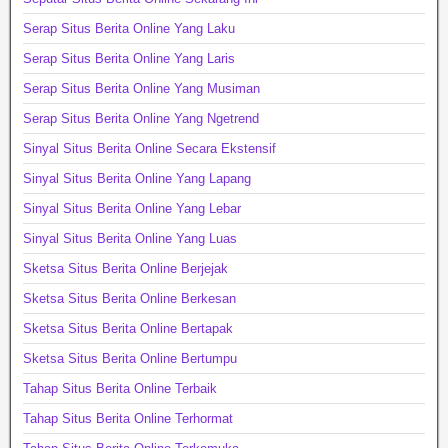
Serap Situs Berita Online Yang Laku
Serap Situs Berita Online Yang Laris
Serap Situs Berita Online Yang Musiman
Serap Situs Berita Online Yang Ngetrend
Sinyal Situs Berita Online Secara Ekstensif
Sinyal Situs Berita Online Yang Lapang
Sinyal Situs Berita Online Yang Lebar
Sinyal Situs Berita Online Yang Luas
Sketsa Situs Berita Online Berjejak
Sketsa Situs Berita Online Berkesan
Sketsa Situs Berita Online Bertapak
Sketsa Situs Berita Online Bertumpu
Tahap Situs Berita Online Terbaik
Tahap Situs Berita Online Terhormat