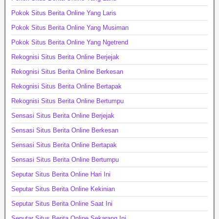
Pokok Situs Berita Online Yang Laris
Pokok Situs Berita Online Yang Musiman
Pokok Situs Berita Online Yang Ngetrend
Rekognisi Situs Berita Online Berjejak
Rekognisi Situs Berita Online Berkesan
Rekognisi Situs Berita Online Bertapak
Rekognisi Situs Berita Online Bertumpu
Sensasi Situs Berita Online Berjejak
Sensasi Situs Berita Online Berkesan
Sensasi Situs Berita Online Bertapak
Sensasi Situs Berita Online Bertumpu
Seputar Situs Berita Online Hari Ini
Seputar Situs Berita Online Kekinian
Seputar Situs Berita Online Saat Ini
Seputar Situs Berita Online Sekarang Ini