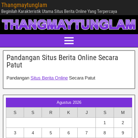
Thangmaytunglam
Beginilah Karakteristik Utama Situs Berita Online Yang Terpercaya
Pandangan Situs Berita Online Secara
Patut
Pandangan
Situs Berita Online
Secara Patut
Agustus 2026
S
S
R
K
J
S
M
1
2
3
4
5
6
7
8
9