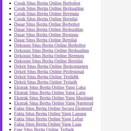
Corak Situs Berita Online Berbobot
Corak Situs Berita Online Berkualitas
Corak Situs Berita Online Bermutu
Corak Situs Berita Online Bernilai
Dasar Situs Berita Online Berbobot
Dasar Situs Berita Online Berkualitas
Dasar Situs Berita Online Bermutu
Dasar Situs Berita Online Bernilai
Dekorasi Situs Berita Online Berbobot
Dekorasi Situs Berita Online Berkualitas
Dekorasi Situs Berita Online Bermutu
Dekorasi Situs Berita Online Bernilai
Dekrit Situs Berita Online Berkompeten
Dekrit Situs Berita Online Profesional
Dekrit Situs Berita Online Terdidik
Dekrit Situs Berita Online Terlatih
Ekstrak Situs Berita Online Yang Laku
Ekstrak Situs Berita Online Yang Laris
Ekstrak Situs Berita Online Yang Musiman
Ekstrak Situs Berita Online Yang Ngetrend
Fakta Situs Berita Online Secara Ekstensif
Fakta Situs Berita Online Yang Lapang
Fakta Situs Berita Online Yang Lebar
Fakta Situs Berita Online Yang Luas
Fase Situs Berita Online Terbaik