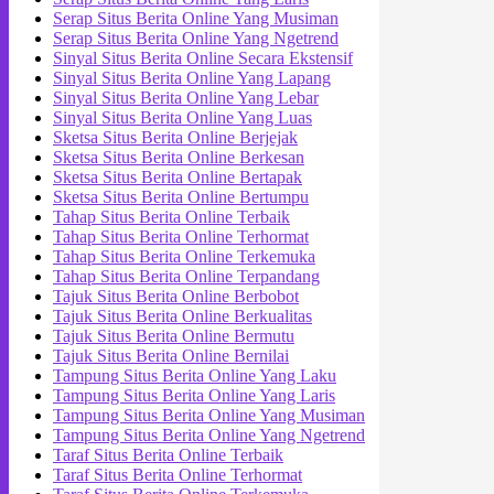
Serap Situs Berita Online Yang Musiman
Serap Situs Berita Online Yang Ngetrend
Sinyal Situs Berita Online Secara Ekstensif
Sinyal Situs Berita Online Yang Lapang
Sinyal Situs Berita Online Yang Lebar
Sinyal Situs Berita Online Yang Luas
Sketsa Situs Berita Online Berjejak
Sketsa Situs Berita Online Berkesan
Sketsa Situs Berita Online Bertapak
Sketsa Situs Berita Online Bertumpu
Tahap Situs Berita Online Terbaik
Tahap Situs Berita Online Terhormat
Tahap Situs Berita Online Terkemuka
Tahap Situs Berita Online Terpandang
Tajuk Situs Berita Online Berbobot
Tajuk Situs Berita Online Berkualitas
Tajuk Situs Berita Online Bermutu
Tajuk Situs Berita Online Bernilai
Tampung Situs Berita Online Yang Laku
Tampung Situs Berita Online Yang Laris
Tampung Situs Berita Online Yang Musiman
Tampung Situs Berita Online Yang Ngetrend
Taraf Situs Berita Online Terbaik
Taraf Situs Berita Online Terhormat