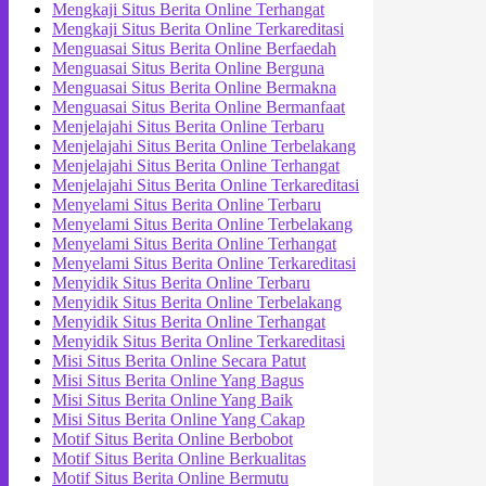
Mengkaji Situs Berita Online Terhangat
Mengkaji Situs Berita Online Terkareditasi
Menguasai Situs Berita Online Berfaedah
Menguasai Situs Berita Online Berguna
Menguasai Situs Berita Online Bermakna
Menguasai Situs Berita Online Bermanfaat
Menjelajahi Situs Berita Online Terbaru
Menjelajahi Situs Berita Online Terbelakang
Menjelajahi Situs Berita Online Terhangat
Menjelajahi Situs Berita Online Terkareditasi
Menyelami Situs Berita Online Terbaru
Menyelami Situs Berita Online Terbelakang
Menyelami Situs Berita Online Terhangat
Menyelami Situs Berita Online Terkareditasi
Menyidik Situs Berita Online Terbaru
Menyidik Situs Berita Online Terbelakang
Menyidik Situs Berita Online Terhangat
Menyidik Situs Berita Online Terkareditasi
Misi Situs Berita Online Secara Patut
Misi Situs Berita Online Yang Bagus
Misi Situs Berita Online Yang Baik
Misi Situs Berita Online Yang Cakap
Motif Situs Berita Online Berbobot
Motif Situs Berita Online Berkualitas
Motif Situs Berita Online Bermutu