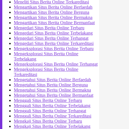
Meneliti Situs Berita Online Terkareditasi
Mengartikan Situs Berita Online Berfaedah
Mengartikan Situs Berita Online Berguna
Mengartikan Situs Berita Online Bermakna
Mengartikan Situs Berita Online Bermanfaat
Mengedari Situs Berita Online Terbaru
Mengedari Situs Berita Online Terbelakang
Mengedari Situs Berita Online Terhangat
Mengedari Situs Berita Online Terkareditasi
Mengeksplorasi Situs Berita Online Terbaru
Mengeksplorasi Situs Berita Online
Terbelakang
Mengeksplorasi Situs Berita Online Terhangat
Mengeksplorasi Situs Berita Online
Terkareditasi
Mengetahui Situs Berita Online Berfaedah
Mengetahui Situs Berita Online Berguna
Mengetahui Situs Berita Online Bermakna
Mengetahui Situs Berita Online Bermanfaat
Menggali Situs Berita Online Terbaru
Menggali Situs Berita Online Terbelakang
Menggali Situs Berita Online Terhangat
Menggali Situs Berita Online Terkareditasi
Mengkaji Situs Berita Online Terbaru
Mengkaji Situs Berita Online Terbelakang