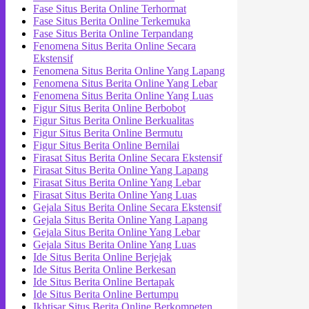
Fase Situs Berita Online Terhormat
Fase Situs Berita Online Terkemuka
Fase Situs Berita Online Terpandang
Fenomena Situs Berita Online Secara
Ekstensif
Fenomena Situs Berita Online Yang Lapang
Fenomena Situs Berita Online Yang Lebar
Fenomena Situs Berita Online Yang Luas
Figur Situs Berita Online Berbobot
Figur Situs Berita Online Berkualitas
Figur Situs Berita Online Bermutu
Figur Situs Berita Online Bernilai
Firasat Situs Berita Online Secara Ekstensif
Firasat Situs Berita Online Yang Lapang
Firasat Situs Berita Online Yang Lebar
Firasat Situs Berita Online Yang Luas
Gejala Situs Berita Online Secara Ekstensif
Gejala Situs Berita Online Yang Lapang
Gejala Situs Berita Online Yang Lebar
Gejala Situs Berita Online Yang Luas
Ide Situs Berita Online Berjejak
Ide Situs Berita Online Berkesan
Ide Situs Berita Online Bertapak
Ide Situs Berita Online Bertumpu
Ikhtisar Situs Berita Online Berkompeten