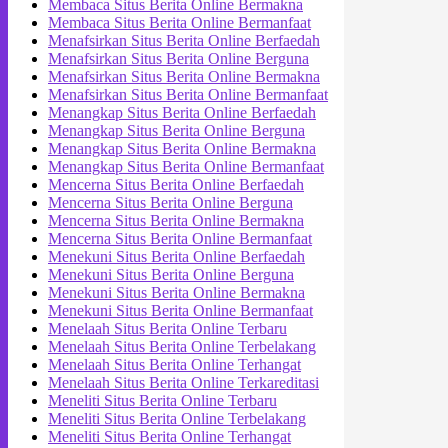
Membaca Situs Berita Online Bermakna
Membaca Situs Berita Online Bermanfaat
Menafsirkan Situs Berita Online Berfaedah
Menafsirkan Situs Berita Online Berguna
Menafsirkan Situs Berita Online Bermakna
Menafsirkan Situs Berita Online Bermanfaat
Menangkap Situs Berita Online Berfaedah
Menangkap Situs Berita Online Berguna
Menangkap Situs Berita Online Bermakna
Menangkap Situs Berita Online Bermanfaat
Mencerna Situs Berita Online Berfaedah
Mencerna Situs Berita Online Berguna
Mencerna Situs Berita Online Bermakna
Mencerna Situs Berita Online Bermanfaat
Menekuni Situs Berita Online Berfaedah
Menekuni Situs Berita Online Berguna
Menekuni Situs Berita Online Bermakna
Menekuni Situs Berita Online Bermanfaat
Menelaah Situs Berita Online Terbaru
Menelaah Situs Berita Online Terbelakang
Menelaah Situs Berita Online Terhangat
Menelaah Situs Berita Online Terkareditasi
Meneliti Situs Berita Online Terbaru
Meneliti Situs Berita Online Terbelakang
Meneliti Situs Berita Online Terhangat