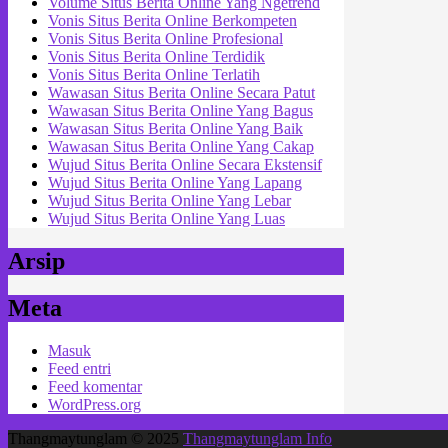
Volume Situs Berita Online Yang Ngetrend
Vonis Situs Berita Online Berkompeten
Vonis Situs Berita Online Profesional
Vonis Situs Berita Online Terdidik
Vonis Situs Berita Online Terlatih
Wawasan Situs Berita Online Secara Patut
Wawasan Situs Berita Online Yang Bagus
Wawasan Situs Berita Online Yang Baik
Wawasan Situs Berita Online Yang Cakap
Wujud Situs Berita Online Secara Ekstensif
Wujud Situs Berita Online Yang Lapang
Wujud Situs Berita Online Yang Lebar
Wujud Situs Berita Online Yang Luas
Arsip
Meta
Masuk
Feed entri
Feed komentar
WordPress.org
Thangmaytunglam © 2025
Thangmaytunglam Info