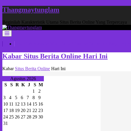
Thangmaytunglam
Beginilah Karakteristik Utama Situs Berita Online Yang Terpercaya
Beginilah Karakteristik Utama Situs Berita Online Yang Terpe
Kabar Situs Berita Online Hari Ini
Kabar
Situs Berita Online
Hari Ini
Agustus 2026
S
S
R
K
J
S
M
1
2
3
4
5
6
7
8
9
10
11
12
13
14
15
16
17
18
19
20
21
22
23
24
25
26
27
28
29
30
31