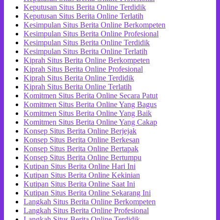
Keputusan Situs Berita Online Terdidik
Keputusan Situs Berita Online Terlatih
Kesimpulan Situs Berita Online Berkompeten
Kesimpulan Situs Berita Online Profesional
Kesimpulan Situs Berita Online Terdidik
Kesimpulan Situs Berita Online Terlatih
Kiprah Situs Berita Online Berkompeten
Kiprah Situs Berita Online Profesional
Kiprah Situs Berita Online Terdidik
Kiprah Situs Berita Online Terlatih
Komitmen Situs Berita Online Secara Patut
Komitmen Situs Berita Online Yang Bagus
Komitmen Situs Berita Online Yang Baik
Komitmen Situs Berita Online Yang Cakap
Konsep Situs Berita Online Berjejak
Konsep Situs Berita Online Berkesan
Konsep Situs Berita Online Bertapak
Konsep Situs Berita Online Bertumpu
Kutipan Situs Berita Online Hari Ini
Kutipan Situs Berita Online Kekinian
Kutipan Situs Berita Online Saat Ini
Kutipan Situs Berita Online Sekarang Ini
Langkah Situs Berita Online Berkompeten
Langkah Situs Berita Online Profesional
Langkah Situs Berita Online Terdidik