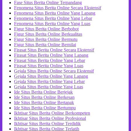
Fase Situs Berita Online Terpandang
Fenomena Situs Berita Online Secara Ekstensif
Fenomena Situs Berita Online Yang Lapang
Fenomena Situs Berita Online Yang Lebar
Fenomena Situs Berita Online Yang Luas
Figur Situs Berita Online Berbobot
Figur Situs Berita Online Berkualitas
Figur Situs Berita Online Bermutu
Figur Situs Berita Online Bernilai
Firasat Situs Berita Online Secara Ekstensif
Firasat Situs Berita Online Yang Lapang
Firasat Situs Berita Online Yang Lebar
Firasat Situs Berita Online Yang Luas
Gejala Situs Berita Online Secara Ekstensif
Gejala Situs Berita Online Yang Lapang
Gejala Situs Berita Online Yang Lebar
Gejala Situs Berita Online Yang Luas
Ide Situs Berita Online Berjejak
Ide Situs Berita Online Berkesan
Ide Situs Berita Online Bertapak
Ide Situs Berita Online Bertumpu
Ikhtisar Situs Berita Online Berkompeten
Ikhtisar Situs Berita Online Profesional
Ikhtisar Situs Berita Online Terdidik
Ikhtisar Situs Berita Online Terlatih