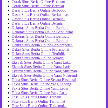
Corak Situs Berita Online Bermutu
Corak Situs Berita Online Bernilai
Dasar Situs Berita Online Berbobot
Dasar Situs Berita Online Berkualitas
Dasar Situs Berita Online Bermutu
Dasar Situs Berita Online Bernilai
Dekorasi Situs Berita Online Berbobot
Dekorasi Situs Berita Online Berkualitas
Dekorasi Situs Berita Online Bermutu
Dekorasi Situs Berita Online Bernilai
Dekrit Situs Berita Online Berkompeten
Dekrit Situs Berita Online Profesional
Dekrit Situs Berita Online Terdidik
Dekrit Situs Berita Online Terlatih
Ekstrak Situs Berita Online Yang Laku
Ekstrak Situs Berita Online Yang Laris
Ekstrak Situs Berita Online Yang Musiman
Ekstrak Situs Berita Online Yang Ngetrend
Fakta Situs Berita Online Secara Ekstensif
Fakta Situs Berita Online Yang Lapang
Fakta Situs Berita Online Yang Lebar
Fakta Situs Berita Online Yang Luas
Fase Situs Berita Online Terbaik
Fase Situs Berita Online Terhormat
Fase Situs Berita Online Terkemuka