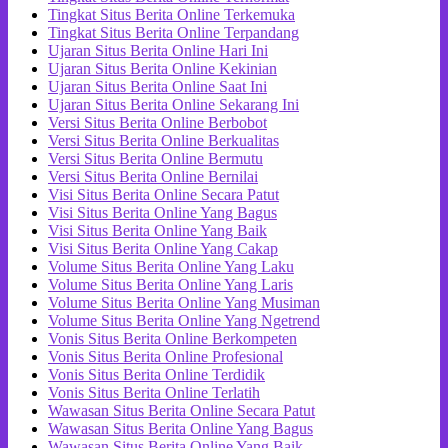
Tingkat Situs Berita Online Terkemuka
Tingkat Situs Berita Online Terpandang
Ujaran Situs Berita Online Hari Ini
Ujaran Situs Berita Online Kekinian
Ujaran Situs Berita Online Saat Ini
Ujaran Situs Berita Online Sekarang Ini
Versi Situs Berita Online Berbobot
Versi Situs Berita Online Berkualitas
Versi Situs Berita Online Bermutu
Versi Situs Berita Online Bernilai
Visi Situs Berita Online Secara Patut
Visi Situs Berita Online Yang Bagus
Visi Situs Berita Online Yang Baik
Visi Situs Berita Online Yang Cakap
Volume Situs Berita Online Yang Laku
Volume Situs Berita Online Yang Laris
Volume Situs Berita Online Yang Musiman
Volume Situs Berita Online Yang Ngetrend
Vonis Situs Berita Online Berkompeten
Vonis Situs Berita Online Profesional
Vonis Situs Berita Online Terdidik
Vonis Situs Berita Online Terlatih
Wawasan Situs Berita Online Secara Patut
Wawasan Situs Berita Online Yang Bagus
Wawasan Situs Berita Online Yang Baik