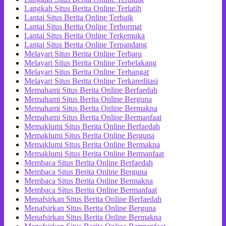
Langkah Situs Berita Online Terlatih
Lantai Situs Berita Online Terbaik
Lantai Situs Berita Online Terhormat
Lantai Situs Berita Online Terkemuka
Lantai Situs Berita Online Terpandang
Melayari Situs Berita Online Terbaru
Melayari Situs Berita Online Terbelakang
Melayari Situs Berita Online Terhangat
Melayari Situs Berita Online Terkareditasi
Memahami Situs Berita Online Berfaedah
Memahami Situs Berita Online Berguna
Memahami Situs Berita Online Bermakna
Memahami Situs Berita Online Bermanfaat
Memaklumi Situs Berita Online Berfaedah
Memaklumi Situs Berita Online Berguna
Memaklumi Situs Berita Online Bermakna
Memaklumi Situs Berita Online Bermanfaat
Membaca Situs Berita Online Berfaedah
Membaca Situs Berita Online Berguna
Membaca Situs Berita Online Bermakna
Membaca Situs Berita Online Bermanfaat
Menafsirkan Situs Berita Online Berfaedah
Menafsirkan Situs Berita Online Berguna
Menafsirkan Situs Berita Online Bermakna