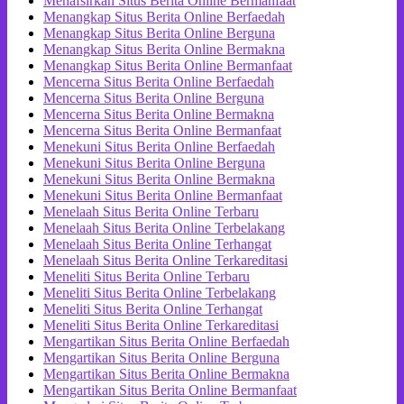
Menafsirkan Situs Berita Online Bermanfaat
Menangkap Situs Berita Online Berfaedah
Menangkap Situs Berita Online Berguna
Menangkap Situs Berita Online Bermakna
Menangkap Situs Berita Online Bermanfaat
Mencerna Situs Berita Online Berfaedah
Mencerna Situs Berita Online Berguna
Mencerna Situs Berita Online Bermakna
Mencerna Situs Berita Online Bermanfaat
Menekuni Situs Berita Online Berfaedah
Menekuni Situs Berita Online Berguna
Menekuni Situs Berita Online Bermakna
Menekuni Situs Berita Online Bermanfaat
Menelaah Situs Berita Online Terbaru
Menelaah Situs Berita Online Terbelakang
Menelaah Situs Berita Online Terhangat
Menelaah Situs Berita Online Terkareditasi
Meneliti Situs Berita Online Terbaru
Meneliti Situs Berita Online Terbelakang
Meneliti Situs Berita Online Terhangat
Meneliti Situs Berita Online Terkareditasi
Mengartikan Situs Berita Online Berfaedah
Mengartikan Situs Berita Online Berguna
Mengartikan Situs Berita Online Bermakna
Mengartikan Situs Berita Online Bermanfaat