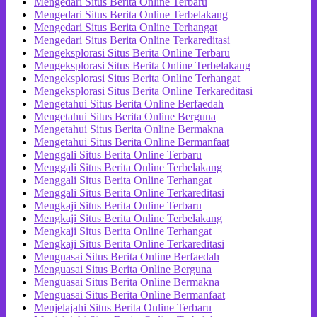
Mengedari Situs Berita Online Terbaru
Mengedari Situs Berita Online Terbelakang
Mengedari Situs Berita Online Terhangat
Mengedari Situs Berita Online Terkareditasi
Mengeksplorasi Situs Berita Online Terbaru
Mengeksplorasi Situs Berita Online Terbelakang
Mengeksplorasi Situs Berita Online Terhangat
Mengeksplorasi Situs Berita Online Terkareditasi
Mengetahui Situs Berita Online Berfaedah
Mengetahui Situs Berita Online Berguna
Mengetahui Situs Berita Online Bermakna
Mengetahui Situs Berita Online Bermanfaat
Menggali Situs Berita Online Terbaru
Menggali Situs Berita Online Terbelakang
Menggali Situs Berita Online Terhangat
Menggali Situs Berita Online Terkareditasi
Mengkaji Situs Berita Online Terbaru
Mengkaji Situs Berita Online Terbelakang
Mengkaji Situs Berita Online Terhangat
Mengkaji Situs Berita Online Terkareditasi
Menguasai Situs Berita Online Berfaedah
Menguasai Situs Berita Online Berguna
Menguasai Situs Berita Online Bermakna
Menguasai Situs Berita Online Bermanfaat
Menjelajahi Situs Berita Online Terbaru