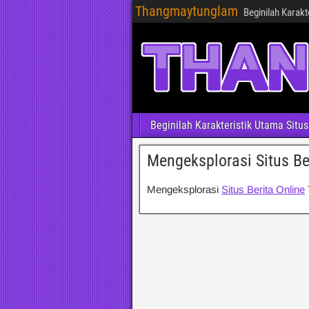
Thangmaytunglam
Beginilah Karakt
Beginilah Karakteristik Utama Situ
Mengeksplorasi Situs Be
Mengeksplorasi
Situs Berita Online