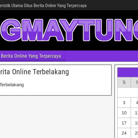
eristik Utama Situs Berita Online Yang Terpercaya
s Berita Online Yang Terpercaya
rita Online Terbelakang
S
Terbelakang
3
10
1
17
1
24
2