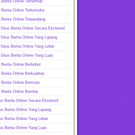
 Berita Online Terhormat
 Berita Online Terkemuka
 Berita Online Terpandang
itus Berita Online Secara Ekstensif
itus Berita Online Yang Lapang
itus Berita Online Yang Lebar
itus Berita Online Yang Luas
s Berita Online Berbobot
 Berita Online Berkualitas
s Berita Online Bermutu
 Berita Online Bernilai
tus Berita Online Secara Ekstensif
tus Berita Online Yang Lapang
tus Berita Online Yang Lebar
tus Berita Online Yang Luas