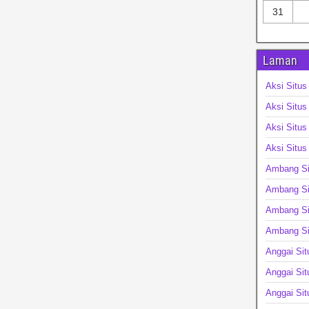
31
Laman
Aksi Situs
Aksi Situs
Aksi Situs 
Aksi Situs 
Ambang Sit
Ambang Sit
Ambang Si
Ambang Sit
Anggai Sit
Anggai Sit
Anggai Sit