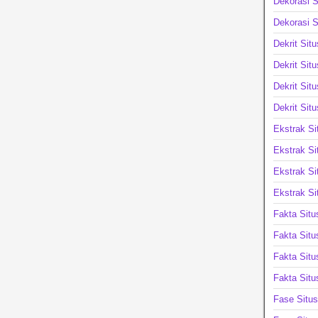
Dekorasi S
Dekorasi Si
Dekrit Sit
Dekrit Situ
Dekrit Situ
Dekrit Situ
Ekstrak Si
Ekstrak Si
Ekstrak Si
Ekstrak Si
Fakta Situ
Fakta Situ
Fakta Situ
Fakta Situ
Fase Situs