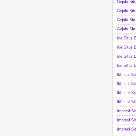
Gejala Sit
Gejala Sit
Gejala Sit
Gejala Sit
Ide Situs B
Ide Situs 
Ide Situs 
Ide Situs 
Ikhtisar S
Ikhtisar Si
Ikhtisar Si
Ikhtisar Si
Impresi Sit
Impresi Si
Impresi Si