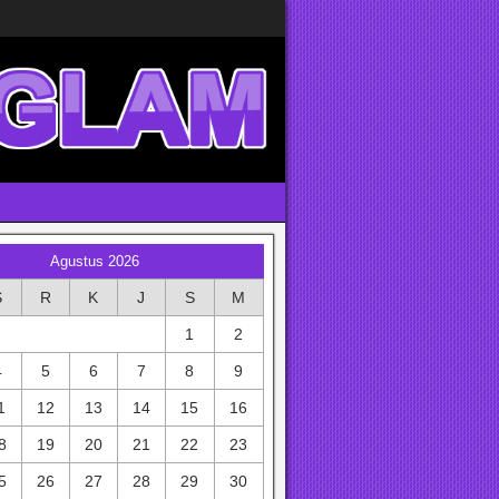
Agustus 2026
S
R
K
J
S
M
1
2
4
5
6
7
8
9
1
12
13
14
15
16
8
19
20
21
22
23
5
26
27
28
29
30