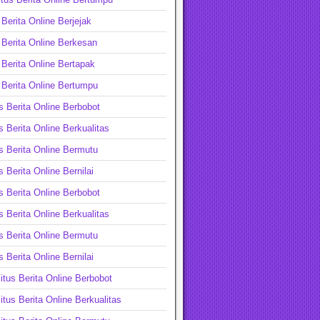
 Berita Online Berjejak
s Berita Online Berkesan
 Berita Online Bertapak
s Berita Online Bertumpu
s Berita Online Berbobot
s Berita Online Berkualitas
s Berita Online Bermutu
 Berita Online Bernilai
s Berita Online Berbobot
s Berita Online Berkualitas
s Berita Online Bermutu
 Berita Online Bernilai
itus Berita Online Berbobot
itus Berita Online Berkualitas