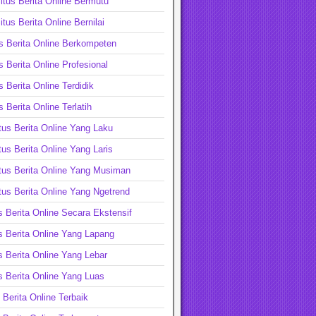
itus Berita Online Bermutu
tus Berita Online Bernilai
us Berita Online Berkompeten
s Berita Online Profesional
s Berita Online Terdidik
s Berita Online Terlatih
tus Berita Online Yang Laku
tus Berita Online Yang Laris
tus Berita Online Yang Musiman
tus Berita Online Yang Ngetrend
s Berita Online Secara Ekstensif
s Berita Online Yang Lapang
s Berita Online Yang Lebar
s Berita Online Yang Luas
 Berita Online Terbaik