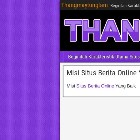
Thangmaytunglam
Beginilah Karakt
Beginilah Karakteristik Utama Situ
Misi Situs Berita Online
Misi
Situs Berita Online
Yang Baik