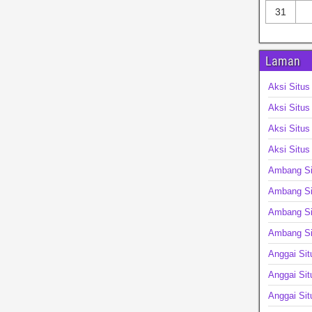
31
Laman
Aksi Situs
Aksi Situs
Aksi Situs 
Aksi Situs 
Ambang Sit
Ambang Sit
Ambang Si
Ambang Sit
Anggai Sit
Anggai Sit
Anggai Sit