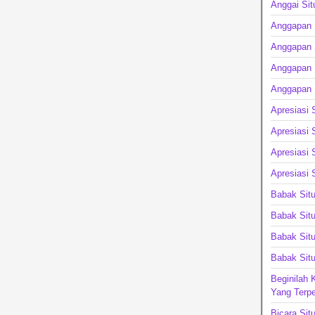
Anggai Sit
Anggapan S
Anggapan S
Anggapan S
Anggapan S
Apresiasi S
Apresiasi 
Apresiasi 
Apresiasi 
Babak Situ
Babak Situ
Babak Situ
Babak Situ
Beginilah 
Yang Terp
Bicara Situ