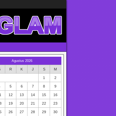
Agustus 2026
S
R
K
J
S
M
1
2
4
5
6
7
8
9
1
12
13
14
15
16
8
19
20
21
22
23
5
26
27
28
29
30