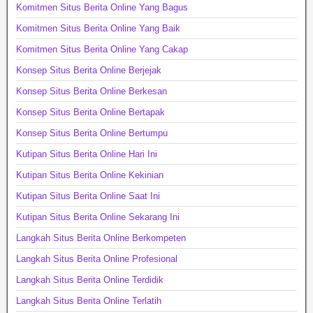
Komitmen Situs Berita Online Yang Bagus
Komitmen Situs Berita Online Yang Baik
Komitmen Situs Berita Online Yang Cakap
Konsep Situs Berita Online Berjejak
Konsep Situs Berita Online Berkesan
Konsep Situs Berita Online Bertapak
Konsep Situs Berita Online Bertumpu
Kutipan Situs Berita Online Hari Ini
Kutipan Situs Berita Online Kekinian
Kutipan Situs Berita Online Saat Ini
Kutipan Situs Berita Online Sekarang Ini
Langkah Situs Berita Online Berkompeten
Langkah Situs Berita Online Profesional
Langkah Situs Berita Online Terdidik
Langkah Situs Berita Online Terlatih