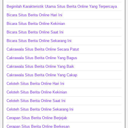
Beginilah Karakteristik Utama Situs Berita Online Yang Terpercaya
Bicara Situs Berita Online Hari Ini
Bicara Situs Berita Online Kekinian
Bicara Situs Berita Online Saat Ini
Bicara Situs Berita Online Sekarang Ini
Cakrawala Situs Berita Online Secara Patut
Cakrawala Situs Berita Online Yang Bagus
Cakrawala Situs Berita Online Yang Baik
Cakrawala Situs Berita Online Yang Cakap
Celoteh Situs Berita Online Hari Ini
Celoteh Situs Berita Online Kekinian
Celoteh Situs Berita Online Saat Ini
Celoteh Situs Berita Online Sekarang Ini
Cerapan Situs Berita Online Berjejak
Cerapan Situs Berita Online Berkesan