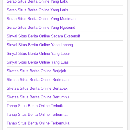
Serap Situs Berita Online Yang Laku
Serap Situs Berita Online Yang Laris
Serap Situs Berita Online Yang Musiman
Serap Situs Berita Online Yang Ngetrend
Sinyal Situs Berita Online Secara Ekstensif
Sinyal Situs Berita Online Yang Lapang
Sinyal Situs Berita Online Yang Lebar
Sinyal Situs Berita Online Yang Luas
Sketsa Situs Berita Online Berjejak
Sketsa Situs Berita Online Berkesan
Sketsa Situs Berita Online Bertapak
Sketsa Situs Berita Online Bertumpu
Tahap Situs Berita Online Terbaik
Tahap Situs Berita Online Terhormat
Tahap Situs Berita Online Terkemuka