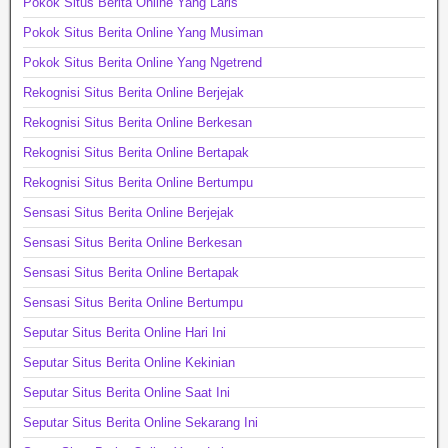
Pokok Situs Berita Online Yang Laris
Pokok Situs Berita Online Yang Musiman
Pokok Situs Berita Online Yang Ngetrend
Rekognisi Situs Berita Online Berjejak
Rekognisi Situs Berita Online Berkesan
Rekognisi Situs Berita Online Bertapak
Rekognisi Situs Berita Online Bertumpu
Sensasi Situs Berita Online Berjejak
Sensasi Situs Berita Online Berkesan
Sensasi Situs Berita Online Bertapak
Sensasi Situs Berita Online Bertumpu
Seputar Situs Berita Online Hari Ini
Seputar Situs Berita Online Kekinian
Seputar Situs Berita Online Saat Ini
Seputar Situs Berita Online Sekarang Ini