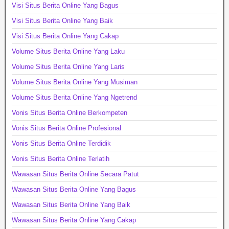
Visi Situs Berita Online Yang Bagus
Visi Situs Berita Online Yang Baik
Visi Situs Berita Online Yang Cakap
Volume Situs Berita Online Yang Laku
Volume Situs Berita Online Yang Laris
Volume Situs Berita Online Yang Musiman
Volume Situs Berita Online Yang Ngetrend
Vonis Situs Berita Online Berkompeten
Vonis Situs Berita Online Profesional
Vonis Situs Berita Online Terdidik
Vonis Situs Berita Online Terlatih
Wawasan Situs Berita Online Secara Patut
Wawasan Situs Berita Online Yang Bagus
Wawasan Situs Berita Online Yang Baik
Wawasan Situs Berita Online Yang Cakap