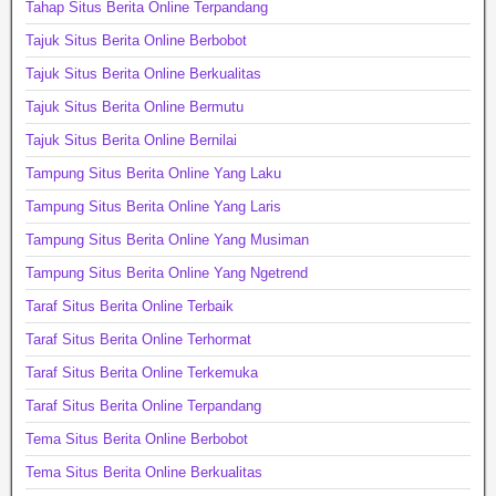
Tahap Situs Berita Online Terpandang
Tajuk Situs Berita Online Berbobot
Tajuk Situs Berita Online Berkualitas
Tajuk Situs Berita Online Bermutu
Tajuk Situs Berita Online Bernilai
Tampung Situs Berita Online Yang Laku
Tampung Situs Berita Online Yang Laris
Tampung Situs Berita Online Yang Musiman
Tampung Situs Berita Online Yang Ngetrend
Taraf Situs Berita Online Terbaik
Taraf Situs Berita Online Terhormat
Taraf Situs Berita Online Terkemuka
Taraf Situs Berita Online Terpandang
Tema Situs Berita Online Berbobot
Tema Situs Berita Online Berkualitas