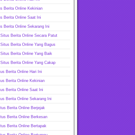
us Berita Online Kekinian
s Berita Online Saat Ini
us Berita Online Sekarang Ini
Situs Berita Online Secara Patut
Situs Berita Online Yang Bagus
Situs Berita Online Yang Baik
Situs Berita Online Yang Cakap
us Berita Online Hari Ini
tus Berita Online Kekinian
us Berita Online Saat Ini
tus Berita Online Sekarang Ini
tus Berita Online Berjejak
tus Berita Online Berkesan
tus Berita Online Bertapak
tus Berita Online Bertumpu