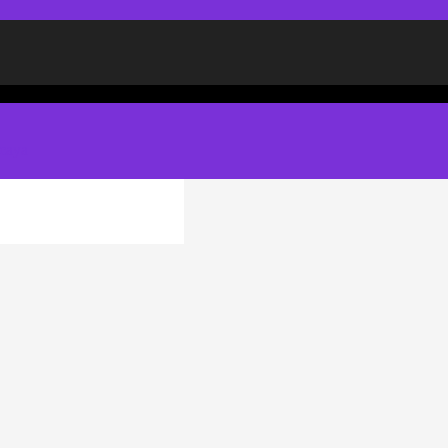
rcaya