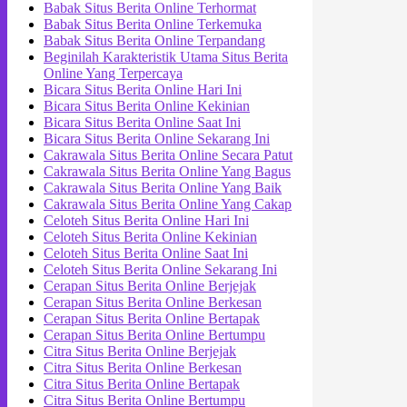
Babak Situs Berita Online Terhormat
Babak Situs Berita Online Terkemuka
Babak Situs Berita Online Terpandang
Beginilah Karakteristik Utama Situs Berita
Online Yang Terpercaya
Bicara Situs Berita Online Hari Ini
Bicara Situs Berita Online Kekinian
Bicara Situs Berita Online Saat Ini
Bicara Situs Berita Online Sekarang Ini
Cakrawala Situs Berita Online Secara Patut
Cakrawala Situs Berita Online Yang Bagus
Cakrawala Situs Berita Online Yang Baik
Cakrawala Situs Berita Online Yang Cakap
Celoteh Situs Berita Online Hari Ini
Celoteh Situs Berita Online Kekinian
Celoteh Situs Berita Online Saat Ini
Celoteh Situs Berita Online Sekarang Ini
Cerapan Situs Berita Online Berjejak
Cerapan Situs Berita Online Berkesan
Cerapan Situs Berita Online Bertapak
Cerapan Situs Berita Online Bertumpu
Citra Situs Berita Online Berjejak
Citra Situs Berita Online Berkesan
Citra Situs Berita Online Bertapak
Citra Situs Berita Online Bertumpu