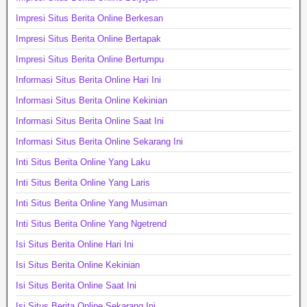
Impresi Situs Berita Online Berkesan
Impresi Situs Berita Online Bertapak
Impresi Situs Berita Online Bertumpu
Informasi Situs Berita Online Hari Ini
Informasi Situs Berita Online Kekinian
Informasi Situs Berita Online Saat Ini
Informasi Situs Berita Online Sekarang Ini
Inti Situs Berita Online Yang Laku
Inti Situs Berita Online Yang Laris
Inti Situs Berita Online Yang Musiman
Inti Situs Berita Online Yang Ngetrend
Isi Situs Berita Online Hari Ini
Isi Situs Berita Online Kekinian
Isi Situs Berita Online Saat Ini
Isi Situs Berita Online Sekarang Ini