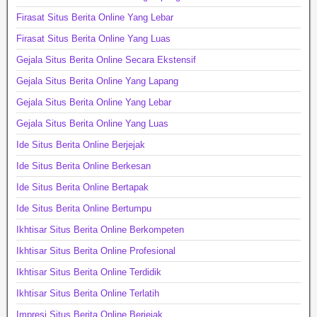
Firasat Situs Berita Online Yang Lebar
Firasat Situs Berita Online Yang Luas
Gejala Situs Berita Online Secara Ekstensif
Gejala Situs Berita Online Yang Lapang
Gejala Situs Berita Online Yang Lebar
Gejala Situs Berita Online Yang Luas
Ide Situs Berita Online Berjejak
Ide Situs Berita Online Berkesan
Ide Situs Berita Online Bertapak
Ide Situs Berita Online Bertumpu
Ikhtisar Situs Berita Online Berkompeten
Ikhtisar Situs Berita Online Profesional
Ikhtisar Situs Berita Online Terdidik
Ikhtisar Situs Berita Online Terlatih
Impresi Situs Berita Online Berjejak