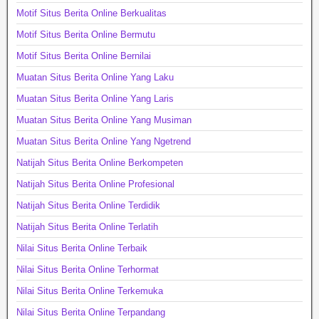
Motif Situs Berita Online Berkualitas
Motif Situs Berita Online Bermutu
Motif Situs Berita Online Bernilai
Muatan Situs Berita Online Yang Laku
Muatan Situs Berita Online Yang Laris
Muatan Situs Berita Online Yang Musiman
Muatan Situs Berita Online Yang Ngetrend
Natijah Situs Berita Online Berkompeten
Natijah Situs Berita Online Profesional
Natijah Situs Berita Online Terdidik
Natijah Situs Berita Online Terlatih
Nilai Situs Berita Online Terbaik
Nilai Situs Berita Online Terhormat
Nilai Situs Berita Online Terkemuka
Nilai Situs Berita Online Terpandang