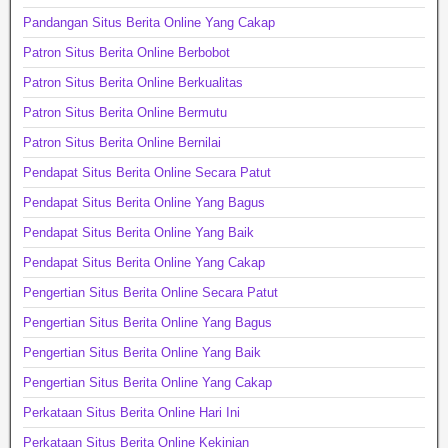
Pandangan Situs Berita Online Yang Cakap
Patron Situs Berita Online Berbobot
Patron Situs Berita Online Berkualitas
Patron Situs Berita Online Bermutu
Patron Situs Berita Online Bernilai
Pendapat Situs Berita Online Secara Patut
Pendapat Situs Berita Online Yang Bagus
Pendapat Situs Berita Online Yang Baik
Pendapat Situs Berita Online Yang Cakap
Pengertian Situs Berita Online Secara Patut
Pengertian Situs Berita Online Yang Bagus
Pengertian Situs Berita Online Yang Baik
Pengertian Situs Berita Online Yang Cakap
Perkataan Situs Berita Online Hari Ini
Perkataan Situs Berita Online Kekinian