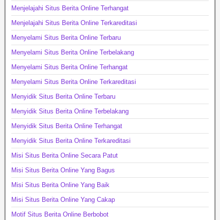
Menjelajahi Situs Berita Online Terhangat
Menjelajahi Situs Berita Online Terkareditasi
Menyelami Situs Berita Online Terbaru
Menyelami Situs Berita Online Terbelakang
Menyelami Situs Berita Online Terhangat
Menyelami Situs Berita Online Terkareditasi
Menyidik Situs Berita Online Terbaru
Menyidik Situs Berita Online Terbelakang
Menyidik Situs Berita Online Terhangat
Menyidik Situs Berita Online Terkareditasi
Misi Situs Berita Online Secara Patut
Misi Situs Berita Online Yang Bagus
Misi Situs Berita Online Yang Baik
Misi Situs Berita Online Yang Cakap
Motif Situs Berita Online Berbobot