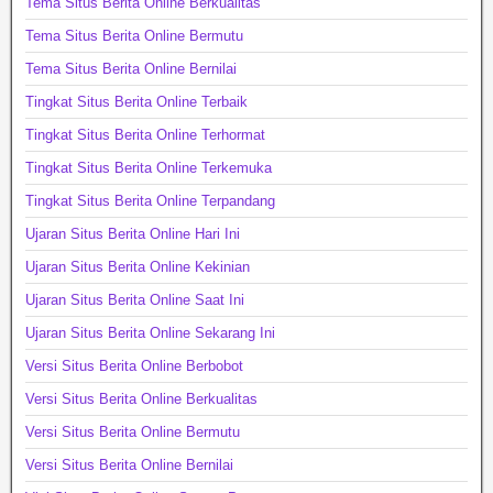
Tema Situs Berita Online Berkualitas
Tema Situs Berita Online Bermutu
Tema Situs Berita Online Bernilai
Tingkat Situs Berita Online Terbaik
Tingkat Situs Berita Online Terhormat
Tingkat Situs Berita Online Terkemuka
Tingkat Situs Berita Online Terpandang
Ujaran Situs Berita Online Hari Ini
Ujaran Situs Berita Online Kekinian
Ujaran Situs Berita Online Saat Ini
Ujaran Situs Berita Online Sekarang Ini
Versi Situs Berita Online Berbobot
Versi Situs Berita Online Berkualitas
Versi Situs Berita Online Bermutu
Versi Situs Berita Online Bernilai