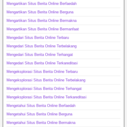
Mengartikan Situs Berita Online Berfaedah
Mengartikan Situs Berita Online Berguna
Mengartikan Situs Berita Online Bermakna
Mengartikan Situs Berita Online Bermanfaat
Mengedari Situs Berita Online Terbaru
Mengedari Situs Berita Online Terbelakang
Mengedari Situs Berita Online Terhangat
Mengedari Situs Berita Online Terkareditasi
Mengeksplorasi Situs Berita Online Terbaru
Mengeksplorasi Situs Berita Online Terbelakang
Mengeksplorasi Situs Berita Online Terhangat
Mengeksplorasi Situs Berita Online Terkareditasi
Mengetahui Situs Berita Online Berfaedah
Mengetahui Situs Berita Online Berguna
Mengetahui Situs Berita Online Bermakna