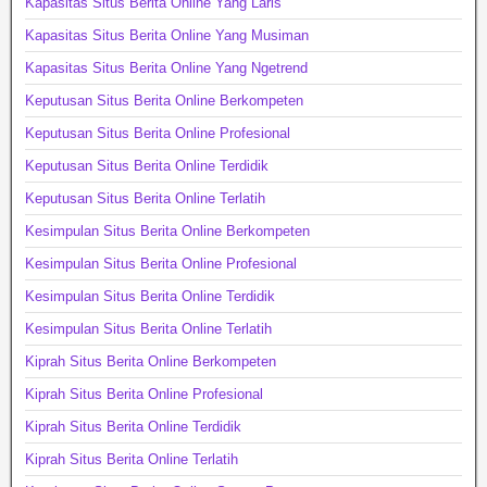
Kapasitas Situs Berita Online Yang Laris
Kapasitas Situs Berita Online Yang Musiman
Kapasitas Situs Berita Online Yang Ngetrend
Keputusan Situs Berita Online Berkompeten
Keputusan Situs Berita Online Profesional
Keputusan Situs Berita Online Terdidik
Keputusan Situs Berita Online Terlatih
Kesimpulan Situs Berita Online Berkompeten
Kesimpulan Situs Berita Online Profesional
Kesimpulan Situs Berita Online Terdidik
Kesimpulan Situs Berita Online Terlatih
Kiprah Situs Berita Online Berkompeten
Kiprah Situs Berita Online Profesional
Kiprah Situs Berita Online Terdidik
Kiprah Situs Berita Online Terlatih