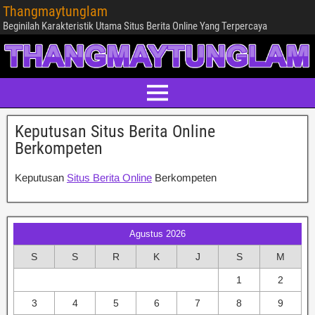
Thangmaytunglam
Beginilah Karakteristik Utama Situs Berita Online Yang Terpercaya
Keputusan Situs Berita Online
Berkompeten
Keputusan
Situs Berita Online
Berkompeten
Agustus 2026
S
S
R
K
J
S
M
1
2
3
4
5
6
7
8
9