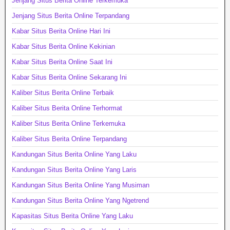
Jenjang Situs Berita Online Terkemuka
Jenjang Situs Berita Online Terpandang
Kabar Situs Berita Online Hari Ini
Kabar Situs Berita Online Kekinian
Kabar Situs Berita Online Saat Ini
Kabar Situs Berita Online Sekarang Ini
Kaliber Situs Berita Online Terbaik
Kaliber Situs Berita Online Terhormat
Kaliber Situs Berita Online Terkemuka
Kaliber Situs Berita Online Terpandang
Kandungan Situs Berita Online Yang Laku
Kandungan Situs Berita Online Yang Laris
Kandungan Situs Berita Online Yang Musiman
Kandungan Situs Berita Online Yang Ngetrend
Kapasitas Situs Berita Online Yang Laku