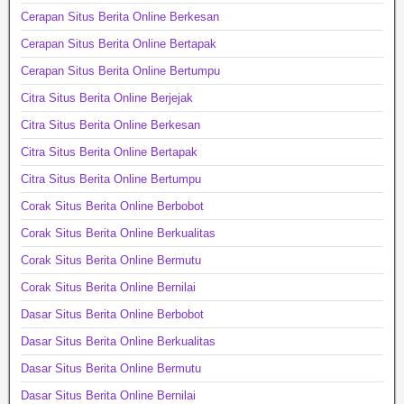
Cerapan Situs Berita Online Berkesan
Cerapan Situs Berita Online Bertapak
Cerapan Situs Berita Online Bertumpu
Citra Situs Berita Online Berjejak
Citra Situs Berita Online Berkesan
Citra Situs Berita Online Bertapak
Citra Situs Berita Online Bertumpu
Corak Situs Berita Online Berbobot
Corak Situs Berita Online Berkualitas
Corak Situs Berita Online Bermutu
Corak Situs Berita Online Bernilai
Dasar Situs Berita Online Berbobot
Dasar Situs Berita Online Berkualitas
Dasar Situs Berita Online Bermutu
Dasar Situs Berita Online Bernilai