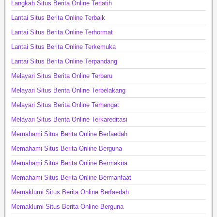
Langkah Situs Berita Online Terlatih
Lantai Situs Berita Online Terbaik
Lantai Situs Berita Online Terhormat
Lantai Situs Berita Online Terkemuka
Lantai Situs Berita Online Terpandang
Melayari Situs Berita Online Terbaru
Melayari Situs Berita Online Terbelakang
Melayari Situs Berita Online Terhangat
Melayari Situs Berita Online Terkareditasi
Memahami Situs Berita Online Berfaedah
Memahami Situs Berita Online Berguna
Memahami Situs Berita Online Bermakna
Memahami Situs Berita Online Bermanfaat
Memaklumi Situs Berita Online Berfaedah
Memaklumi Situs Berita Online Berguna