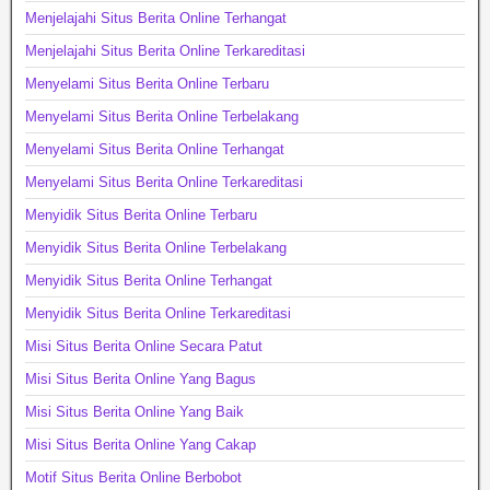
Menjelajahi Situs Berita Online Terhangat
Menjelajahi Situs Berita Online Terkareditasi
Menyelami Situs Berita Online Terbaru
Menyelami Situs Berita Online Terbelakang
Menyelami Situs Berita Online Terhangat
Menyelami Situs Berita Online Terkareditasi
Menyidik Situs Berita Online Terbaru
Menyidik Situs Berita Online Terbelakang
Menyidik Situs Berita Online Terhangat
Menyidik Situs Berita Online Terkareditasi
Misi Situs Berita Online Secara Patut
Misi Situs Berita Online Yang Bagus
Misi Situs Berita Online Yang Baik
Misi Situs Berita Online Yang Cakap
Motif Situs Berita Online Berbobot