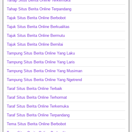
Tahap Situs Berita Online Terkemuka
Tahap Situs Berita Online Terpandang
Tajuk Situs Berita Online Berbobot
Tajuk Situs Berita Online Berkualitas
Tajuk Situs Berita Online Bermutu
Tajuk Situs Berita Online Bernilai
Tampung Situs Berita Online Yang Laku
Tampung Situs Berita Online Yang Laris
Tampung Situs Berita Online Yang Musiman
Tampung Situs Berita Online Yang Ngetrend
Taraf Situs Berita Online Terbaik
Taraf Situs Berita Online Terhormat
Taraf Situs Berita Online Terkemuka
Taraf Situs Berita Online Terpandang
Tema Situs Berita Online Berbobot