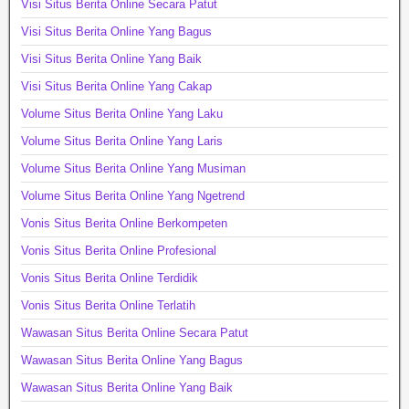
Visi Situs Berita Online Secara Patut
Visi Situs Berita Online Yang Bagus
Visi Situs Berita Online Yang Baik
Visi Situs Berita Online Yang Cakap
Volume Situs Berita Online Yang Laku
Volume Situs Berita Online Yang Laris
Volume Situs Berita Online Yang Musiman
Volume Situs Berita Online Yang Ngetrend
Vonis Situs Berita Online Berkompeten
Vonis Situs Berita Online Profesional
Vonis Situs Berita Online Terdidik
Vonis Situs Berita Online Terlatih
Wawasan Situs Berita Online Secara Patut
Wawasan Situs Berita Online Yang Bagus
Wawasan Situs Berita Online Yang Baik