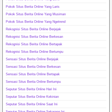
Pokok Situs Berita Online Yang Laris
Pokok Situs Berita Online Yang Musiman
Pokok Situs Berita Online Yang Ngetrend
Rekognisi Situs Berita Online Berjejak
Rekognisi Situs Berita Online Berkesan
Rekognisi Situs Berita Online Bertapak
Rekognisi Situs Berita Online Bertumpu
Sensasi Situs Berita Online Berjejak
Sensasi Situs Berita Online Berkesan
Sensasi Situs Berita Online Bertapak
Sensasi Situs Berita Online Bertumpu
Seputar Situs Berita Online Hari Ini
Seputar Situs Berita Online Kekinian
Seputar Situs Berita Online Saat Ini
Seputar Situs Berita Online Sekarang Ini