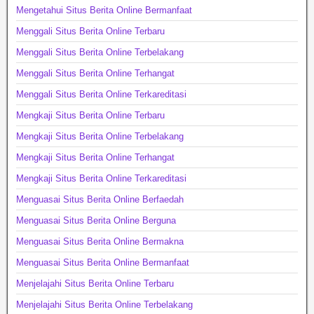
Mengetahui Situs Berita Online Bermanfaat
Menggali Situs Berita Online Terbaru
Menggali Situs Berita Online Terbelakang
Menggali Situs Berita Online Terhangat
Menggali Situs Berita Online Terkareditasi
Mengkaji Situs Berita Online Terbaru
Mengkaji Situs Berita Online Terbelakang
Mengkaji Situs Berita Online Terhangat
Mengkaji Situs Berita Online Terkareditasi
Menguasai Situs Berita Online Berfaedah
Menguasai Situs Berita Online Berguna
Menguasai Situs Berita Online Bermakna
Menguasai Situs Berita Online Bermanfaat
Menjelajahi Situs Berita Online Terbaru
Menjelajahi Situs Berita Online Terbelakang