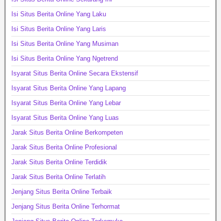
Isi Situs Berita Online Yang Laku
Isi Situs Berita Online Yang Laris
Isi Situs Berita Online Yang Musiman
Isi Situs Berita Online Yang Ngetrend
Isyarat Situs Berita Online Secara Ekstensif
Isyarat Situs Berita Online Yang Lapang
Isyarat Situs Berita Online Yang Lebar
Isyarat Situs Berita Online Yang Luas
Jarak Situs Berita Online Berkompeten
Jarak Situs Berita Online Profesional
Jarak Situs Berita Online Terdidik
Jarak Situs Berita Online Terlatih
Jenjang Situs Berita Online Terbaik
Jenjang Situs Berita Online Terhormat