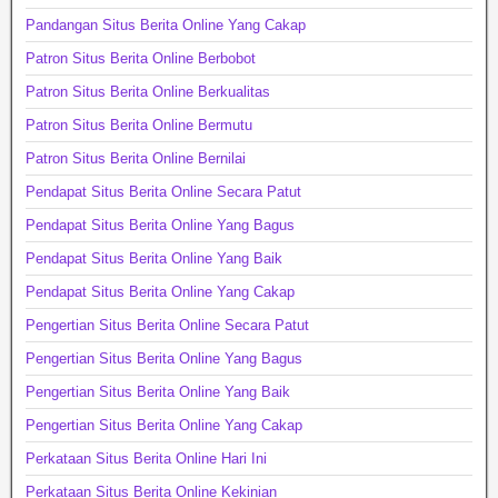
Pandangan Situs Berita Online Yang Cakap
Patron Situs Berita Online Berbobot
Patron Situs Berita Online Berkualitas
Patron Situs Berita Online Bermutu
Patron Situs Berita Online Bernilai
Pendapat Situs Berita Online Secara Patut
Pendapat Situs Berita Online Yang Bagus
Pendapat Situs Berita Online Yang Baik
Pendapat Situs Berita Online Yang Cakap
Pengertian Situs Berita Online Secara Patut
Pengertian Situs Berita Online Yang Bagus
Pengertian Situs Berita Online Yang Baik
Pengertian Situs Berita Online Yang Cakap
Perkataan Situs Berita Online Hari Ini
Perkataan Situs Berita Online Kekinian