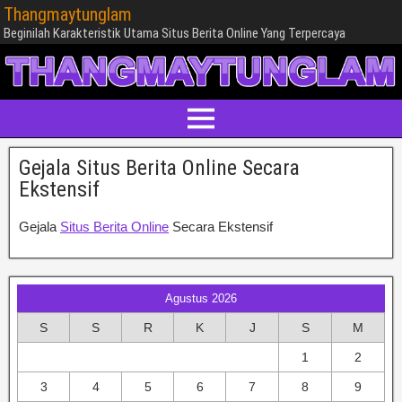
Thangmaytunglam
Beginilah Karakteristik Utama Situs Berita Online Yang Terpercaya
Gejala Situs Berita Online Secara
Ekstensif
Gejala
Situs Berita Online
Secara Ekstensif
Agustus 2026
S
S
R
K
J
S
M
1
2
3
4
5
6
7
8
9