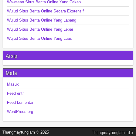
Wawasan Situs Berita Online Yang Cakap
Wujud Situs Berita Online Secara Ekstensif
Wujud Situs Berita Online Yang Lapang
Wujud Situs Berita Online Yang Lebar
Wujud Situs Berita Online Yang Luas
Arsip
Meta
Masuk
Feed entri
Feed komentar
WordPress.org
Thangmaytunglam © 2025
Thangmaytunglam Info