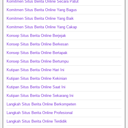
Komitmen Situs Berita Online Secara Patut
Komitmen Situs Berita Online Yang Bagus
Komitmen Situs Berita Online Yang Baik
Komitmen Situs Berita Online Yang Cakap
Konsep Situs Berita Online Berjejak
Konsep Situs Berita Online Berkesan
Konsep Situs Berita Online Bertapak
Konsep Situs Berita Online Bertumpu
Kutipan Situs Berita Online Hari Ini
Kutipan Situs Berita Online Kekinian
Kutipan Situs Berita Online Saat Ini
Kutipan Situs Berita Online Sekarang Ini
Langkah Situs Berita Online Berkompeten
Langkah Situs Berita Online Profesional
Langkah Situs Berita Online Terdidik