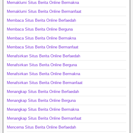
Memaklumi Situs Berita Online Bermakna
Memaklumi Situs Berita Online Bermanfaat
Membaca Situs Berita Online Berfaedah
Membaca Situs Berita Online Berguna
Membaca Situs Berita Online Bermakna
Membaca Situs Berita Online Bermanfaat
Menafsirkan Situs Berita Online Berfaedah
Menafsirkan Situs Berita Online Berguna
Menafsirkan Situs Berita Online Bermakna
Menafsirkan Situs Berita Online Bermanfaat
Menangkap Situs Berita Online Berfaedah
Menangkap Situs Berita Online Berguna
Menangkap Situs Berita Online Bermakna
Menangkap Situs Berita Online Bermanfaat
Mencerna Situs Berita Online Berfaedah