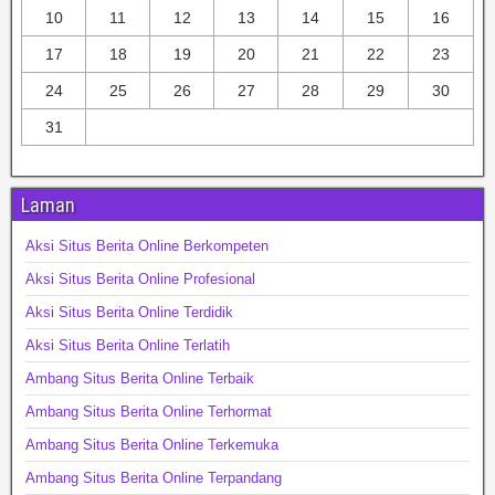
10
11
12
13
14
15
16
17
18
19
20
21
22
23
24
25
26
27
28
29
30
31
Laman
Aksi Situs Berita Online Berkompeten
Aksi Situs Berita Online Profesional
Aksi Situs Berita Online Terdidik
Aksi Situs Berita Online Terlatih
Ambang Situs Berita Online Terbaik
Ambang Situs Berita Online Terhormat
Ambang Situs Berita Online Terkemuka
Ambang Situs Berita Online Terpandang