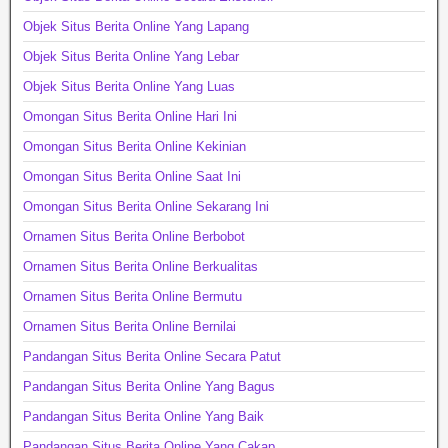
Objek Situs Berita Online Yang Lapang
Objek Situs Berita Online Yang Lebar
Objek Situs Berita Online Yang Luas
Omongan Situs Berita Online Hari Ini
Omongan Situs Berita Online Kekinian
Omongan Situs Berita Online Saat Ini
Omongan Situs Berita Online Sekarang Ini
Ornamen Situs Berita Online Berbobot
Ornamen Situs Berita Online Berkualitas
Ornamen Situs Berita Online Bermutu
Ornamen Situs Berita Online Bernilai
Pandangan Situs Berita Online Secara Patut
Pandangan Situs Berita Online Yang Bagus
Pandangan Situs Berita Online Yang Baik
Pandangan Situs Berita Online Yang Cakap