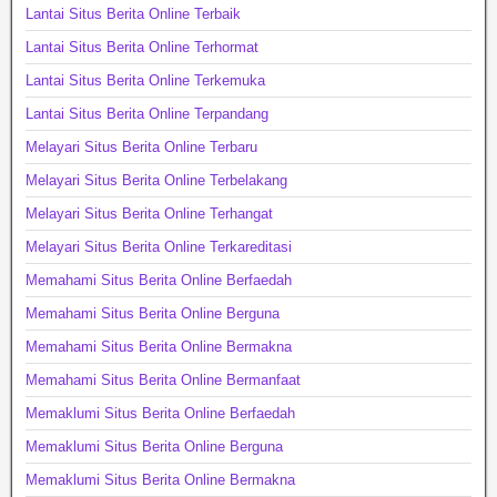
Lantai Situs Berita Online Terbaik
Lantai Situs Berita Online Terhormat
Lantai Situs Berita Online Terkemuka
Lantai Situs Berita Online Terpandang
Melayari Situs Berita Online Terbaru
Melayari Situs Berita Online Terbelakang
Melayari Situs Berita Online Terhangat
Melayari Situs Berita Online Terkareditasi
Memahami Situs Berita Online Berfaedah
Memahami Situs Berita Online Berguna
Memahami Situs Berita Online Bermakna
Memahami Situs Berita Online Bermanfaat
Memaklumi Situs Berita Online Berfaedah
Memaklumi Situs Berita Online Berguna
Memaklumi Situs Berita Online Bermakna