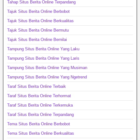
Tahap Situs Berita Online Terpandang
Tajuk Situs Berita Online Berbobot
Tajuk Situs Berita Online Berkualitas
Tajuk Situs Berita Online Bermutu
Tajuk Situs Berita Online Bernilai
Tampung Situs Berita Online Yang Laku
Tampung Situs Berita Online Yang Laris
Tampung Situs Berita Online Yang Musiman
Tampung Situs Berita Online Yang Ngetrend
Taraf Situs Berita Online Terbaik
Taraf Situs Berita Online Terhormat
Taraf Situs Berita Online Terkemuka
Taraf Situs Berita Online Terpandang
Tema Situs Berita Online Berbobot
Tema Situs Berita Online Berkualitas