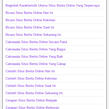
Beginilah Karakteristik Utama Situs Berita Online Yang Terpercaya
Bicara Situs Berita Online Hari Ini
Bicara Situs Berita Online Kekinian
Bicara Situs Berita Online Saat Ini
Bicara Situs Berita Online Sekarang Ini
Cakrawala Situs Berita Online Secara Patut
Cakrawala Situs Berita Online Yang Bagus
Cakrawala Situs Berita Online Yang Baik
Cakrawala Situs Berita Online Yang Cakap
Celoteh Situs Berita Online Hari Ini
Celoteh Situs Berita Online Kekinian
Celoteh Situs Berita Online Saat Ini
Celoteh Situs Berita Online Sekarang Ini
Cerapan Situs Berita Online Berjejak
Cerapan Situs Berita Online Berkesan