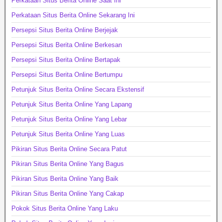
Perkataan Situs Berita Online Saat Ini
Perkataan Situs Berita Online Sekarang Ini
Persepsi Situs Berita Online Berjejak
Persepsi Situs Berita Online Berkesan
Persepsi Situs Berita Online Bertapak
Persepsi Situs Berita Online Bertumpu
Petunjuk Situs Berita Online Secara Ekstensif
Petunjuk Situs Berita Online Yang Lapang
Petunjuk Situs Berita Online Yang Lebar
Petunjuk Situs Berita Online Yang Luas
Pikiran Situs Berita Online Secara Patut
Pikiran Situs Berita Online Yang Bagus
Pikiran Situs Berita Online Yang Baik
Pikiran Situs Berita Online Yang Cakap
Pokok Situs Berita Online Yang Laku