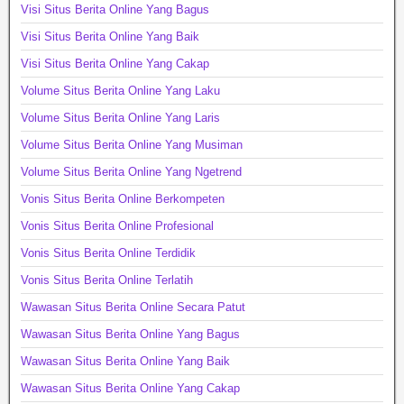
Visi Situs Berita Online Yang Bagus
Visi Situs Berita Online Yang Baik
Visi Situs Berita Online Yang Cakap
Volume Situs Berita Online Yang Laku
Volume Situs Berita Online Yang Laris
Volume Situs Berita Online Yang Musiman
Volume Situs Berita Online Yang Ngetrend
Vonis Situs Berita Online Berkompeten
Vonis Situs Berita Online Profesional
Vonis Situs Berita Online Terdidik
Vonis Situs Berita Online Terlatih
Wawasan Situs Berita Online Secara Patut
Wawasan Situs Berita Online Yang Bagus
Wawasan Situs Berita Online Yang Baik
Wawasan Situs Berita Online Yang Cakap