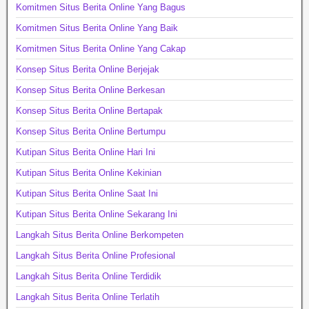
Komitmen Situs Berita Online Yang Bagus
Komitmen Situs Berita Online Yang Baik
Komitmen Situs Berita Online Yang Cakap
Konsep Situs Berita Online Berjejak
Konsep Situs Berita Online Berkesan
Konsep Situs Berita Online Bertapak
Konsep Situs Berita Online Bertumpu
Kutipan Situs Berita Online Hari Ini
Kutipan Situs Berita Online Kekinian
Kutipan Situs Berita Online Saat Ini
Kutipan Situs Berita Online Sekarang Ini
Langkah Situs Berita Online Berkompeten
Langkah Situs Berita Online Profesional
Langkah Situs Berita Online Terdidik
Langkah Situs Berita Online Terlatih