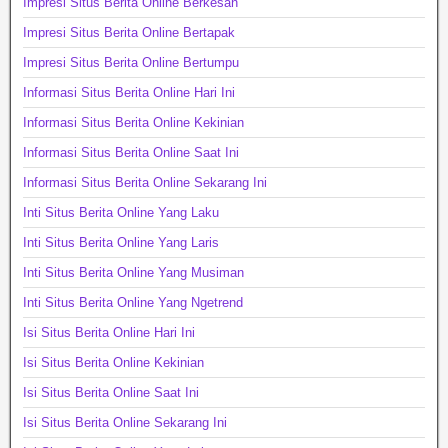
Impresi Situs Berita Online Berkesan
Impresi Situs Berita Online Bertapak
Impresi Situs Berita Online Bertumpu
Informasi Situs Berita Online Hari Ini
Informasi Situs Berita Online Kekinian
Informasi Situs Berita Online Saat Ini
Informasi Situs Berita Online Sekarang Ini
Inti Situs Berita Online Yang Laku
Inti Situs Berita Online Yang Laris
Inti Situs Berita Online Yang Musiman
Inti Situs Berita Online Yang Ngetrend
Isi Situs Berita Online Hari Ini
Isi Situs Berita Online Kekinian
Isi Situs Berita Online Saat Ini
Isi Situs Berita Online Sekarang Ini