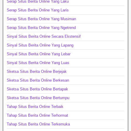
Serap Situs Berita Online Yang Laku
Serap Situs Berita Online Yang Laris
Serap Situs Berita Online Yang Musiman
Serap Situs Berita Online Yang Ngetrend
Sinyal Situs Berita Online Secara Ekstensif
Sinyal Situs Berita Online Yang Lapang
Sinyal Situs Berita Online Yang Lebar
Sinyal Situs Berita Online Yang Luas
Sketsa Situs Berita Online Berjejak
Sketsa Situs Berita Online Berkesan
Sketsa Situs Berita Online Bertapak
Sketsa Situs Berita Online Bertumpu
Tahap Situs Berita Online Terbaik
Tahap Situs Berita Online Terhormat
Tahap Situs Berita Online Terkemuka