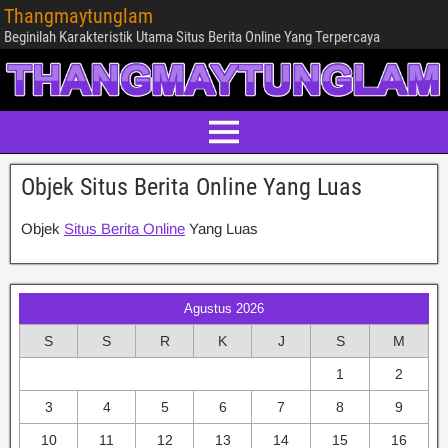
Thangmaytunglam
Beginilah Karakteristik Utama Situs Berita Online Yang Terpercaya
Objek Situs Berita Online Yang Luas
Objek
Situs Berita Online
Yang Luas
Agustus 2026
S
S
R
K
J
S
M
1
2
3
4
5
6
7
8
9
10
11
12
13
14
15
16