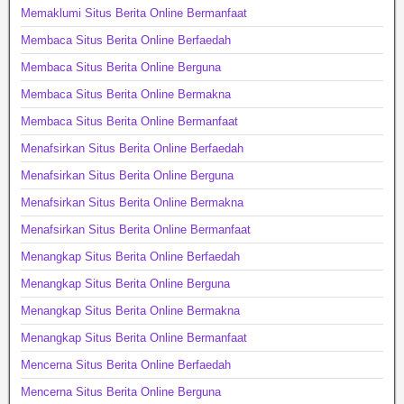
Memaklumi Situs Berita Online Bermanfaat
Membaca Situs Berita Online Berfaedah
Membaca Situs Berita Online Berguna
Membaca Situs Berita Online Bermakna
Membaca Situs Berita Online Bermanfaat
Menafsirkan Situs Berita Online Berfaedah
Menafsirkan Situs Berita Online Berguna
Menafsirkan Situs Berita Online Bermakna
Menafsirkan Situs Berita Online Bermanfaat
Menangkap Situs Berita Online Berfaedah
Menangkap Situs Berita Online Berguna
Menangkap Situs Berita Online Bermakna
Menangkap Situs Berita Online Bermanfaat
Mencerna Situs Berita Online Berfaedah
Mencerna Situs Berita Online Berguna