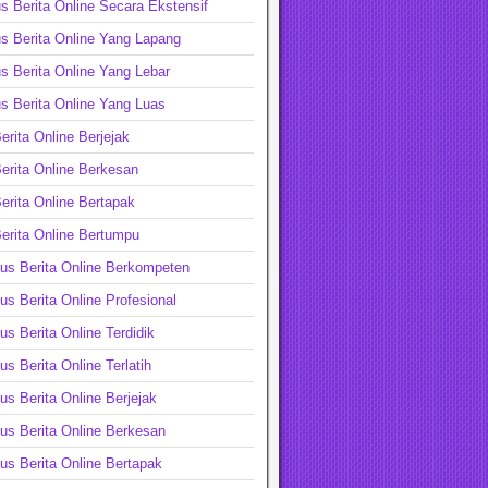
us Berita Online Secara Ekstensif
us Berita Online Yang Lapang
us Berita Online Yang Lebar
us Berita Online Yang Luas
erita Online Berjejak
Berita Online Berkesan
Berita Online Bertapak
Berita Online Bertumpu
itus Berita Online Berkompeten
tus Berita Online Profesional
tus Berita Online Terdidik
tus Berita Online Terlatih
us Berita Online Berjejak
tus Berita Online Berkesan
tus Berita Online Bertapak