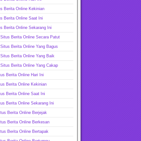
us Berita Online Kekinian
s Berita Online Saat Ini
us Berita Online Sekarang Ini
Situs Berita Online Secara Patut
Situs Berita Online Yang Bagus
Situs Berita Online Yang Baik
Situs Berita Online Yang Cakap
us Berita Online Hari Ini
tus Berita Online Kekinian
us Berita Online Saat Ini
tus Berita Online Sekarang Ini
tus Berita Online Berjejak
tus Berita Online Berkesan
tus Berita Online Bertapak
tus Berita Online Bertumpu