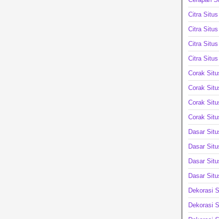
Citra Situs
Citra Situ
Citra Situs
Citra Situ
Corak Situ
Corak Situ
Corak Situ
Corak Situs
Dasar Situ
Dasar Situ
Dasar Situ
Dasar Situs
Dekorasi S
Dekorasi S