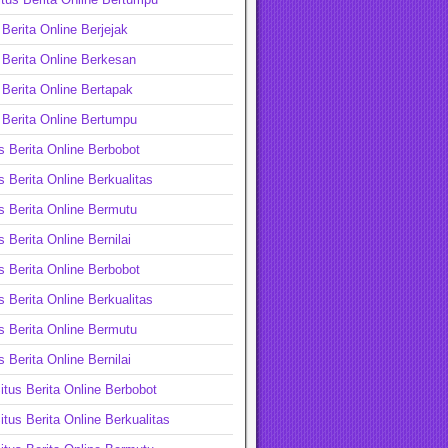
 Berita Online Berjejak
s Berita Online Berkesan
 Berita Online Bertapak
s Berita Online Bertumpu
s Berita Online Berbobot
s Berita Online Berkualitas
s Berita Online Bermutu
 Berita Online Bernilai
s Berita Online Berbobot
s Berita Online Berkualitas
s Berita Online Bermutu
 Berita Online Bernilai
itus Berita Online Berbobot
itus Berita Online Berkualitas