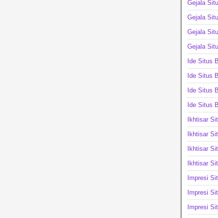
Gejala Sit
Gejala Sit
Gejala Sit
Gejala Sit
Ide Situs B
Ide Situs 
Ide Situs 
Ide Situs 
Ikhtisar S
Ikhtisar Si
Ikhtisar Si
Ikhtisar Si
Impresi Sit
Impresi Si
Impresi Si