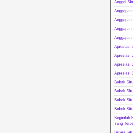
Anggai Sit
Anggapan S
Anggapan S
Anggapan S
Anggapan S
Apresiasi S
Apresiasi 
Apresiasi 
Apresiasi 
Babak Situ
Babak Situ
Babak Situ
Babak Situ
Beginilah 
Yang Terp
Bicara Situ