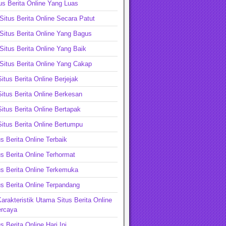
us Berita Online Yang Luas
itus Berita Online Secara Patut
itus Berita Online Yang Bagus
itus Berita Online Yang Baik
itus Berita Online Yang Cakap
itus Berita Online Berjejak
Situs Berita Online Berkesan
Situs Berita Online Bertapak
Situs Berita Online Bertumpu
s Berita Online Terbaik
s Berita Online Terhormat
s Berita Online Terkemuka
s Berita Online Terpandang
Karakteristik Utama Situs Berita Online
ercaya
s Berita Online Hari Ini