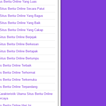
us Berita Online Yang Luas
itus Berita Online Secara Patut
itus Berita Online Yang Bagus
itus Berita Online Yang Baik
itus Berita Online Yang Cakap
itus Berita Online Berjejak
Situs Berita Online Berkesan
Situs Berita Online Bertapak
Situs Berita Online Bertumpu
s Berita Online Terbaik
s Berita Online Terhormat
s Berita Online Terkemuka
s Berita Online Terpandang
Karakteristik Utama Situs Berita Online
ercaya
s Berita Online Hari Ini