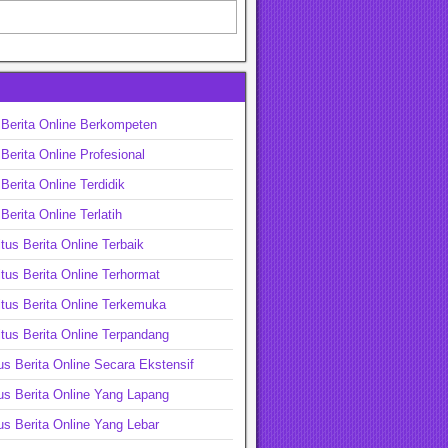
 Berita Online Berkompeten
 Berita Online Profesional
Berita Online Terdidik
Berita Online Terlatih
us Berita Online Terbaik
us Berita Online Terhormat
tus Berita Online Terkemuka
us Berita Online Terpandang
us Berita Online Secara Ekstensif
us Berita Online Yang Lapang
us Berita Online Yang Lebar