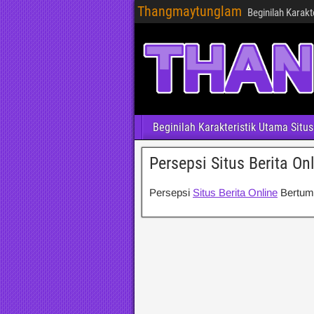
Thangmaytunglam
Beginilah Karakt
Beginilah Karakteristik Utama Situ
Persepsi Situs Berita O
Persepsi
Situs Berita Online
Bertum