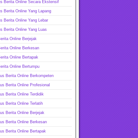
us Berita Online Secara Ekstensif
us Berita Online Yang Lapang
us Berita Online Yang Lebar
us Berita Online Yang Luas
erita Online Berjejak
Berita Online Berkesan
Berita Online Bertapak
Berita Online Bertumpu
itus Berita Online Berkompeten
tus Berita Online Profesional
tus Berita Online Terdidik
tus Berita Online Terlatih
us Berita Online Berjejak
tus Berita Online Berkesan
tus Berita Online Bertapak