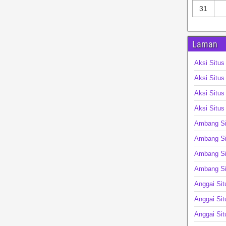
31
Laman
Aksi Situs
Aksi Situs
Aksi Situs 
Aksi Situs 
Ambang Sit
Ambang Sit
Ambang Si
Ambang Sit
Anggai Sit
Anggai Sit
Anggai Sit