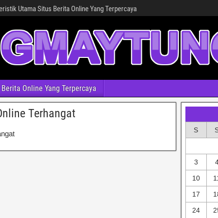
eristik Utama Situs Berita Online Yang Terpercaya
s Berita Online Yang Terpercaya
Online Terhangat
S
ngat
3
10
1
17
1
24
2