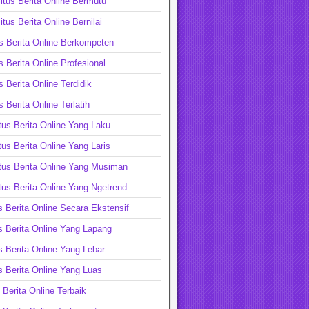
itus Berita Online Bermutu
tus Berita Online Bernilai
us Berita Online Berkompeten
s Berita Online Profesional
s Berita Online Terdidik
s Berita Online Terlatih
tus Berita Online Yang Laku
tus Berita Online Yang Laris
tus Berita Online Yang Musiman
tus Berita Online Yang Ngetrend
s Berita Online Secara Ekstensif
s Berita Online Yang Lapang
s Berita Online Yang Lebar
s Berita Online Yang Luas
 Berita Online Terbaik