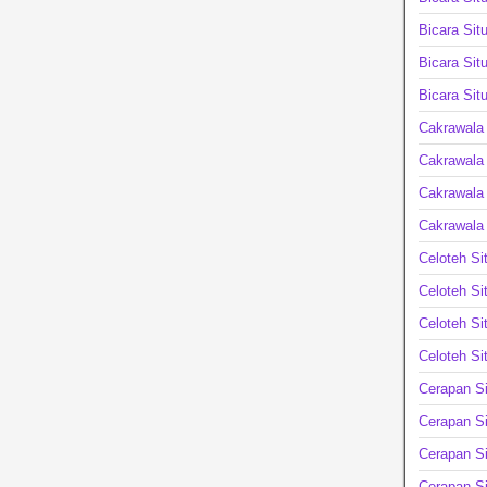
Bicara Sit
Bicara Situ
Bicara Sit
Cakrawala 
Cakrawala 
Cakrawala 
Cakrawala 
Celoteh Sit
Celoteh Si
Celoteh Sit
Celoteh Si
Cerapan Si
Cerapan Si
Cerapan Si
Cerapan Si