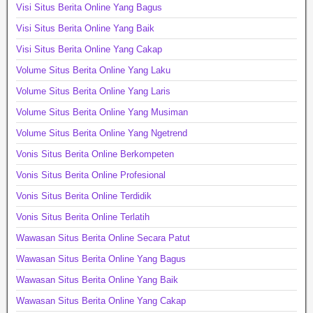
Visi Situs Berita Online Yang Bagus
Visi Situs Berita Online Yang Baik
Visi Situs Berita Online Yang Cakap
Volume Situs Berita Online Yang Laku
Volume Situs Berita Online Yang Laris
Volume Situs Berita Online Yang Musiman
Volume Situs Berita Online Yang Ngetrend
Vonis Situs Berita Online Berkompeten
Vonis Situs Berita Online Profesional
Vonis Situs Berita Online Terdidik
Vonis Situs Berita Online Terlatih
Wawasan Situs Berita Online Secara Patut
Wawasan Situs Berita Online Yang Bagus
Wawasan Situs Berita Online Yang Baik
Wawasan Situs Berita Online Yang Cakap