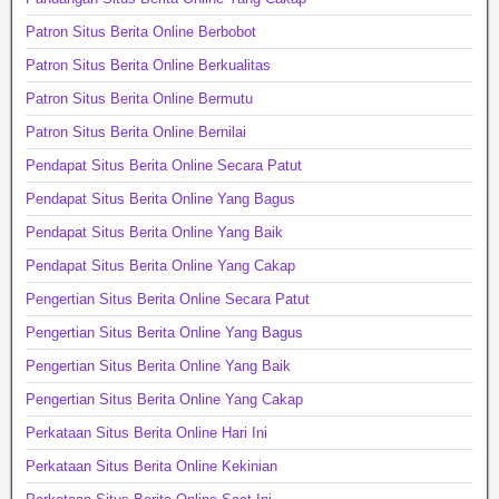
Patron Situs Berita Online Berbobot
Patron Situs Berita Online Berkualitas
Patron Situs Berita Online Bermutu
Patron Situs Berita Online Bernilai
Pendapat Situs Berita Online Secara Patut
Pendapat Situs Berita Online Yang Bagus
Pendapat Situs Berita Online Yang Baik
Pendapat Situs Berita Online Yang Cakap
Pengertian Situs Berita Online Secara Patut
Pengertian Situs Berita Online Yang Bagus
Pengertian Situs Berita Online Yang Baik
Pengertian Situs Berita Online Yang Cakap
Perkataan Situs Berita Online Hari Ini
Perkataan Situs Berita Online Kekinian