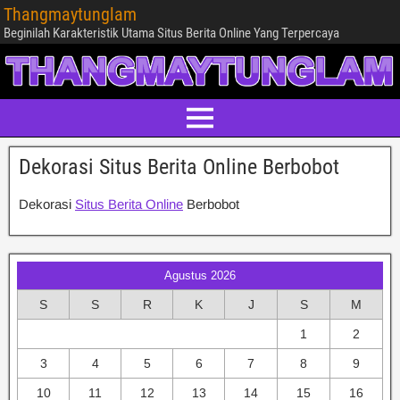
Thangmaytunglam
Beginilah Karakteristik Utama Situs Berita Online Yang Terpercaya
Dekorasi Situs Berita Online Berbobot
Dekorasi
Situs Berita Online
Berbobot
Agustus 2026
S
S
R
K
J
S
M
1
2
3
4
5
6
7
8
9
10
11
12
13
14
15
16