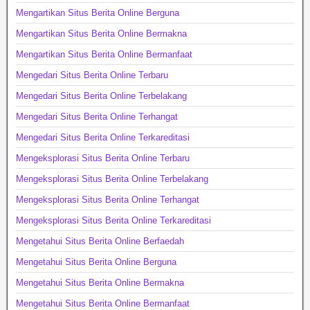
Mengartikan Situs Berita Online Berguna
Mengartikan Situs Berita Online Bermakna
Mengartikan Situs Berita Online Bermanfaat
Mengedari Situs Berita Online Terbaru
Mengedari Situs Berita Online Terbelakang
Mengedari Situs Berita Online Terhangat
Mengedari Situs Berita Online Terkareditasi
Mengeksplorasi Situs Berita Online Terbaru
Mengeksplorasi Situs Berita Online Terbelakang
Mengeksplorasi Situs Berita Online Terhangat
Mengeksplorasi Situs Berita Online Terkareditasi
Mengetahui Situs Berita Online Berfaedah
Mengetahui Situs Berita Online Berguna
Mengetahui Situs Berita Online Bermakna
Mengetahui Situs Berita Online Bermanfaat