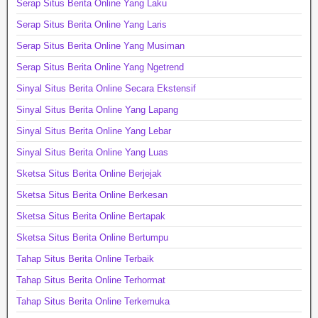
Serap Situs Berita Online Yang Laku
Serap Situs Berita Online Yang Laris
Serap Situs Berita Online Yang Musiman
Serap Situs Berita Online Yang Ngetrend
Sinyal Situs Berita Online Secara Ekstensif
Sinyal Situs Berita Online Yang Lapang
Sinyal Situs Berita Online Yang Lebar
Sinyal Situs Berita Online Yang Luas
Sketsa Situs Berita Online Berjejak
Sketsa Situs Berita Online Berkesan
Sketsa Situs Berita Online Bertapak
Sketsa Situs Berita Online Bertumpu
Tahap Situs Berita Online Terbaik
Tahap Situs Berita Online Terhormat
Tahap Situs Berita Online Terkemuka