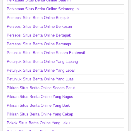
Perkataan Situs Berita Online Saat Ini
Perkataan Situs Berita Online Sekarang Ini
Persepsi Situs Berita Online Berjejak
Persepsi Situs Berita Online Berkesan
Persepsi Situs Berita Online Bertapak
Persepsi Situs Berita Online Bertumpu
Petunjuk Situs Berita Online Secara Ekstensif
Petunjuk Situs Berita Online Yang Lapang
Petunjuk Situs Berita Online Yang Lebar
Petunjuk Situs Berita Online Yang Luas
Pikiran Situs Berita Online Secara Patut
Pikiran Situs Berita Online Yang Bagus
Pikiran Situs Berita Online Yang Baik
Pikiran Situs Berita Online Yang Cakap
Pokok Situs Berita Online Yang Laku