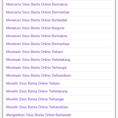
Mencerna Situs Berita Online Bermakna
Mencerna Situs Berita Online Bermanfaat
Menekuni Situs Berita Online Berfaedah
Menekuni Situs Berita Online Berguna
Menekuni Situs Berita Online Bermakna
Menekuni Situs Berita Online Bermanfaat
Menelaah Situs Berita Online Terbaru
Menelaah Situs Berita Online Terbelakang
Menelaah Situs Berita Online Terhangat
Menelaah Situs Berita Online Terkareditasi
Meneliti Situs Berita Online Terbaru
Meneliti Situs Berita Online Terbelakang
Meneliti Situs Berita Online Terhangat
Meneliti Situs Berita Online Terkareditasi
Mengartikan Situs Berita Online Berfaedah