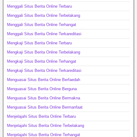
Menggali Situs Berita Online Terbaru
Menggali Situs Berita Online Terbelakang
Menggali Situs Berita Online Terhangat
Menggali Situs Berita Online Terkareditasi
Mengkaji Situs Berita Online Terbaru
Mengkaji Situs Berita Online Terbelakang
Mengkaji Situs Berita Online Terhangat
Mengkaji Situs Berita Online Terkareditasi
Menguasai Situs Berita Online Berfaedah
Menguasai Situs Berita Online Berguna
Menguasai Situs Berita Online Bermakna
Menguasai Situs Berita Online Bermanfaat
Menjelajahi Situs Berita Online Terbaru
Menjelajahi Situs Berita Online Terbelakang
Menjelajahi Situs Berita Online Terhangat