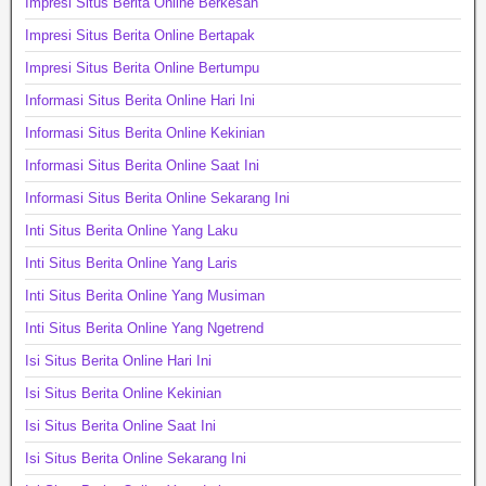
Impresi Situs Berita Online Berkesan
Impresi Situs Berita Online Bertapak
Impresi Situs Berita Online Bertumpu
Informasi Situs Berita Online Hari Ini
Informasi Situs Berita Online Kekinian
Informasi Situs Berita Online Saat Ini
Informasi Situs Berita Online Sekarang Ini
Inti Situs Berita Online Yang Laku
Inti Situs Berita Online Yang Laris
Inti Situs Berita Online Yang Musiman
Inti Situs Berita Online Yang Ngetrend
Isi Situs Berita Online Hari Ini
Isi Situs Berita Online Kekinian
Isi Situs Berita Online Saat Ini
Isi Situs Berita Online Sekarang Ini