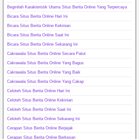
Beginilah Karakteristik Utama Situs Berita Online Yang Terpercaya
Bicara Situs Berita Online Hari Ini
Bicara Situs Berita Online Kekinian
Bicara Situs Berita Online Saat Ini
Bicara Situs Berita Online Sekarang Ini
Cakrawala Situs Berita Online Secara Patut
Cakrawala Situs Berita Online Yang Bagus
Cakrawala Situs Berita Online Yang Baik
Cakrawala Situs Berita Online Yang Cakap
Celoteh Situs Berita Online Hari Ini
Celoteh Situs Berita Online Kekinian
Celoteh Situs Berita Online Saat Ini
Celoteh Situs Berita Online Sekarang Ini
Cerapan Situs Berita Online Berjejak
Cerapan Situs Berita Online Berkesan