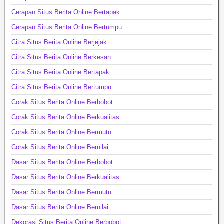
Cerapan Situs Berita Online Bertapak
Cerapan Situs Berita Online Bertumpu
Citra Situs Berita Online Berjejak
Citra Situs Berita Online Berkesan
Citra Situs Berita Online Bertapak
Citra Situs Berita Online Bertumpu
Corak Situs Berita Online Berbobot
Corak Situs Berita Online Berkualitas
Corak Situs Berita Online Bermutu
Corak Situs Berita Online Bernilai
Dasar Situs Berita Online Berbobot
Dasar Situs Berita Online Berkualitas
Dasar Situs Berita Online Bermutu
Dasar Situs Berita Online Bernilai
Dekorasi Situs Berita Online Berbobot