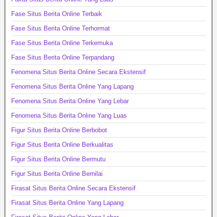
Fase Situs Berita Online Terbaik
Fase Situs Berita Online Terhormat
Fase Situs Berita Online Terkemuka
Fase Situs Berita Online Terpandang
Fenomena Situs Berita Online Secara Ekstensif
Fenomena Situs Berita Online Yang Lapang
Fenomena Situs Berita Online Yang Lebar
Fenomena Situs Berita Online Yang Luas
Figur Situs Berita Online Berbobot
Figur Situs Berita Online Berkualitas
Figur Situs Berita Online Bermutu
Figur Situs Berita Online Bernilai
Firasat Situs Berita Online Secara Ekstensif
Firasat Situs Berita Online Yang Lapang