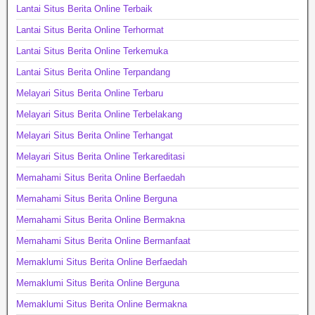
Lantai Situs Berita Online Terbaik
Lantai Situs Berita Online Terhormat
Lantai Situs Berita Online Terkemuka
Lantai Situs Berita Online Terpandang
Melayari Situs Berita Online Terbaru
Melayari Situs Berita Online Terbelakang
Melayari Situs Berita Online Terhangat
Melayari Situs Berita Online Terkareditasi
Memahami Situs Berita Online Berfaedah
Memahami Situs Berita Online Berguna
Memahami Situs Berita Online Bermakna
Memahami Situs Berita Online Bermanfaat
Memaklumi Situs Berita Online Berfaedah
Memaklumi Situs Berita Online Berguna
Memaklumi Situs Berita Online Bermakna