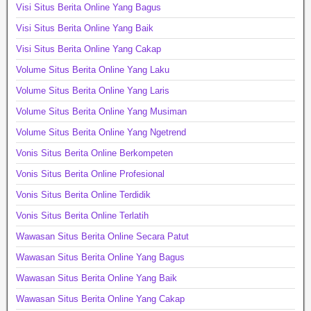
Visi Situs Berita Online Yang Bagus
Visi Situs Berita Online Yang Baik
Visi Situs Berita Online Yang Cakap
Volume Situs Berita Online Yang Laku
Volume Situs Berita Online Yang Laris
Volume Situs Berita Online Yang Musiman
Volume Situs Berita Online Yang Ngetrend
Vonis Situs Berita Online Berkompeten
Vonis Situs Berita Online Profesional
Vonis Situs Berita Online Terdidik
Vonis Situs Berita Online Terlatih
Wawasan Situs Berita Online Secara Patut
Wawasan Situs Berita Online Yang Bagus
Wawasan Situs Berita Online Yang Baik
Wawasan Situs Berita Online Yang Cakap