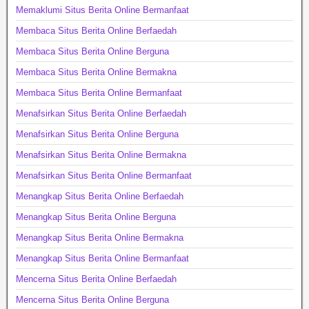
Memaklumi Situs Berita Online Bermanfaat
Membaca Situs Berita Online Berfaedah
Membaca Situs Berita Online Berguna
Membaca Situs Berita Online Bermakna
Membaca Situs Berita Online Bermanfaat
Menafsirkan Situs Berita Online Berfaedah
Menafsirkan Situs Berita Online Berguna
Menafsirkan Situs Berita Online Bermakna
Menafsirkan Situs Berita Online Bermanfaat
Menangkap Situs Berita Online Berfaedah
Menangkap Situs Berita Online Berguna
Menangkap Situs Berita Online Bermakna
Menangkap Situs Berita Online Bermanfaat
Mencerna Situs Berita Online Berfaedah
Mencerna Situs Berita Online Berguna