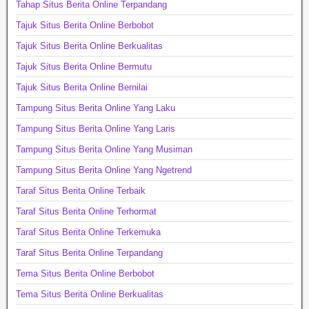
Tahap Situs Berita Online Terpandang
Tajuk Situs Berita Online Berbobot
Tajuk Situs Berita Online Berkualitas
Tajuk Situs Berita Online Bermutu
Tajuk Situs Berita Online Bernilai
Tampung Situs Berita Online Yang Laku
Tampung Situs Berita Online Yang Laris
Tampung Situs Berita Online Yang Musiman
Tampung Situs Berita Online Yang Ngetrend
Taraf Situs Berita Online Terbaik
Taraf Situs Berita Online Terhormat
Taraf Situs Berita Online Terkemuka
Taraf Situs Berita Online Terpandang
Tema Situs Berita Online Berbobot
Tema Situs Berita Online Berkualitas