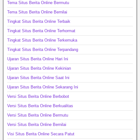
Tema Situs Berita Online Bermutu
Tema Situs Berita Online Bernilai
Tingkat Situs Berita Online Terbaik
Tingkat Situs Berita Online Terhormat
Tingkat Situs Berita Online Terkemuka
Tingkat Situs Berita Online Terpandang
Ujaran Situs Berita Online Hari Ini
Ujaran Situs Berita Online Kekinian
Ujaran Situs Berita Online Saat Ini
Ujaran Situs Berita Online Sekarang Ini
Versi Situs Berita Online Berbobot
Versi Situs Berita Online Berkualitas
Versi Situs Berita Online Bermutu
Versi Situs Berita Online Bernilai
Visi Situs Berita Online Secara Patut