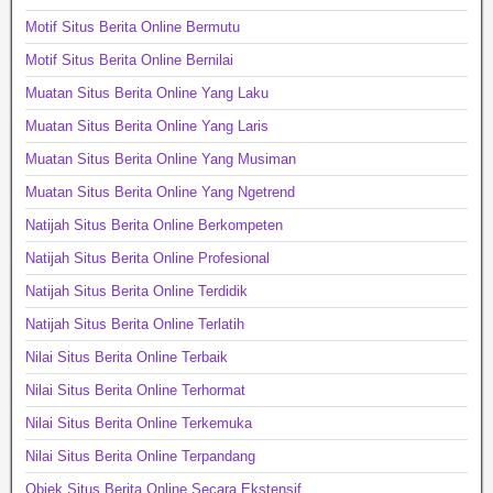
Motif Situs Berita Online Bermutu
Motif Situs Berita Online Bernilai
Muatan Situs Berita Online Yang Laku
Muatan Situs Berita Online Yang Laris
Muatan Situs Berita Online Yang Musiman
Muatan Situs Berita Online Yang Ngetrend
Natijah Situs Berita Online Berkompeten
Natijah Situs Berita Online Profesional
Natijah Situs Berita Online Terdidik
Natijah Situs Berita Online Terlatih
Nilai Situs Berita Online Terbaik
Nilai Situs Berita Online Terhormat
Nilai Situs Berita Online Terkemuka
Nilai Situs Berita Online Terpandang
Objek Situs Berita Online Secara Ekstensif