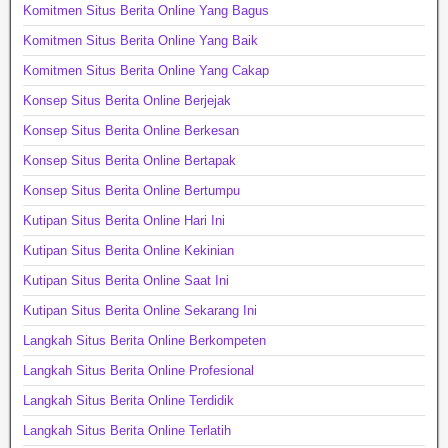
Komitmen Situs Berita Online Yang Bagus
Komitmen Situs Berita Online Yang Baik
Komitmen Situs Berita Online Yang Cakap
Konsep Situs Berita Online Berjejak
Konsep Situs Berita Online Berkesan
Konsep Situs Berita Online Bertapak
Konsep Situs Berita Online Bertumpu
Kutipan Situs Berita Online Hari Ini
Kutipan Situs Berita Online Kekinian
Kutipan Situs Berita Online Saat Ini
Kutipan Situs Berita Online Sekarang Ini
Langkah Situs Berita Online Berkompeten
Langkah Situs Berita Online Profesional
Langkah Situs Berita Online Terdidik
Langkah Situs Berita Online Terlatih