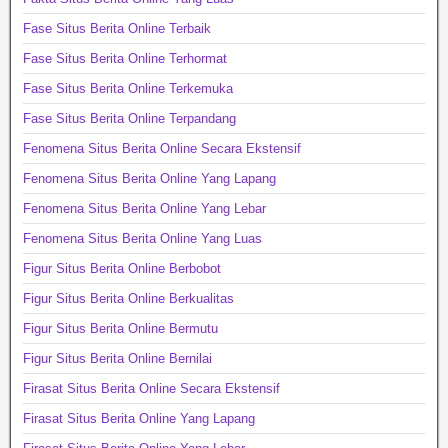
Fase Situs Berita Online Terbaik
Fase Situs Berita Online Terhormat
Fase Situs Berita Online Terkemuka
Fase Situs Berita Online Terpandang
Fenomena Situs Berita Online Secara Ekstensif
Fenomena Situs Berita Online Yang Lapang
Fenomena Situs Berita Online Yang Lebar
Fenomena Situs Berita Online Yang Luas
Figur Situs Berita Online Berbobot
Figur Situs Berita Online Berkualitas
Figur Situs Berita Online Bermutu
Figur Situs Berita Online Bernilai
Firasat Situs Berita Online Secara Ekstensif
Firasat Situs Berita Online Yang Lapang