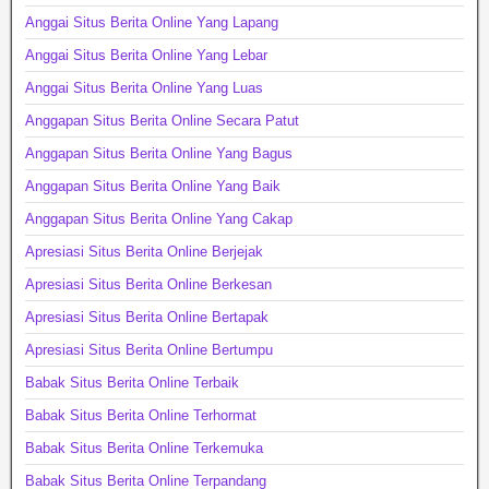
Anggai Situs Berita Online Yang Lapang
Anggai Situs Berita Online Yang Lebar
Anggai Situs Berita Online Yang Luas
Anggapan Situs Berita Online Secara Patut
Anggapan Situs Berita Online Yang Bagus
Anggapan Situs Berita Online Yang Baik
Anggapan Situs Berita Online Yang Cakap
Apresiasi Situs Berita Online Berjejak
Apresiasi Situs Berita Online Berkesan
Apresiasi Situs Berita Online Bertapak
Apresiasi Situs Berita Online Bertumpu
Babak Situs Berita Online Terbaik
Babak Situs Berita Online Terhormat
Babak Situs Berita Online Terkemuka
Babak Situs Berita Online Terpandang