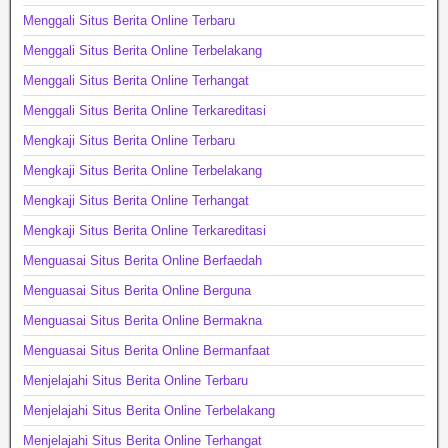
Menggali Situs Berita Online Terbaru
Menggali Situs Berita Online Terbelakang
Menggali Situs Berita Online Terhangat
Menggali Situs Berita Online Terkareditasi
Mengkaji Situs Berita Online Terbaru
Mengkaji Situs Berita Online Terbelakang
Mengkaji Situs Berita Online Terhangat
Mengkaji Situs Berita Online Terkareditasi
Menguasai Situs Berita Online Berfaedah
Menguasai Situs Berita Online Berguna
Menguasai Situs Berita Online Bermakna
Menguasai Situs Berita Online Bermanfaat
Menjelajahi Situs Berita Online Terbaru
Menjelajahi Situs Berita Online Terbelakang
Menjelajahi Situs Berita Online Terhangat