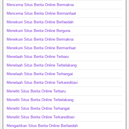
Mencerna Situs Berita Online Bermakna
Mencerna Situs Berita Online Bermanfaat
Menekuni Situs Berita Online Berfaedah
Menekuni Situs Berita Online Berguna
Menekuni Situs Berita Online Bermakna
Menekuni Situs Berita Online Bermanfaat
Menelaah Situs Berita Online Terbaru
Menelaah Situs Berita Online Terbelakang
Menelaah Situs Berita Online Terhangat
Menelaah Situs Berita Online Terkareditasi
Meneliti Situs Berita Online Terbaru
Meneliti Situs Berita Online Terbelakang
Meneliti Situs Berita Online Terhangat
Meneliti Situs Berita Online Terkareditasi
Mengartikan Situs Berita Online Berfaedah