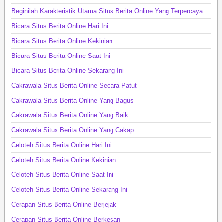
Beginilah Karakteristik Utama Situs Berita Online Yang Terpercaya
Bicara Situs Berita Online Hari Ini
Bicara Situs Berita Online Kekinian
Bicara Situs Berita Online Saat Ini
Bicara Situs Berita Online Sekarang Ini
Cakrawala Situs Berita Online Secara Patut
Cakrawala Situs Berita Online Yang Bagus
Cakrawala Situs Berita Online Yang Baik
Cakrawala Situs Berita Online Yang Cakap
Celoteh Situs Berita Online Hari Ini
Celoteh Situs Berita Online Kekinian
Celoteh Situs Berita Online Saat Ini
Celoteh Situs Berita Online Sekarang Ini
Cerapan Situs Berita Online Berjejak
Cerapan Situs Berita Online Berkesan