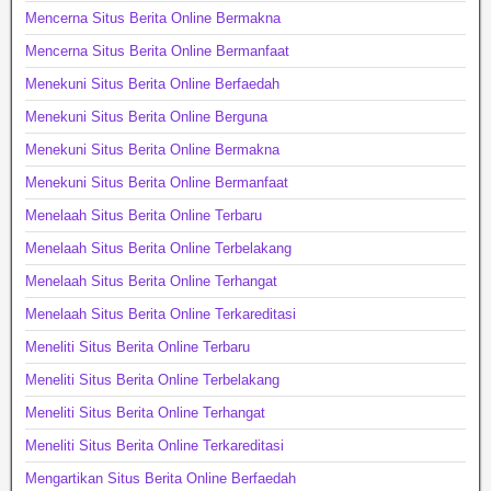
Mencerna Situs Berita Online Bermakna
Mencerna Situs Berita Online Bermanfaat
Menekuni Situs Berita Online Berfaedah
Menekuni Situs Berita Online Berguna
Menekuni Situs Berita Online Bermakna
Menekuni Situs Berita Online Bermanfaat
Menelaah Situs Berita Online Terbaru
Menelaah Situs Berita Online Terbelakang
Menelaah Situs Berita Online Terhangat
Menelaah Situs Berita Online Terkareditasi
Meneliti Situs Berita Online Terbaru
Meneliti Situs Berita Online Terbelakang
Meneliti Situs Berita Online Terhangat
Meneliti Situs Berita Online Terkareditasi
Mengartikan Situs Berita Online Berfaedah