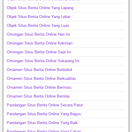
Objek Situs Berita Online Yang Lapang
Objek Situs Berita Online Yang Lebar
Objek Situs Berita Online Yang Luas
Omongan Situs Berita Online Hari Ini
Omongan Situs Berita Online Kekinian
Omongan Situs Berita Online Saat Ini
Omongan Situs Berita Online Sekarang Ini
Ornamen Situs Berita Online Berbobot
Ornamen Situs Berita Online Berkualitas
Ornamen Situs Berita Online Bermutu
Ornamen Situs Berita Online Bernilai
Pandangan Situs Berita Online Secara Patut
Pandangan Situs Berita Online Yang Bagus
Pandangan Situs Berita Online Yang Baik
Pandangan Situs Berita Online Yang Cakap