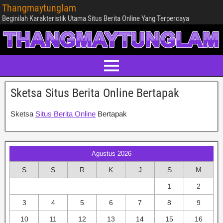
Thangmaytunglam
Beginilah Karakteristik Utama Situs Berita Online Yang Terpercaya
Sketsa Situs Berita Online Bertapak
Sketsa
Situs Berita Online
Bertapak
Agustus 2026
S
S
R
K
J
S
M
1
2
3
4
5
6
7
8
9
10
11
12
13
14
15
16