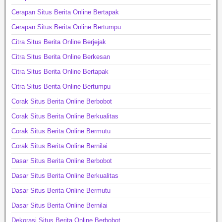
Cerapan Situs Berita Online Bertapak
Cerapan Situs Berita Online Bertumpu
Citra Situs Berita Online Berjejak
Citra Situs Berita Online Berkesan
Citra Situs Berita Online Bertapak
Citra Situs Berita Online Bertumpu
Corak Situs Berita Online Berbobot
Corak Situs Berita Online Berkualitas
Corak Situs Berita Online Bermutu
Corak Situs Berita Online Bernilai
Dasar Situs Berita Online Berbobot
Dasar Situs Berita Online Berkualitas
Dasar Situs Berita Online Bermutu
Dasar Situs Berita Online Bernilai
Dekorasi Situs Berita Online Berbobot