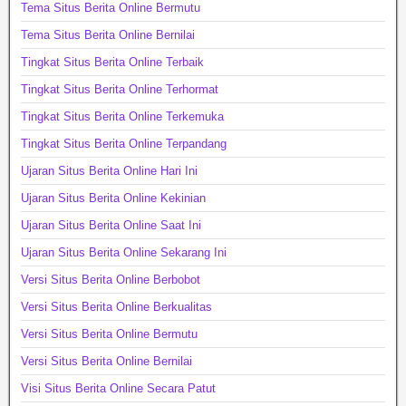
Tema Situs Berita Online Bermutu
Tema Situs Berita Online Bernilai
Tingkat Situs Berita Online Terbaik
Tingkat Situs Berita Online Terhormat
Tingkat Situs Berita Online Terkemuka
Tingkat Situs Berita Online Terpandang
Ujaran Situs Berita Online Hari Ini
Ujaran Situs Berita Online Kekinian
Ujaran Situs Berita Online Saat Ini
Ujaran Situs Berita Online Sekarang Ini
Versi Situs Berita Online Berbobot
Versi Situs Berita Online Berkualitas
Versi Situs Berita Online Bermutu
Versi Situs Berita Online Bernilai
Visi Situs Berita Online Secara Patut