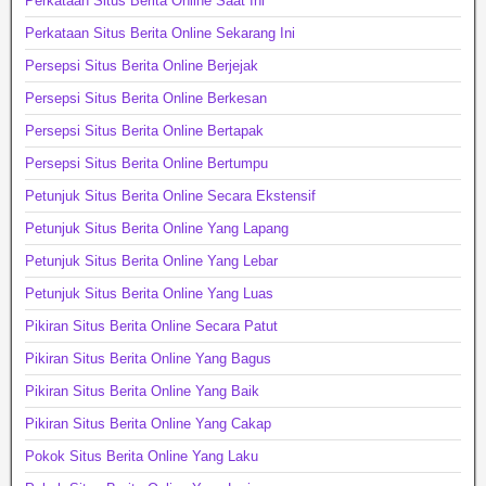
Perkataan Situs Berita Online Saat Ini
Perkataan Situs Berita Online Sekarang Ini
Persepsi Situs Berita Online Berjejak
Persepsi Situs Berita Online Berkesan
Persepsi Situs Berita Online Bertapak
Persepsi Situs Berita Online Bertumpu
Petunjuk Situs Berita Online Secara Ekstensif
Petunjuk Situs Berita Online Yang Lapang
Petunjuk Situs Berita Online Yang Lebar
Petunjuk Situs Berita Online Yang Luas
Pikiran Situs Berita Online Secara Patut
Pikiran Situs Berita Online Yang Bagus
Pikiran Situs Berita Online Yang Baik
Pikiran Situs Berita Online Yang Cakap
Pokok Situs Berita Online Yang Laku