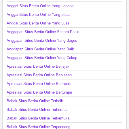
Anggai Situs Berita Online Yang Lapang
Anggai Situs Berita Online Yang Lebar
Anggai Situs Berita Online Yang Luas
Anggapan Situs Berita Online Secara Patut
Anggapan Situs Berita Online Yang Bagus
Anggapan Situs Berita Online Yang Baik
Anggapan Situs Berita Online Yang Cakap
Apresiasi Situs Berita Online Berjejak
Apresiasi Situs Berita Online Berkesan
Apresiasi Situs Berita Online Bertapak
Apresiasi Situs Berita Online Bertumpu
Babak Situs Berita Online Terbaik
Babak Situs Berita Online Terhormat
Babak Situs Berita Online Terkemuka
Babak Situs Berita Online Terpandang