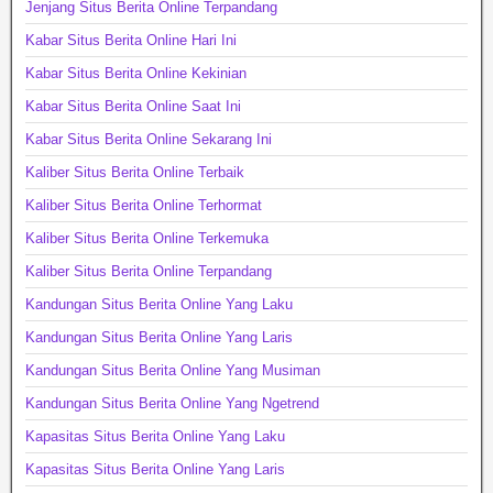
Jenjang Situs Berita Online Terpandang
Kabar Situs Berita Online Hari Ini
Kabar Situs Berita Online Kekinian
Kabar Situs Berita Online Saat Ini
Kabar Situs Berita Online Sekarang Ini
Kaliber Situs Berita Online Terbaik
Kaliber Situs Berita Online Terhormat
Kaliber Situs Berita Online Terkemuka
Kaliber Situs Berita Online Terpandang
Kandungan Situs Berita Online Yang Laku
Kandungan Situs Berita Online Yang Laris
Kandungan Situs Berita Online Yang Musiman
Kandungan Situs Berita Online Yang Ngetrend
Kapasitas Situs Berita Online Yang Laku
Kapasitas Situs Berita Online Yang Laris