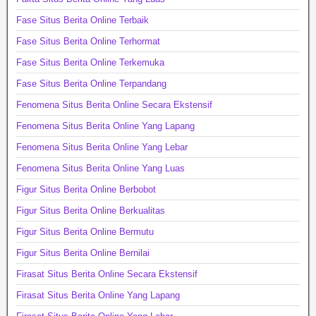
Fase Situs Berita Online Terbaik
Fase Situs Berita Online Terhormat
Fase Situs Berita Online Terkemuka
Fase Situs Berita Online Terpandang
Fenomena Situs Berita Online Secara Ekstensif
Fenomena Situs Berita Online Yang Lapang
Fenomena Situs Berita Online Yang Lebar
Fenomena Situs Berita Online Yang Luas
Figur Situs Berita Online Berbobot
Figur Situs Berita Online Berkualitas
Figur Situs Berita Online Bermutu
Figur Situs Berita Online Bernilai
Firasat Situs Berita Online Secara Ekstensif
Firasat Situs Berita Online Yang Lapang