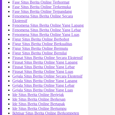
Fase Situs Berita Online Terhormat
Fase Situs Berita Online Terkemuka
Fase Situs Berita Online Terpandang
Fenomena Situs Berita Online Secara
Ekstensif
Fenomena Situs Berita Online Yang Lapang
Fenomena Situs Berita Online Yang Lebar
Fenomena Situs Berita Online Yang Luas
Figur Situs Berita Online Berbobot
Figur Situs Berita Online Berkualitas
Figur Situs Berita Online Bermutu
Figur Situs Berita Online Bernilai
Firasat Situs Berita Online Secara Ekstensif
Firasat Situs Berita Online Yang Lapang
Firasat Situs Berita Online Yang Lebar
Firasat Situs Berita Online Yang Luas
Gejala Situs Berita Online Secara Ekstensif
Gejala Situs Berita Online Yang Lapang
Gejala Situs Berita Online Yang Lebar
Gejala Situs Berita Online Yang Luas
Ide Situs Berita Online Berjejak
Ide Situs Berita Online Berkesan
Ide Situs Berita Online Bertapak
Ide Situs Berita Online Bertumpu
Ikhtisar Situs Berita Online Berkompeten