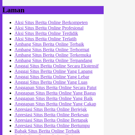
Laman
Aksi Situs Berita Online Berkompeten
Aksi Situs Berita Online Profesional
Aksi Situs Berita Online Terdidik
Aksi Situs Berita Online Terlatih
Ambang Situs Berita Online Terbaik
Ambang Situs Berita Online Terhormat
Ambang Situs Berita Online Terkemuka
Ambang Situs Berita Online Terpandang
Anggai Situs Berita Online Secara Ekstensif
Anggai Situs Berita Online Yang Lapang
Anggai Situs Berita Online Yang Lebar
Anggai Situs Berita Online Yang Luas
Anggapan Situs Berita Online Secara Patut
Anggapan Situs Berita Online Yang Bagus
Anggapan Situs Berita Online Yang Baik
Anggapan Situs Berita Online Yang Cakap
Apresiasi Situs Berita Online Berjejak
Apresiasi Situs Berita Online Berkesan
Apresiasi Situs Berita Online Bertapak
Apresiasi Situs Berita Online Bertumpu
Babak Situs Berita Online Terbaik