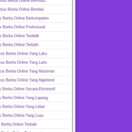
itus Berita Online Bermutu
tus Berita Online Bernilai
us Berita Online Berkompeten
s Berita Online Profesional
s Berita Online Terdidik
s Berita Online Terlatih
tus Berita Online Yang Laku
tus Berita Online Yang Laris
tus Berita Online Yang Musiman
tus Berita Online Yang Ngetrend
s Berita Online Secara Ekstensif
s Berita Online Yang Lapang
s Berita Online Yang Lebar
s Berita Online Yang Luas
 Berita Online Terbaik