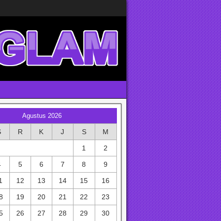
Agustus 2026
S
R
K
J
S
M
1
2
4
5
6
7
8
9
1
12
13
14
15
16
8
19
20
21
22
23
5
26
27
28
29
30