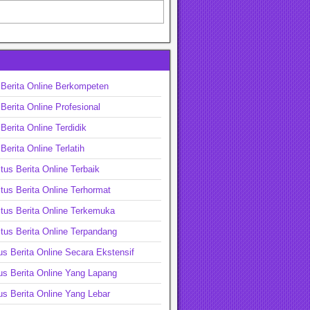
 Berita Online Berkompeten
 Berita Online Profesional
Berita Online Terdidik
Berita Online Terlatih
us Berita Online Terbaik
us Berita Online Terhormat
tus Berita Online Terkemuka
us Berita Online Terpandang
us Berita Online Secara Ekstensif
us Berita Online Yang Lapang
us Berita Online Yang Lebar