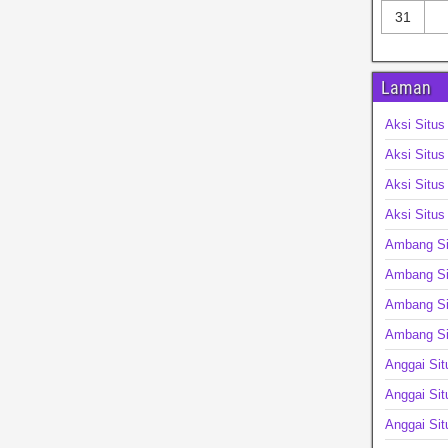
31
Laman
Aksi Situs
Aksi Situs
Aksi Situs 
Aksi Situs 
Ambang Sit
Ambang Sit
Ambang Si
Ambang Sit
Anggai Sit
Anggai Sit
Anggai Sit