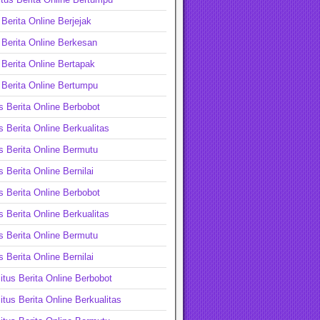
 Berita Online Berjejak
s Berita Online Berkesan
 Berita Online Bertapak
s Berita Online Bertumpu
s Berita Online Berbobot
s Berita Online Berkualitas
s Berita Online Bermutu
 Berita Online Bernilai
s Berita Online Berbobot
s Berita Online Berkualitas
s Berita Online Bermutu
 Berita Online Bernilai
itus Berita Online Berbobot
itus Berita Online Berkualitas