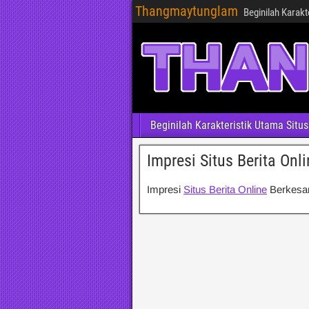
Thangmaytunglam
Beginilah Karakt
Beginilah Karakteristik Utama Situ
Impresi Situs Berita Onl
Impresi
Situs Berita Online
Berkesa