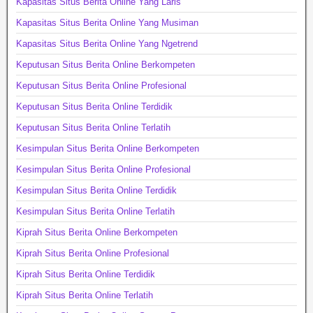
Kapasitas Situs Berita Online Yang Laris
Kapasitas Situs Berita Online Yang Musiman
Kapasitas Situs Berita Online Yang Ngetrend
Keputusan Situs Berita Online Berkompeten
Keputusan Situs Berita Online Profesional
Keputusan Situs Berita Online Terdidik
Keputusan Situs Berita Online Terlatih
Kesimpulan Situs Berita Online Berkompeten
Kesimpulan Situs Berita Online Profesional
Kesimpulan Situs Berita Online Terdidik
Kesimpulan Situs Berita Online Terlatih
Kiprah Situs Berita Online Berkompeten
Kiprah Situs Berita Online Profesional
Kiprah Situs Berita Online Terdidik
Kiprah Situs Berita Online Terlatih