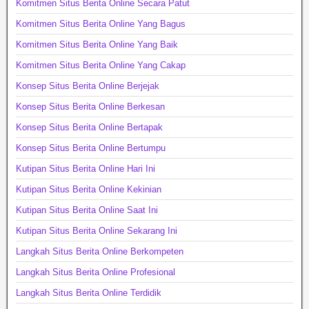
Komitmen Situs Berita Online Secara Patut
Komitmen Situs Berita Online Yang Bagus
Komitmen Situs Berita Online Yang Baik
Komitmen Situs Berita Online Yang Cakap
Konsep Situs Berita Online Berjejak
Konsep Situs Berita Online Berkesan
Konsep Situs Berita Online Bertapak
Konsep Situs Berita Online Bertumpu
Kutipan Situs Berita Online Hari Ini
Kutipan Situs Berita Online Kekinian
Kutipan Situs Berita Online Saat Ini
Kutipan Situs Berita Online Sekarang Ini
Langkah Situs Berita Online Berkompeten
Langkah Situs Berita Online Profesional
Langkah Situs Berita Online Terdidik