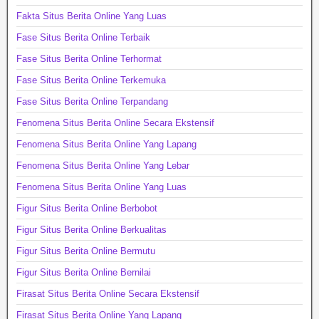
Fakta Situs Berita Online Yang Luas
Fase Situs Berita Online Terbaik
Fase Situs Berita Online Terhormat
Fase Situs Berita Online Terkemuka
Fase Situs Berita Online Terpandang
Fenomena Situs Berita Online Secara Ekstensif
Fenomena Situs Berita Online Yang Lapang
Fenomena Situs Berita Online Yang Lebar
Fenomena Situs Berita Online Yang Luas
Figur Situs Berita Online Berbobot
Figur Situs Berita Online Berkualitas
Figur Situs Berita Online Bermutu
Figur Situs Berita Online Bernilai
Firasat Situs Berita Online Secara Ekstensif
Firasat Situs Berita Online Yang Lapang