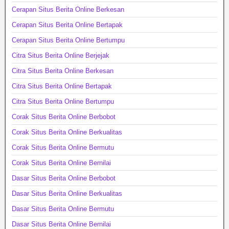
Cerapan Situs Berita Online Berkesan
Cerapan Situs Berita Online Bertapak
Cerapan Situs Berita Online Bertumpu
Citra Situs Berita Online Berjejak
Citra Situs Berita Online Berkesan
Citra Situs Berita Online Bertapak
Citra Situs Berita Online Bertumpu
Corak Situs Berita Online Berbobot
Corak Situs Berita Online Berkualitas
Corak Situs Berita Online Bermutu
Corak Situs Berita Online Bernilai
Dasar Situs Berita Online Berbobot
Dasar Situs Berita Online Berkualitas
Dasar Situs Berita Online Bermutu
Dasar Situs Berita Online Bernilai