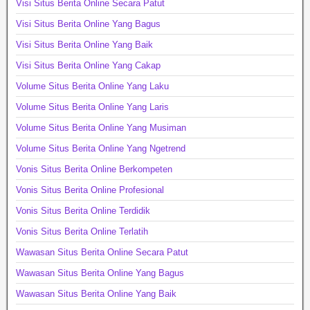
Visi Situs Berita Online Secara Patut
Visi Situs Berita Online Yang Bagus
Visi Situs Berita Online Yang Baik
Visi Situs Berita Online Yang Cakap
Volume Situs Berita Online Yang Laku
Volume Situs Berita Online Yang Laris
Volume Situs Berita Online Yang Musiman
Volume Situs Berita Online Yang Ngetrend
Vonis Situs Berita Online Berkompeten
Vonis Situs Berita Online Profesional
Vonis Situs Berita Online Terdidik
Vonis Situs Berita Online Terlatih
Wawasan Situs Berita Online Secara Patut
Wawasan Situs Berita Online Yang Bagus
Wawasan Situs Berita Online Yang Baik