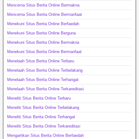
Mencerna Situs Berita Online Bermakna
Mencerna Situs Berita Online Bermanfaat
Menekuni Situs Berita Online Berfaedah
Menekuni Situs Berita Online Berguna
Menekuni Situs Berita Online Bermakna
Menekuni Situs Berita Online Bermanfaat
Menelaah Situs Berita Online Terbaru
Menelaah Situs Berita Online Terbelakang
Menelaah Situs Berita Online Terhangat
Menelaah Situs Berita Online Terkareditasi
Meneliti Situs Berita Online Terbaru
Meneliti Situs Berita Online Terbelakang
Meneliti Situs Berita Online Terhangat
Meneliti Situs Berita Online Terkareditasi
Mengartikan Situs Berita Online Berfaedah