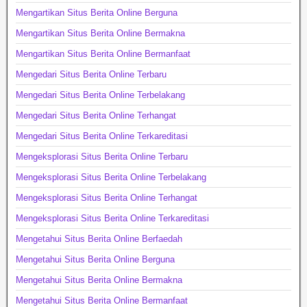
Mengartikan Situs Berita Online Berguna
Mengartikan Situs Berita Online Bermakna
Mengartikan Situs Berita Online Bermanfaat
Mengedari Situs Berita Online Terbaru
Mengedari Situs Berita Online Terbelakang
Mengedari Situs Berita Online Terhangat
Mengedari Situs Berita Online Terkareditasi
Mengeksplorasi Situs Berita Online Terbaru
Mengeksplorasi Situs Berita Online Terbelakang
Mengeksplorasi Situs Berita Online Terhangat
Mengeksplorasi Situs Berita Online Terkareditasi
Mengetahui Situs Berita Online Berfaedah
Mengetahui Situs Berita Online Berguna
Mengetahui Situs Berita Online Bermakna
Mengetahui Situs Berita Online Bermanfaat