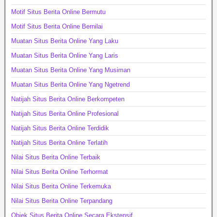
Motif Situs Berita Online Bermutu
Motif Situs Berita Online Bernilai
Muatan Situs Berita Online Yang Laku
Muatan Situs Berita Online Yang Laris
Muatan Situs Berita Online Yang Musiman
Muatan Situs Berita Online Yang Ngetrend
Natijah Situs Berita Online Berkompeten
Natijah Situs Berita Online Profesional
Natijah Situs Berita Online Terdidik
Natijah Situs Berita Online Terlatih
Nilai Situs Berita Online Terbaik
Nilai Situs Berita Online Terhormat
Nilai Situs Berita Online Terkemuka
Nilai Situs Berita Online Terpandang
Objek Situs Berita Online Secara Ekstensif