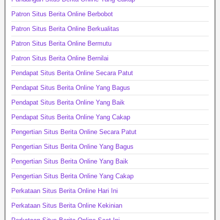
Patron Situs Berita Online Berbobot
Patron Situs Berita Online Berkualitas
Patron Situs Berita Online Bermutu
Patron Situs Berita Online Bernilai
Pendapat Situs Berita Online Secara Patut
Pendapat Situs Berita Online Yang Bagus
Pendapat Situs Berita Online Yang Baik
Pendapat Situs Berita Online Yang Cakap
Pengertian Situs Berita Online Secara Patut
Pengertian Situs Berita Online Yang Bagus
Pengertian Situs Berita Online Yang Baik
Pengertian Situs Berita Online Yang Cakap
Perkataan Situs Berita Online Hari Ini
Perkataan Situs Berita Online Kekinian