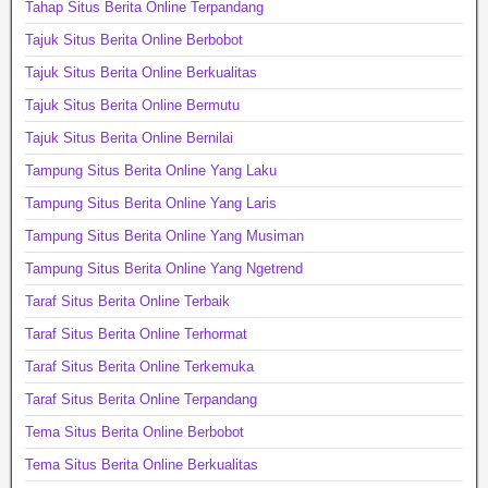
Tahap Situs Berita Online Terpandang
Tajuk Situs Berita Online Berbobot
Tajuk Situs Berita Online Berkualitas
Tajuk Situs Berita Online Bermutu
Tajuk Situs Berita Online Bernilai
Tampung Situs Berita Online Yang Laku
Tampung Situs Berita Online Yang Laris
Tampung Situs Berita Online Yang Musiman
Tampung Situs Berita Online Yang Ngetrend
Taraf Situs Berita Online Terbaik
Taraf Situs Berita Online Terhormat
Taraf Situs Berita Online Terkemuka
Taraf Situs Berita Online Terpandang
Tema Situs Berita Online Berbobot
Tema Situs Berita Online Berkualitas