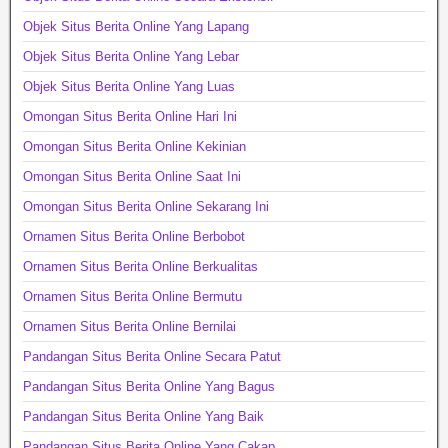
Objek Situs Berita Online Yang Lapang
Objek Situs Berita Online Yang Lebar
Objek Situs Berita Online Yang Luas
Omongan Situs Berita Online Hari Ini
Omongan Situs Berita Online Kekinian
Omongan Situs Berita Online Saat Ini
Omongan Situs Berita Online Sekarang Ini
Ornamen Situs Berita Online Berbobot
Ornamen Situs Berita Online Berkualitas
Ornamen Situs Berita Online Bermutu
Ornamen Situs Berita Online Bernilai
Pandangan Situs Berita Online Secara Patut
Pandangan Situs Berita Online Yang Bagus
Pandangan Situs Berita Online Yang Baik
Pandangan Situs Berita Online Yang Cakap