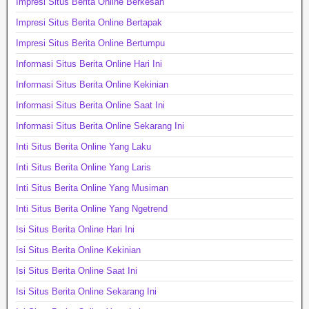
Impresi Situs Berita Online Berkesan
Impresi Situs Berita Online Bertapak
Impresi Situs Berita Online Bertumpu
Informasi Situs Berita Online Hari Ini
Informasi Situs Berita Online Kekinian
Informasi Situs Berita Online Saat Ini
Informasi Situs Berita Online Sekarang Ini
Inti Situs Berita Online Yang Laku
Inti Situs Berita Online Yang Laris
Inti Situs Berita Online Yang Musiman
Inti Situs Berita Online Yang Ngetrend
Isi Situs Berita Online Hari Ini
Isi Situs Berita Online Kekinian
Isi Situs Berita Online Saat Ini
Isi Situs Berita Online Sekarang Ini