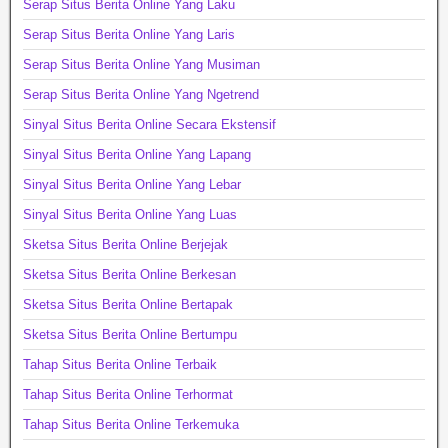
Serap Situs Berita Online Yang Laku
Serap Situs Berita Online Yang Laris
Serap Situs Berita Online Yang Musiman
Serap Situs Berita Online Yang Ngetrend
Sinyal Situs Berita Online Secara Ekstensif
Sinyal Situs Berita Online Yang Lapang
Sinyal Situs Berita Online Yang Lebar
Sinyal Situs Berita Online Yang Luas
Sketsa Situs Berita Online Berjejak
Sketsa Situs Berita Online Berkesan
Sketsa Situs Berita Online Bertapak
Sketsa Situs Berita Online Bertumpu
Tahap Situs Berita Online Terbaik
Tahap Situs Berita Online Terhormat
Tahap Situs Berita Online Terkemuka