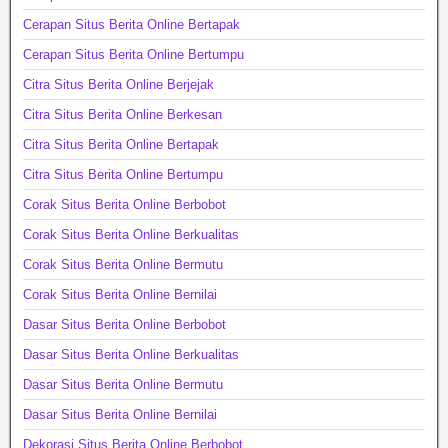
Cerapan Situs Berita Online Bertapak
Cerapan Situs Berita Online Bertumpu
Citra Situs Berita Online Berjejak
Citra Situs Berita Online Berkesan
Citra Situs Berita Online Bertapak
Citra Situs Berita Online Bertumpu
Corak Situs Berita Online Berbobot
Corak Situs Berita Online Berkualitas
Corak Situs Berita Online Bermutu
Corak Situs Berita Online Bernilai
Dasar Situs Berita Online Berbobot
Dasar Situs Berita Online Berkualitas
Dasar Situs Berita Online Bermutu
Dasar Situs Berita Online Bernilai
Dekorasi Situs Berita Online Berbobot