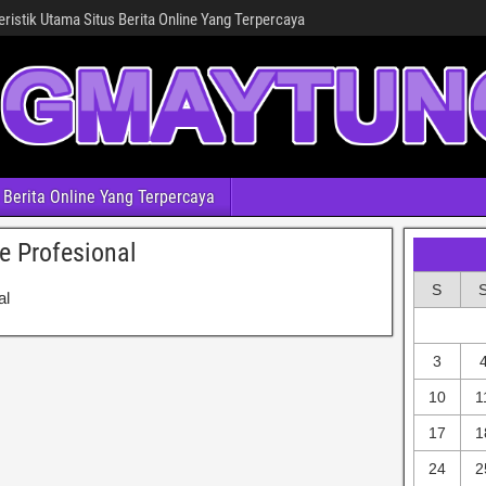
eristik Utama Situs Berita Online Yang Terpercaya
s Berita Online Yang Terpercaya
ne Profesional
S
al
3
10
1
17
1
24
2