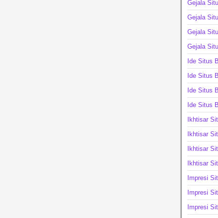
Gejala Sit
Gejala Sit
Gejala Sit
Gejala Sit
Ide Situs B
Ide Situs 
Ide Situs 
Ide Situs 
Ikhtisar S
Ikhtisar Si
Ikhtisar Si
Ikhtisar Si
Impresi Sit
Impresi Si
Impresi Si