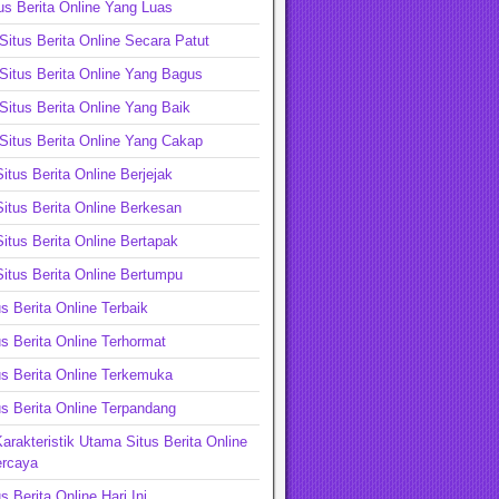
us Berita Online Yang Luas
itus Berita Online Secara Patut
itus Berita Online Yang Bagus
itus Berita Online Yang Baik
itus Berita Online Yang Cakap
itus Berita Online Berjejak
Situs Berita Online Berkesan
Situs Berita Online Bertapak
Situs Berita Online Bertumpu
s Berita Online Terbaik
s Berita Online Terhormat
s Berita Online Terkemuka
s Berita Online Terpandang
Karakteristik Utama Situs Berita Online
ercaya
s Berita Online Hari Ini