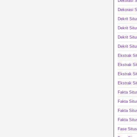
Dekorasi S
Dekorasi Si
Dekrit Sit
Dekrit Situ
Dekrit Situ
Dekrit Situ
Ekstrak Si
Ekstrak Si
Ekstrak Si
Ekstrak Si
Fakta Situ
Fakta Situ
Fakta Situ
Fakta Situ
Fase Situs