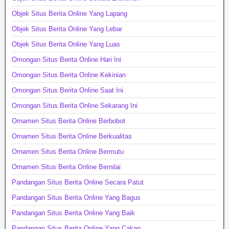
Objek Situs Berita Online Yang Lapang
Objek Situs Berita Online Yang Lebar
Objek Situs Berita Online Yang Luas
Omongan Situs Berita Online Hari Ini
Omongan Situs Berita Online Kekinian
Omongan Situs Berita Online Saat Ini
Omongan Situs Berita Online Sekarang Ini
Ornamen Situs Berita Online Berbobot
Ornamen Situs Berita Online Berkualitas
Ornamen Situs Berita Online Bermutu
Ornamen Situs Berita Online Bernilai
Pandangan Situs Berita Online Secara Patut
Pandangan Situs Berita Online Yang Bagus
Pandangan Situs Berita Online Yang Baik
Pandangan Situs Berita Online Yang Cakap