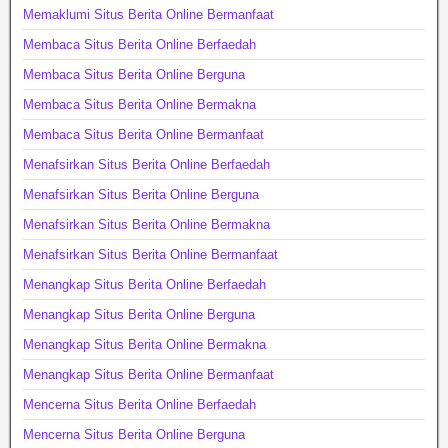
Memaklumi Situs Berita Online Bermanfaat
Membaca Situs Berita Online Berfaedah
Membaca Situs Berita Online Berguna
Membaca Situs Berita Online Bermakna
Membaca Situs Berita Online Bermanfaat
Menafsirkan Situs Berita Online Berfaedah
Menafsirkan Situs Berita Online Berguna
Menafsirkan Situs Berita Online Bermakna
Menafsirkan Situs Berita Online Bermanfaat
Menangkap Situs Berita Online Berfaedah
Menangkap Situs Berita Online Berguna
Menangkap Situs Berita Online Bermakna
Menangkap Situs Berita Online Bermanfaat
Mencerna Situs Berita Online Berfaedah
Mencerna Situs Berita Online Berguna