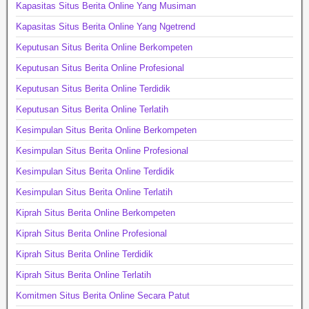
Kapasitas Situs Berita Online Yang Musiman
Kapasitas Situs Berita Online Yang Ngetrend
Keputusan Situs Berita Online Berkompeten
Keputusan Situs Berita Online Profesional
Keputusan Situs Berita Online Terdidik
Keputusan Situs Berita Online Terlatih
Kesimpulan Situs Berita Online Berkompeten
Kesimpulan Situs Berita Online Profesional
Kesimpulan Situs Berita Online Terdidik
Kesimpulan Situs Berita Online Terlatih
Kiprah Situs Berita Online Berkompeten
Kiprah Situs Berita Online Profesional
Kiprah Situs Berita Online Terdidik
Kiprah Situs Berita Online Terlatih
Komitmen Situs Berita Online Secara Patut