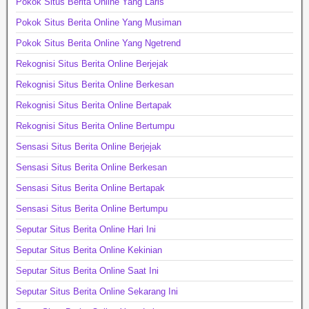
Pokok Situs Berita Online Yang Laris
Pokok Situs Berita Online Yang Musiman
Pokok Situs Berita Online Yang Ngetrend
Rekognisi Situs Berita Online Berjejak
Rekognisi Situs Berita Online Berkesan
Rekognisi Situs Berita Online Bertapak
Rekognisi Situs Berita Online Bertumpu
Sensasi Situs Berita Online Berjejak
Sensasi Situs Berita Online Berkesan
Sensasi Situs Berita Online Bertapak
Sensasi Situs Berita Online Bertumpu
Seputar Situs Berita Online Hari Ini
Seputar Situs Berita Online Kekinian
Seputar Situs Berita Online Saat Ini
Seputar Situs Berita Online Sekarang Ini