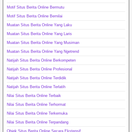
Motif Situs Berita Online Bermutu
Motif Situs Berita Online Bernilai
Muatan Situs Berita Online Yang Laku
Muatan Situs Berita Online Yang Laris
Muatan Situs Berita Online Yang Musiman
Muatan Situs Berita Online Yang Ngetrend
Natijah Situs Berita Online Berkompeten
Natijah Situs Berita Online Profesional
Natijah Situs Berita Online Terdidik
Natijah Situs Berita Online Terlatih
Nilai Situs Berita Online Terbaik
Nilai Situs Berita Online Terhormat
Nilai Situs Berita Online Terkemuka
Nilai Situs Berita Online Terpandang
Objek Situs Berita Online Secara Ekstensif