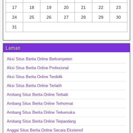
17
18
19
20
21
22
23
24
25
26
27
28
29
30
31
Laman
Aksi Situs Berita Online Berkompeten
Aksi Situs Berita Online Profesional
Aksi Situs Berita Online Terdidik
Aksi Situs Berita Online Terlatih
Ambang Situs Berita Online Terbaik
Ambang Situs Berita Online Terhormat
Ambang Situs Berita Online Terkemuka
Ambang Situs Berita Online Terpandang
Anggai Situs Berita Online Secara Ekstensif