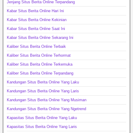
Jenjang Situs Berita Online Terpandang
Kabar Situs Berita Online Hari Ini
Kabar Situs Berita Online Kekinian
Kabar Situs Berita Online Saat Ini
Kabar Situs Berita Online Sekarang Ini
Kaliber Situs Berita Online Terbaik
Kaliber Situs Berita Online Terhormat
Kaliber Situs Berita Online Terkemuka
Kaliber Situs Berita Online Terpandang
Kandungan Situs Berita Online Yang Laku
Kandungan Situs Berita Online Yang Laris
Kandungan Situs Berita Online Yang Musiman
Kandungan Situs Berita Online Yang Ngetrend
Kapasitas Situs Berita Online Yang Laku
Kapasitas Situs Berita Online Yang Laris