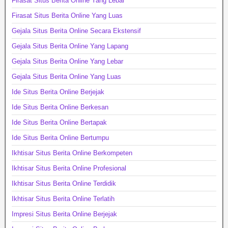
Firasat Situs Berita Online Yang Lebar
Firasat Situs Berita Online Yang Luas
Gejala Situs Berita Online Secara Ekstensif
Gejala Situs Berita Online Yang Lapang
Gejala Situs Berita Online Yang Lebar
Gejala Situs Berita Online Yang Luas
Ide Situs Berita Online Berjejak
Ide Situs Berita Online Berkesan
Ide Situs Berita Online Bertapak
Ide Situs Berita Online Bertumpu
Ikhtisar Situs Berita Online Berkompeten
Ikhtisar Situs Berita Online Profesional
Ikhtisar Situs Berita Online Terdidik
Ikhtisar Situs Berita Online Terlatih
Impresi Situs Berita Online Berjejak