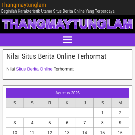
Thangmaytunglam
Beginilah Karakteristik Utama Situs Berita Online Yang Terpercaya
Nilai Situs Berita Online Terhormat
Nilai
Situs Berita Online
Terhormat
Agustus 2026
S
S
R
K
J
S
M
1
2
3
4
5
6
7
8
9
10
11
12
13
14
15
16