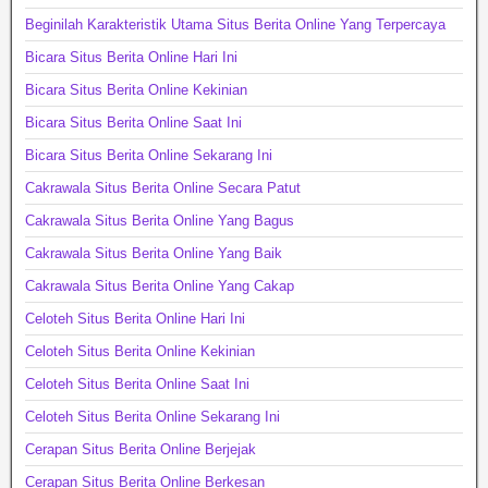
Beginilah Karakteristik Utama Situs Berita Online Yang Terpercaya
Bicara Situs Berita Online Hari Ini
Bicara Situs Berita Online Kekinian
Bicara Situs Berita Online Saat Ini
Bicara Situs Berita Online Sekarang Ini
Cakrawala Situs Berita Online Secara Patut
Cakrawala Situs Berita Online Yang Bagus
Cakrawala Situs Berita Online Yang Baik
Cakrawala Situs Berita Online Yang Cakap
Celoteh Situs Berita Online Hari Ini
Celoteh Situs Berita Online Kekinian
Celoteh Situs Berita Online Saat Ini
Celoteh Situs Berita Online Sekarang Ini
Cerapan Situs Berita Online Berjejak
Cerapan Situs Berita Online Berkesan