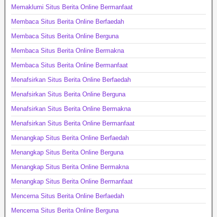
Memaklumi Situs Berita Online Bermanfaat
Membaca Situs Berita Online Berfaedah
Membaca Situs Berita Online Berguna
Membaca Situs Berita Online Bermakna
Membaca Situs Berita Online Bermanfaat
Menafsirkan Situs Berita Online Berfaedah
Menafsirkan Situs Berita Online Berguna
Menafsirkan Situs Berita Online Bermakna
Menafsirkan Situs Berita Online Bermanfaat
Menangkap Situs Berita Online Berfaedah
Menangkap Situs Berita Online Berguna
Menangkap Situs Berita Online Bermakna
Menangkap Situs Berita Online Bermanfaat
Mencerna Situs Berita Online Berfaedah
Mencerna Situs Berita Online Berguna