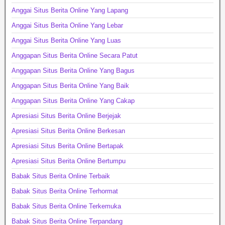
Anggai Situs Berita Online Yang Lapang
Anggai Situs Berita Online Yang Lebar
Anggai Situs Berita Online Yang Luas
Anggapan Situs Berita Online Secara Patut
Anggapan Situs Berita Online Yang Bagus
Anggapan Situs Berita Online Yang Baik
Anggapan Situs Berita Online Yang Cakap
Apresiasi Situs Berita Online Berjejak
Apresiasi Situs Berita Online Berkesan
Apresiasi Situs Berita Online Bertapak
Apresiasi Situs Berita Online Bertumpu
Babak Situs Berita Online Terbaik
Babak Situs Berita Online Terhormat
Babak Situs Berita Online Terkemuka
Babak Situs Berita Online Terpandang