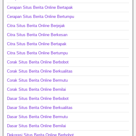
Cerapan Situs Berita Online Bertapak
Cerapan Situs Berita Online Bertumpu
Citra Situs Berita Online Berjejak
Citra Situs Berita Online Berkesan
Citra Situs Berita Online Bertapak
Citra Situs Berita Online Bertumpu
Corak Situs Berita Online Berbobot
Corak Situs Berita Online Berkualitas
Corak Situs Berita Online Bermutu
Corak Situs Berita Online Bernilai
Dasar Situs Berita Online Berbobot
Dasar Situs Berita Online Berkualitas
Dasar Situs Berita Online Bermutu
Dasar Situs Berita Online Bernilai
Dekorasi Situs Berita Online Berbobot