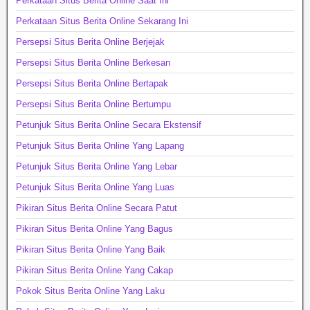
Perkataan Situs Berita Online Saat Ini
Perkataan Situs Berita Online Sekarang Ini
Persepsi Situs Berita Online Berjejak
Persepsi Situs Berita Online Berkesan
Persepsi Situs Berita Online Bertapak
Persepsi Situs Berita Online Bertumpu
Petunjuk Situs Berita Online Secara Ekstensif
Petunjuk Situs Berita Online Yang Lapang
Petunjuk Situs Berita Online Yang Lebar
Petunjuk Situs Berita Online Yang Luas
Pikiran Situs Berita Online Secara Patut
Pikiran Situs Berita Online Yang Bagus
Pikiran Situs Berita Online Yang Baik
Pikiran Situs Berita Online Yang Cakap
Pokok Situs Berita Online Yang Laku