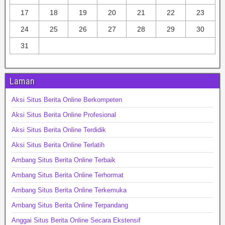
17
18
19
20
21
22
23
24
25
26
27
28
29
30
31
Laman
Aksi Situs Berita Online Berkompeten
Aksi Situs Berita Online Profesional
Aksi Situs Berita Online Terdidik
Aksi Situs Berita Online Terlatih
Ambang Situs Berita Online Terbaik
Ambang Situs Berita Online Terhormat
Ambang Situs Berita Online Terkemuka
Ambang Situs Berita Online Terpandang
Anggai Situs Berita Online Secara Ekstensif