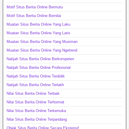
Motif Situs Berita Online Bermutu
Motif Situs Berita Online Bernilai
Muatan Situs Berita Online Yang Laku
Muatan Situs Berita Online Yang Laris
Muatan Situs Berita Online Yang Musiman
Muatan Situs Berita Online Yang Ngetrend
Natijah Situs Berita Online Berkompeten
Natijah Situs Berita Online Profesional
Natijah Situs Berita Online Terdidik
Natijah Situs Berita Online Terlatih
Nilai Situs Berita Online Terbaik
Nilai Situs Berita Online Terhormat
Nilai Situs Berita Online Terkemuka
Nilai Situs Berita Online Terpandang
Objek Situs Berita Online Secara Ekstensif