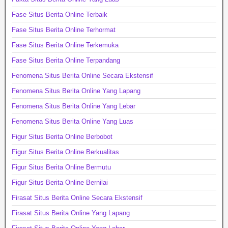
Fase Situs Berita Online Terbaik
Fase Situs Berita Online Terhormat
Fase Situs Berita Online Terkemuka
Fase Situs Berita Online Terpandang
Fenomena Situs Berita Online Secara Ekstensif
Fenomena Situs Berita Online Yang Lapang
Fenomena Situs Berita Online Yang Lebar
Fenomena Situs Berita Online Yang Luas
Figur Situs Berita Online Berbobot
Figur Situs Berita Online Berkualitas
Figur Situs Berita Online Bermutu
Figur Situs Berita Online Bernilai
Firasat Situs Berita Online Secara Ekstensif
Firasat Situs Berita Online Yang Lapang