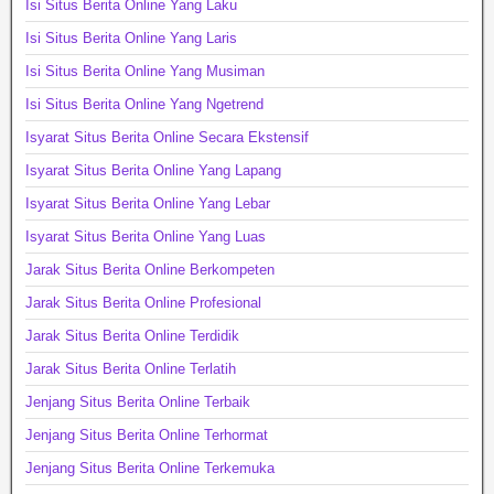
Isi Situs Berita Online Yang Laku
Isi Situs Berita Online Yang Laris
Isi Situs Berita Online Yang Musiman
Isi Situs Berita Online Yang Ngetrend
Isyarat Situs Berita Online Secara Ekstensif
Isyarat Situs Berita Online Yang Lapang
Isyarat Situs Berita Online Yang Lebar
Isyarat Situs Berita Online Yang Luas
Jarak Situs Berita Online Berkompeten
Jarak Situs Berita Online Profesional
Jarak Situs Berita Online Terdidik
Jarak Situs Berita Online Terlatih
Jenjang Situs Berita Online Terbaik
Jenjang Situs Berita Online Terhormat
Jenjang Situs Berita Online Terkemuka