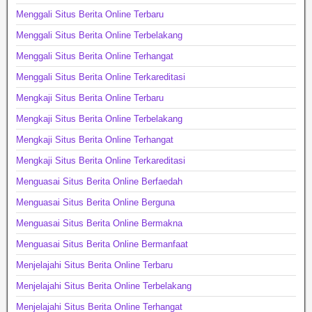
Menggali Situs Berita Online Terbaru
Menggali Situs Berita Online Terbelakang
Menggali Situs Berita Online Terhangat
Menggali Situs Berita Online Terkareditasi
Mengkaji Situs Berita Online Terbaru
Mengkaji Situs Berita Online Terbelakang
Mengkaji Situs Berita Online Terhangat
Mengkaji Situs Berita Online Terkareditasi
Menguasai Situs Berita Online Berfaedah
Menguasai Situs Berita Online Berguna
Menguasai Situs Berita Online Bermakna
Menguasai Situs Berita Online Bermanfaat
Menjelajahi Situs Berita Online Terbaru
Menjelajahi Situs Berita Online Terbelakang
Menjelajahi Situs Berita Online Terhangat