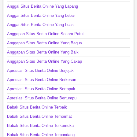
Anggai Situs Berita Online Yang Lapang
Anggai Situs Berita Online Yang Lebar
Anggai Situs Berita Online Yang Luas
Anggapan Situs Berita Online Secara Patut
Anggapan Situs Berita Online Yang Bagus
Anggapan Situs Berita Online Yang Baik
Anggapan Situs Berita Online Yang Cakap
Apresiasi Situs Berita Online Berjejak
Apresiasi Situs Berita Online Berkesan
Apresiasi Situs Berita Online Bertapak
Apresiasi Situs Berita Online Bertumpu
Babak Situs Berita Online Terbaik
Babak Situs Berita Online Terhormat
Babak Situs Berita Online Terkemuka
Babak Situs Berita Online Terpandang