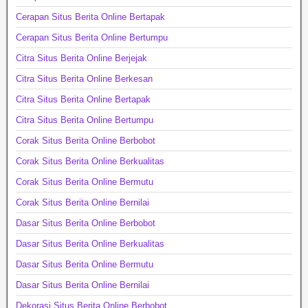
Cerapan Situs Berita Online Bertapak
Cerapan Situs Berita Online Bertumpu
Citra Situs Berita Online Berjejak
Citra Situs Berita Online Berkesan
Citra Situs Berita Online Bertapak
Citra Situs Berita Online Bertumpu
Corak Situs Berita Online Berbobot
Corak Situs Berita Online Berkualitas
Corak Situs Berita Online Bermutu
Corak Situs Berita Online Bernilai
Dasar Situs Berita Online Berbobot
Dasar Situs Berita Online Berkualitas
Dasar Situs Berita Online Bermutu
Dasar Situs Berita Online Bernilai
Dekorasi Situs Berita Online Berbobot