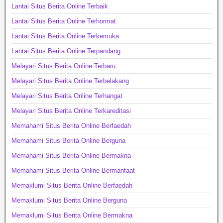
Lantai Situs Berita Online Terbaik
Lantai Situs Berita Online Terhormat
Lantai Situs Berita Online Terkemuka
Lantai Situs Berita Online Terpandang
Melayari Situs Berita Online Terbaru
Melayari Situs Berita Online Terbelakang
Melayari Situs Berita Online Terhangat
Melayari Situs Berita Online Terkareditasi
Memahami Situs Berita Online Berfaedah
Memahami Situs Berita Online Berguna
Memahami Situs Berita Online Bermakna
Memahami Situs Berita Online Bermanfaat
Memaklumi Situs Berita Online Berfaedah
Memaklumi Situs Berita Online Berguna
Memaklumi Situs Berita Online Bermakna