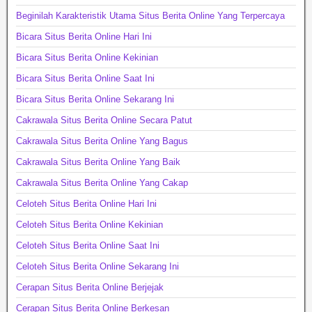
Beginilah Karakteristik Utama Situs Berita Online Yang Terpercaya
Bicara Situs Berita Online Hari Ini
Bicara Situs Berita Online Kekinian
Bicara Situs Berita Online Saat Ini
Bicara Situs Berita Online Sekarang Ini
Cakrawala Situs Berita Online Secara Patut
Cakrawala Situs Berita Online Yang Bagus
Cakrawala Situs Berita Online Yang Baik
Cakrawala Situs Berita Online Yang Cakap
Celoteh Situs Berita Online Hari Ini
Celoteh Situs Berita Online Kekinian
Celoteh Situs Berita Online Saat Ini
Celoteh Situs Berita Online Sekarang Ini
Cerapan Situs Berita Online Berjejak
Cerapan Situs Berita Online Berkesan