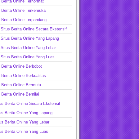
 Berita Online Terhormat
 Berita Online Terkemuka
 Berita Online Terpandang
itus Berita Online Secara Ekstensif
itus Berita Online Yang Lapang
itus Berita Online Yang Lebar
itus Berita Online Yang Luas
s Berita Online Berbobot
 Berita Online Berkualitas
s Berita Online Bermutu
 Berita Online Bernilai
tus Berita Online Secara Ekstensif
tus Berita Online Yang Lapang
tus Berita Online Yang Lebar
tus Berita Online Yang Luas