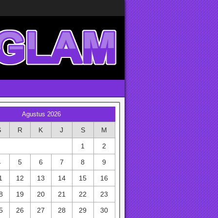
Agustus 2026
S
R
K
J
S
M
1
2
4
5
6
7
8
9
1
12
13
14
15
16
8
19
20
21
22
23
5
26
27
28
29
30