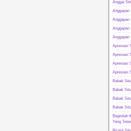
Anggai Sit
Anggapan S
Anggapan S
Anggapan S
Anggapan S
Apresiasi S
Apresiasi 
Apresiasi 
Apresiasi 
Babak Situ
Babak Situ
Babak Situ
Babak Situ
Beginilah 
Yang Terp
Bicara Situ