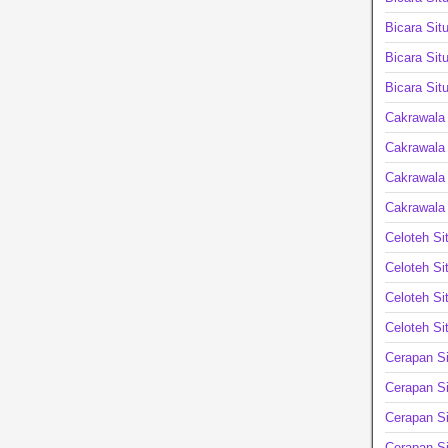
Bicara Sit
Bicara Situ
Bicara Sit
Cakrawala 
Cakrawala 
Cakrawala 
Cakrawala 
Celoteh Sit
Celoteh Si
Celoteh Sit
Celoteh Si
Cerapan Si
Cerapan Si
Cerapan Si
Cerapan Si