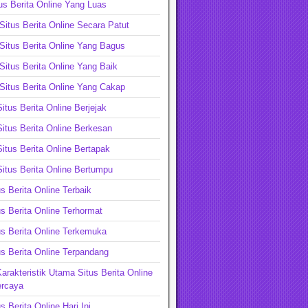
us Berita Online Yang Luas
itus Berita Online Secara Patut
itus Berita Online Yang Bagus
itus Berita Online Yang Baik
itus Berita Online Yang Cakap
itus Berita Online Berjejak
Situs Berita Online Berkesan
Situs Berita Online Bertapak
Situs Berita Online Bertumpu
s Berita Online Terbaik
s Berita Online Terhormat
s Berita Online Terkemuka
s Berita Online Terpandang
Karakteristik Utama Situs Berita Online
ercaya
s Berita Online Hari Ini