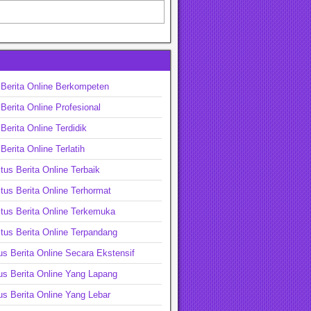
 Berita Online Berkompeten
 Berita Online Profesional
Berita Online Terdidik
Berita Online Terlatih
us Berita Online Terbaik
us Berita Online Terhormat
tus Berita Online Terkemuka
us Berita Online Terpandang
us Berita Online Secara Ekstensif
us Berita Online Yang Lapang
us Berita Online Yang Lebar