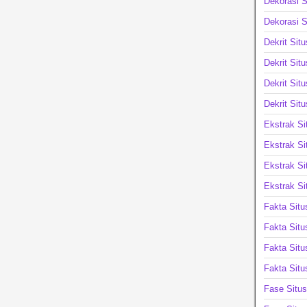
Dekorasi S
Dekorasi Si
Dekrit Sit
Dekrit Situ
Dekrit Situ
Dekrit Situ
Ekstrak Si
Ekstrak Si
Ekstrak Si
Ekstrak Si
Fakta Situ
Fakta Situ
Fakta Situ
Fakta Situ
Fase Situs