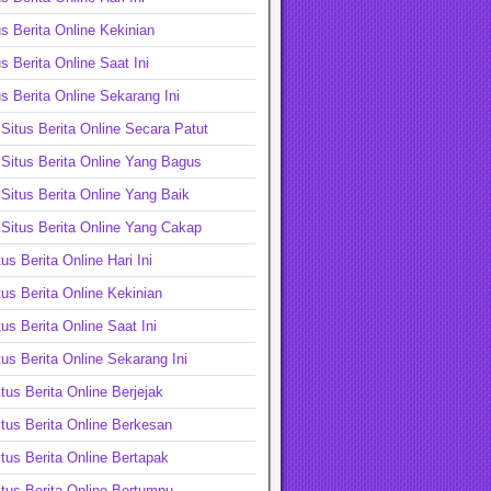
us Berita Online Kekinian
s Berita Online Saat Ini
us Berita Online Sekarang Ini
Situs Berita Online Secara Patut
Situs Berita Online Yang Bagus
Situs Berita Online Yang Baik
Situs Berita Online Yang Cakap
us Berita Online Hari Ini
tus Berita Online Kekinian
us Berita Online Saat Ini
tus Berita Online Sekarang Ini
tus Berita Online Berjejak
tus Berita Online Berkesan
tus Berita Online Bertapak
tus Berita Online Bertumpu