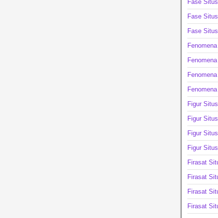
Fase Situs
Fase Situs
Fase Situs
Fenomena S
Fenomena S
Fenomena S
Fenomena S
Figur Situ
Figur Situs
Figur Situ
Figur Situs
Firasat Si
Firasat Si
Firasat Si
Firasat Si