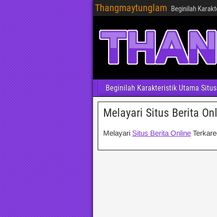
Thangmaytunglam
Beginilah Karakt
Beginilah Karakteristik Utama Situ
Melayari Situs Berita On
Melayari
Situs Berita Online
Terkared