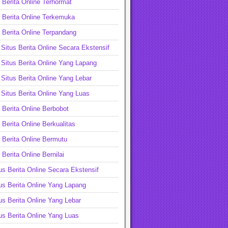
 Berita Online Terhormat
 Berita Online Terkemuka
 Berita Online Terpandang
itus Berita Online Secara Ekstensif
itus Berita Online Yang Lapang
itus Berita Online Yang Lebar
itus Berita Online Yang Luas
s Berita Online Berbobot
 Berita Online Berkualitas
s Berita Online Bermutu
 Berita Online Bernilai
tus Berita Online Secara Ekstensif
tus Berita Online Yang Lapang
tus Berita Online Yang Lebar
tus Berita Online Yang Luas