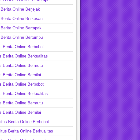
 Berita Online Berjejak
s Berita Online Berkesan
 Berita Online Bertapak
s Berita Online Bertumpu
s Berita Online Berbobot
s Berita Online Berkualitas
s Berita Online Bermutu
 Berita Online Bernilai
s Berita Online Berbobot
s Berita Online Berkualitas
s Berita Online Bermutu
 Berita Online Bernilai
itus Berita Online Berbobot
itus Berita Online Berkualitas