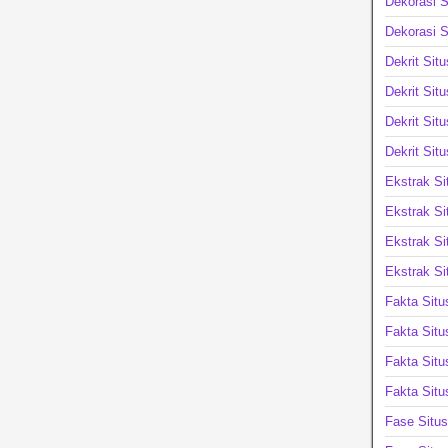
Dekorasi S
Dekorasi Si
Dekrit Sit
Dekrit Situ
Dekrit Situ
Dekrit Situ
Ekstrak Si
Ekstrak Si
Ekstrak Si
Ekstrak Si
Fakta Situ
Fakta Situ
Fakta Situ
Fakta Situ
Fase Situs