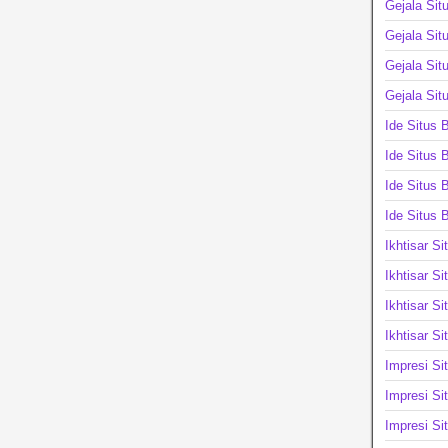
Gejala Sit
Gejala Sit
Gejala Sit
Gejala Sit
Ide Situs B
Ide Situs 
Ide Situs 
Ide Situs 
Ikhtisar S
Ikhtisar Si
Ikhtisar Si
Ikhtisar Si
Impresi Sit
Impresi Si
Impresi Si