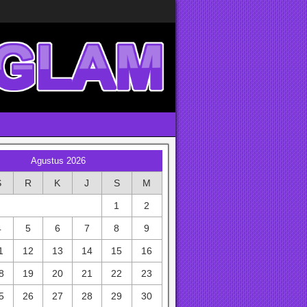
Agustus 2026
S
R
K
J
S
M
1
2
4
5
6
7
8
9
1
12
13
14
15
16
8
19
20
21
22
23
5
26
27
28
29
30