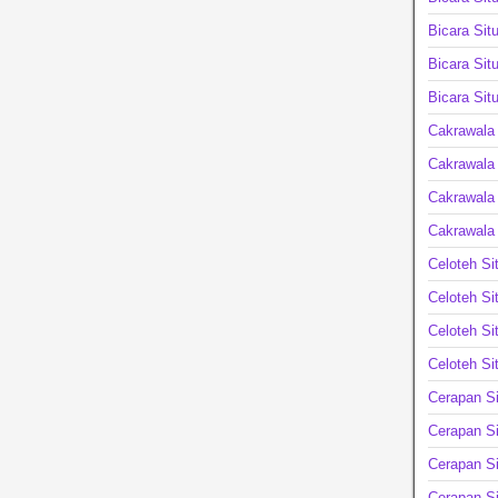
Bicara Sit
Bicara Situ
Bicara Sit
Cakrawala 
Cakrawala 
Cakrawala 
Cakrawala 
Celoteh Sit
Celoteh Si
Celoteh Sit
Celoteh Si
Cerapan Si
Cerapan Si
Cerapan Si
Cerapan Si