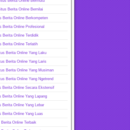
itus Berita Online Bermutu
tus Berita Online Bernilai
us Berita Online Berkompeten
s Berita Online Profesional
s Berita Online Terdidik
s Berita Online Terlatih
tus Berita Online Yang Laku
tus Berita Online Yang Laris
tus Berita Online Yang Musiman
tus Berita Online Yang Ngetrend
s Berita Online Secara Ekstensif
s Berita Online Yang Lapang
s Berita Online Yang Lebar
s Berita Online Yang Luas
 Berita Online Terbaik