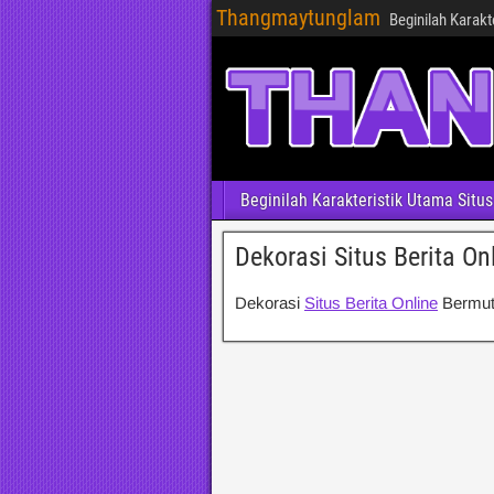
Thangmaytunglam
Beginilah Karakt
Beginilah Karakteristik Utama Situ
Dekorasi Situs Berita O
Dekorasi
Situs Berita Online
Bermu