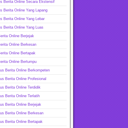
us Berita Online Secara Ekstensif
us Berita Online Yang Lapang
us Berita Online Yang Lebar
us Berita Online Yang Luas
erita Online Berjejak
Berita Online Berkesan
Berita Online Bertapak
Berita Online Bertumpu
itus Berita Online Berkompeten
tus Berita Online Profesional
tus Berita Online Terdidik
tus Berita Online Terlatih
us Berita Online Berjejak
tus Berita Online Berkesan
tus Berita Online Bertapak