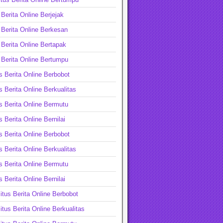
 Berita Online Berjejak
s Berita Online Berkesan
 Berita Online Bertapak
s Berita Online Bertumpu
s Berita Online Berbobot
s Berita Online Berkualitas
s Berita Online Bermutu
 Berita Online Bernilai
s Berita Online Berbobot
s Berita Online Berkualitas
s Berita Online Bermutu
 Berita Online Bernilai
itus Berita Online Berbobot
itus Berita Online Berkualitas