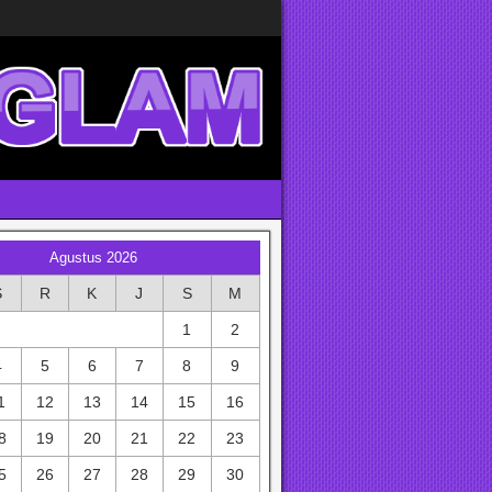
Agustus 2026
S
R
K
J
S
M
1
2
4
5
6
7
8
9
1
12
13
14
15
16
8
19
20
21
22
23
5
26
27
28
29
30