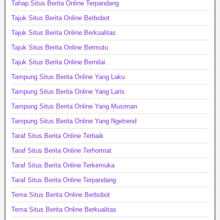
Tahap Situs Berita Online Terpandang
Tajuk Situs Berita Online Berbobot
Tajuk Situs Berita Online Berkualitas
Tajuk Situs Berita Online Bermutu
Tajuk Situs Berita Online Bernilai
Tampung Situs Berita Online Yang Laku
Tampung Situs Berita Online Yang Laris
Tampung Situs Berita Online Yang Musiman
Tampung Situs Berita Online Yang Ngetrend
Taraf Situs Berita Online Terbaik
Taraf Situs Berita Online Terhormat
Taraf Situs Berita Online Terkemuka
Taraf Situs Berita Online Terpandang
Tema Situs Berita Online Berbobot
Tema Situs Berita Online Berkualitas