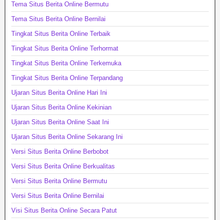
Tema Situs Berita Online Bermutu
Tema Situs Berita Online Bernilai
Tingkat Situs Berita Online Terbaik
Tingkat Situs Berita Online Terhormat
Tingkat Situs Berita Online Terkemuka
Tingkat Situs Berita Online Terpandang
Ujaran Situs Berita Online Hari Ini
Ujaran Situs Berita Online Kekinian
Ujaran Situs Berita Online Saat Ini
Ujaran Situs Berita Online Sekarang Ini
Versi Situs Berita Online Berbobot
Versi Situs Berita Online Berkualitas
Versi Situs Berita Online Bermutu
Versi Situs Berita Online Bernilai
Visi Situs Berita Online Secara Patut