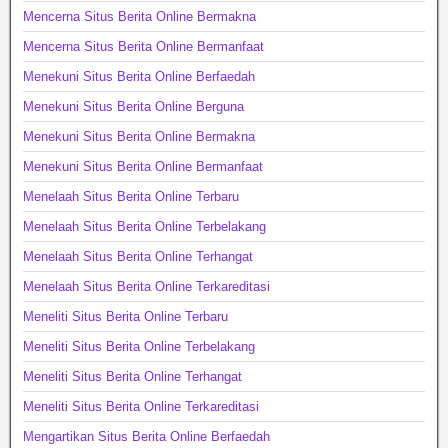
Mencerna Situs Berita Online Bermakna
Mencerna Situs Berita Online Bermanfaat
Menekuni Situs Berita Online Berfaedah
Menekuni Situs Berita Online Berguna
Menekuni Situs Berita Online Bermakna
Menekuni Situs Berita Online Bermanfaat
Menelaah Situs Berita Online Terbaru
Menelaah Situs Berita Online Terbelakang
Menelaah Situs Berita Online Terhangat
Menelaah Situs Berita Online Terkareditasi
Meneliti Situs Berita Online Terbaru
Meneliti Situs Berita Online Terbelakang
Meneliti Situs Berita Online Terhangat
Meneliti Situs Berita Online Terkareditasi
Mengartikan Situs Berita Online Berfaedah