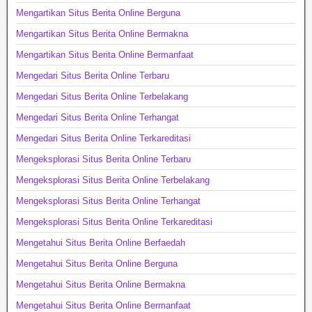
Mengartikan Situs Berita Online Berguna
Mengartikan Situs Berita Online Bermakna
Mengartikan Situs Berita Online Bermanfaat
Mengedari Situs Berita Online Terbaru
Mengedari Situs Berita Online Terbelakang
Mengedari Situs Berita Online Terhangat
Mengedari Situs Berita Online Terkareditasi
Mengeksplorasi Situs Berita Online Terbaru
Mengeksplorasi Situs Berita Online Terbelakang
Mengeksplorasi Situs Berita Online Terhangat
Mengeksplorasi Situs Berita Online Terkareditasi
Mengetahui Situs Berita Online Berfaedah
Mengetahui Situs Berita Online Berguna
Mengetahui Situs Berita Online Bermakna
Mengetahui Situs Berita Online Bermanfaat