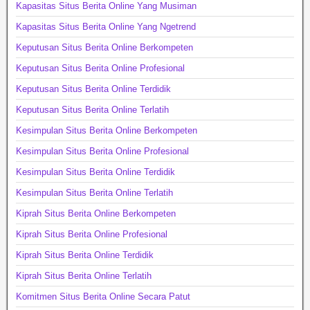
Kapasitas Situs Berita Online Yang Musiman
Kapasitas Situs Berita Online Yang Ngetrend
Keputusan Situs Berita Online Berkompeten
Keputusan Situs Berita Online Profesional
Keputusan Situs Berita Online Terdidik
Keputusan Situs Berita Online Terlatih
Kesimpulan Situs Berita Online Berkompeten
Kesimpulan Situs Berita Online Profesional
Kesimpulan Situs Berita Online Terdidik
Kesimpulan Situs Berita Online Terlatih
Kiprah Situs Berita Online Berkompeten
Kiprah Situs Berita Online Profesional
Kiprah Situs Berita Online Terdidik
Kiprah Situs Berita Online Terlatih
Komitmen Situs Berita Online Secara Patut