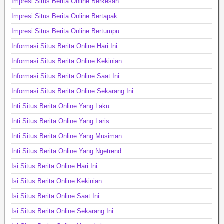
Impresi Situs Berita Online Berkesan
Impresi Situs Berita Online Bertapak
Impresi Situs Berita Online Bertumpu
Informasi Situs Berita Online Hari Ini
Informasi Situs Berita Online Kekinian
Informasi Situs Berita Online Saat Ini
Informasi Situs Berita Online Sekarang Ini
Inti Situs Berita Online Yang Laku
Inti Situs Berita Online Yang Laris
Inti Situs Berita Online Yang Musiman
Inti Situs Berita Online Yang Ngetrend
Isi Situs Berita Online Hari Ini
Isi Situs Berita Online Kekinian
Isi Situs Berita Online Saat Ini
Isi Situs Berita Online Sekarang Ini