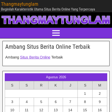
Thangmaytunglam
Beginilah Karakteristik Utama Situs Berita Online Yang Terpercaya
Ambang Situs Berita Online Terbaik
Ambang
Situs Berita Online
Terbaik
Agustus 2026
S
S
R
K
J
S
M
1
2
3
4
5
6
7
8
9
10
11
12
13
14
15
16