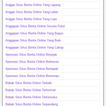
Anggai Situs Berita Online Yang Lapang
Anggai Situs Berita Online Yang Lebar
Anggai Situs Berita Online Yang Luas
Anggapan Situs Berita Online Secara Patut
Anggapan Situs Berita Online Yang Bagus
Anggapan Situs Berita Online Yang Baik
Anggapan Situs Berita Online Yang Cakap
Apresiasi Situs Berita Online Berjejak
Apresiasi Situs Berita Online Berkesan
Apresiasi Situs Berita Online Bertapak
Apresiasi Situs Berita Online Bertumpu
Babak Situs Berita Online Terbaik
Babak Situs Berita Online Terhormat
Babak Situs Berita Online Terkemuka
Babak Situs Berita Online Terpandang