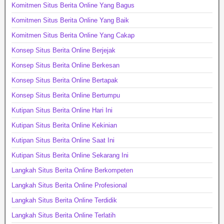
Komitmen Situs Berita Online Yang Bagus
Komitmen Situs Berita Online Yang Baik
Komitmen Situs Berita Online Yang Cakap
Konsep Situs Berita Online Berjejak
Konsep Situs Berita Online Berkesan
Konsep Situs Berita Online Bertapak
Konsep Situs Berita Online Bertumpu
Kutipan Situs Berita Online Hari Ini
Kutipan Situs Berita Online Kekinian
Kutipan Situs Berita Online Saat Ini
Kutipan Situs Berita Online Sekarang Ini
Langkah Situs Berita Online Berkompeten
Langkah Situs Berita Online Profesional
Langkah Situs Berita Online Terdidik
Langkah Situs Berita Online Terlatih