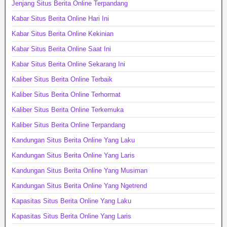
Jenjang Situs Berita Online Terpandang
Kabar Situs Berita Online Hari Ini
Kabar Situs Berita Online Kekinian
Kabar Situs Berita Online Saat Ini
Kabar Situs Berita Online Sekarang Ini
Kaliber Situs Berita Online Terbaik
Kaliber Situs Berita Online Terhormat
Kaliber Situs Berita Online Terkemuka
Kaliber Situs Berita Online Terpandang
Kandungan Situs Berita Online Yang Laku
Kandungan Situs Berita Online Yang Laris
Kandungan Situs Berita Online Yang Musiman
Kandungan Situs Berita Online Yang Ngetrend
Kapasitas Situs Berita Online Yang Laku
Kapasitas Situs Berita Online Yang Laris