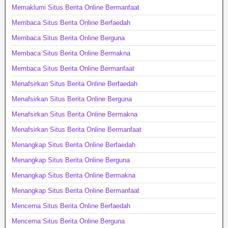
Memaklumi Situs Berita Online Bermanfaat
Membaca Situs Berita Online Berfaedah
Membaca Situs Berita Online Berguna
Membaca Situs Berita Online Bermakna
Membaca Situs Berita Online Bermanfaat
Menafsirkan Situs Berita Online Berfaedah
Menafsirkan Situs Berita Online Berguna
Menafsirkan Situs Berita Online Bermakna
Menafsirkan Situs Berita Online Bermanfaat
Menangkap Situs Berita Online Berfaedah
Menangkap Situs Berita Online Berguna
Menangkap Situs Berita Online Bermakna
Menangkap Situs Berita Online Bermanfaat
Mencerna Situs Berita Online Berfaedah
Mencerna Situs Berita Online Berguna