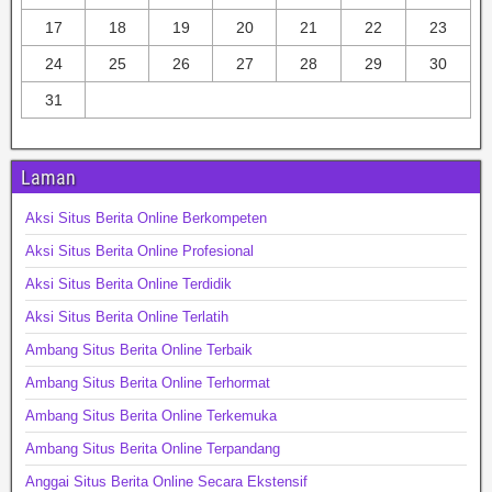
17
18
19
20
21
22
23
24
25
26
27
28
29
30
31
Laman
Aksi Situs Berita Online Berkompeten
Aksi Situs Berita Online Profesional
Aksi Situs Berita Online Terdidik
Aksi Situs Berita Online Terlatih
Ambang Situs Berita Online Terbaik
Ambang Situs Berita Online Terhormat
Ambang Situs Berita Online Terkemuka
Ambang Situs Berita Online Terpandang
Anggai Situs Berita Online Secara Ekstensif