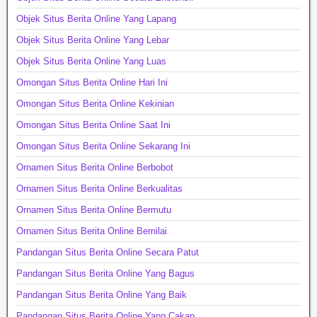
Objek Situs Berita Online Yang Lapang
Objek Situs Berita Online Yang Lebar
Objek Situs Berita Online Yang Luas
Omongan Situs Berita Online Hari Ini
Omongan Situs Berita Online Kekinian
Omongan Situs Berita Online Saat Ini
Omongan Situs Berita Online Sekarang Ini
Ornamen Situs Berita Online Berbobot
Ornamen Situs Berita Online Berkualitas
Ornamen Situs Berita Online Bermutu
Ornamen Situs Berita Online Bernilai
Pandangan Situs Berita Online Secara Patut
Pandangan Situs Berita Online Yang Bagus
Pandangan Situs Berita Online Yang Baik
Pandangan Situs Berita Online Yang Cakap