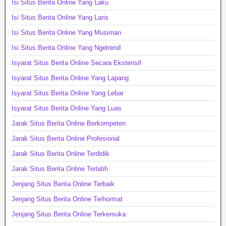
Isi Situs Berita Online Yang Laku
Isi Situs Berita Online Yang Laris
Isi Situs Berita Online Yang Musiman
Isi Situs Berita Online Yang Ngetrend
Isyarat Situs Berita Online Secara Ekstensif
Isyarat Situs Berita Online Yang Lapang
Isyarat Situs Berita Online Yang Lebar
Isyarat Situs Berita Online Yang Luas
Jarak Situs Berita Online Berkompeten
Jarak Situs Berita Online Profesional
Jarak Situs Berita Online Terdidik
Jarak Situs Berita Online Terlatih
Jenjang Situs Berita Online Terbaik
Jenjang Situs Berita Online Terhormat
Jenjang Situs Berita Online Terkemuka