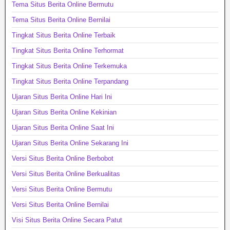
Tema Situs Berita Online Bermutu
Tema Situs Berita Online Bernilai
Tingkat Situs Berita Online Terbaik
Tingkat Situs Berita Online Terhormat
Tingkat Situs Berita Online Terkemuka
Tingkat Situs Berita Online Terpandang
Ujaran Situs Berita Online Hari Ini
Ujaran Situs Berita Online Kekinian
Ujaran Situs Berita Online Saat Ini
Ujaran Situs Berita Online Sekarang Ini
Versi Situs Berita Online Berbobot
Versi Situs Berita Online Berkualitas
Versi Situs Berita Online Bermutu
Versi Situs Berita Online Bernilai
Visi Situs Berita Online Secara Patut