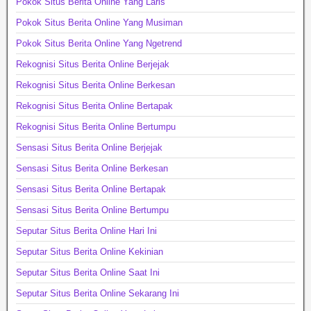
Pokok Situs Berita Online Yang Laris
Pokok Situs Berita Online Yang Musiman
Pokok Situs Berita Online Yang Ngetrend
Rekognisi Situs Berita Online Berjejak
Rekognisi Situs Berita Online Berkesan
Rekognisi Situs Berita Online Bertapak
Rekognisi Situs Berita Online Bertumpu
Sensasi Situs Berita Online Berjejak
Sensasi Situs Berita Online Berkesan
Sensasi Situs Berita Online Bertapak
Sensasi Situs Berita Online Bertumpu
Seputar Situs Berita Online Hari Ini
Seputar Situs Berita Online Kekinian
Seputar Situs Berita Online Saat Ini
Seputar Situs Berita Online Sekarang Ini