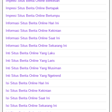
Impresi Situs Berita Online Berkesan
Impresi Situs Berita Online Bertapak
Impresi Situs Berita Online Bertumpu
Informasi Situs Berita Online Hari Ini
Informasi Situs Berita Online Kekinian
Informasi Situs Berita Online Saat Ini
Informasi Situs Berita Online Sekarang Ini
Inti Situs Berita Online Yang Laku
Inti Situs Berita Online Yang Laris
Inti Situs Berita Online Yang Musiman
Inti Situs Berita Online Yang Ngetrend
Isi Situs Berita Online Hari Ini
Isi Situs Berita Online Kekinian
Isi Situs Berita Online Saat Ini
Isi Situs Berita Online Sekarang Ini