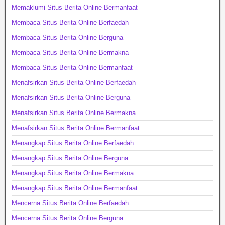
Memaklumi Situs Berita Online Bermanfaat
Membaca Situs Berita Online Berfaedah
Membaca Situs Berita Online Berguna
Membaca Situs Berita Online Bermakna
Membaca Situs Berita Online Bermanfaat
Menafsirkan Situs Berita Online Berfaedah
Menafsirkan Situs Berita Online Berguna
Menafsirkan Situs Berita Online Bermakna
Menafsirkan Situs Berita Online Bermanfaat
Menangkap Situs Berita Online Berfaedah
Menangkap Situs Berita Online Berguna
Menangkap Situs Berita Online Bermakna
Menangkap Situs Berita Online Bermanfaat
Mencerna Situs Berita Online Berfaedah
Mencerna Situs Berita Online Berguna