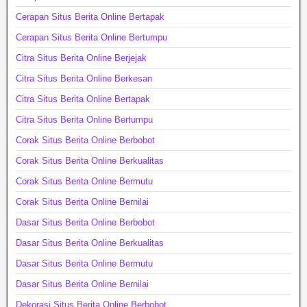
Cerapan Situs Berita Online Bertapak
Cerapan Situs Berita Online Bertumpu
Citra Situs Berita Online Berjejak
Citra Situs Berita Online Berkesan
Citra Situs Berita Online Bertapak
Citra Situs Berita Online Bertumpu
Corak Situs Berita Online Berbobot
Corak Situs Berita Online Berkualitas
Corak Situs Berita Online Bermutu
Corak Situs Berita Online Bernilai
Dasar Situs Berita Online Berbobot
Dasar Situs Berita Online Berkualitas
Dasar Situs Berita Online Bermutu
Dasar Situs Berita Online Bernilai
Dekorasi Situs Berita Online Berbobot