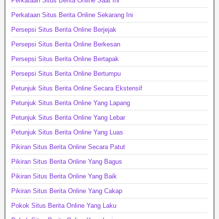
Perkataan Situs Berita Online Saat Ini
Perkataan Situs Berita Online Sekarang Ini
Persepsi Situs Berita Online Berjejak
Persepsi Situs Berita Online Berkesan
Persepsi Situs Berita Online Bertapak
Persepsi Situs Berita Online Bertumpu
Petunjuk Situs Berita Online Secara Ekstensif
Petunjuk Situs Berita Online Yang Lapang
Petunjuk Situs Berita Online Yang Lebar
Petunjuk Situs Berita Online Yang Luas
Pikiran Situs Berita Online Secara Patut
Pikiran Situs Berita Online Yang Bagus
Pikiran Situs Berita Online Yang Baik
Pikiran Situs Berita Online Yang Cakap
Pokok Situs Berita Online Yang Laku