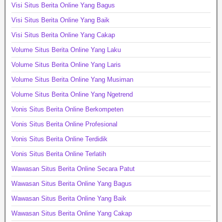
Visi Situs Berita Online Yang Bagus
Visi Situs Berita Online Yang Baik
Visi Situs Berita Online Yang Cakap
Volume Situs Berita Online Yang Laku
Volume Situs Berita Online Yang Laris
Volume Situs Berita Online Yang Musiman
Volume Situs Berita Online Yang Ngetrend
Vonis Situs Berita Online Berkompeten
Vonis Situs Berita Online Profesional
Vonis Situs Berita Online Terdidik
Vonis Situs Berita Online Terlatih
Wawasan Situs Berita Online Secara Patut
Wawasan Situs Berita Online Yang Bagus
Wawasan Situs Berita Online Yang Baik
Wawasan Situs Berita Online Yang Cakap