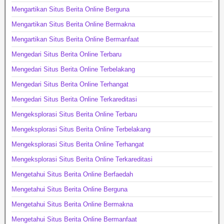
Mengartikan Situs Berita Online Berguna
Mengartikan Situs Berita Online Bermakna
Mengartikan Situs Berita Online Bermanfaat
Mengedari Situs Berita Online Terbaru
Mengedari Situs Berita Online Terbelakang
Mengedari Situs Berita Online Terhangat
Mengedari Situs Berita Online Terkareditasi
Mengeksplorasi Situs Berita Online Terbaru
Mengeksplorasi Situs Berita Online Terbelakang
Mengeksplorasi Situs Berita Online Terhangat
Mengeksplorasi Situs Berita Online Terkareditasi
Mengetahui Situs Berita Online Berfaedah
Mengetahui Situs Berita Online Berguna
Mengetahui Situs Berita Online Bermakna
Mengetahui Situs Berita Online Bermanfaat