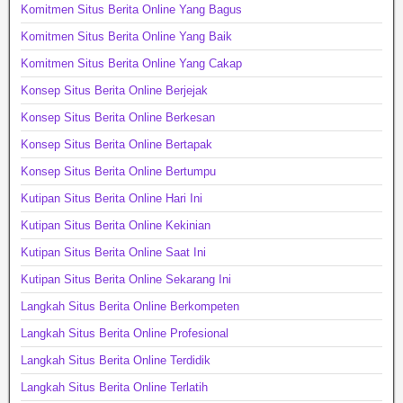
Komitmen Situs Berita Online Yang Bagus
Komitmen Situs Berita Online Yang Baik
Komitmen Situs Berita Online Yang Cakap
Konsep Situs Berita Online Berjejak
Konsep Situs Berita Online Berkesan
Konsep Situs Berita Online Bertapak
Konsep Situs Berita Online Bertumpu
Kutipan Situs Berita Online Hari Ini
Kutipan Situs Berita Online Kekinian
Kutipan Situs Berita Online Saat Ini
Kutipan Situs Berita Online Sekarang Ini
Langkah Situs Berita Online Berkompeten
Langkah Situs Berita Online Profesional
Langkah Situs Berita Online Terdidik
Langkah Situs Berita Online Terlatih