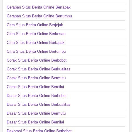
Cerapan Situs Berita Online Bertapak
Cerapan Situs Berita Online Bertumpu
Citra Situs Berita Online Berjejak
Citra Situs Berita Online Berkesan
Citra Situs Berita Online Bertapak
Citra Situs Berita Online Bertumpu
Corak Situs Berita Online Berbobot
Corak Situs Berita Online Berkualitas
Corak Situs Berita Online Bermutu
Corak Situs Berita Online Bernilai
Dasar Situs Berita Online Berbobot
Dasar Situs Berita Online Berkualitas
Dasar Situs Berita Online Bermutu
Dasar Situs Berita Online Bernilai
Dekorasi Situs Berita Online Berbobot