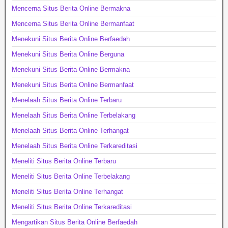
Mencerna Situs Berita Online Bermakna
Mencerna Situs Berita Online Bermanfaat
Menekuni Situs Berita Online Berfaedah
Menekuni Situs Berita Online Berguna
Menekuni Situs Berita Online Bermakna
Menekuni Situs Berita Online Bermanfaat
Menelaah Situs Berita Online Terbaru
Menelaah Situs Berita Online Terbelakang
Menelaah Situs Berita Online Terhangat
Menelaah Situs Berita Online Terkareditasi
Meneliti Situs Berita Online Terbaru
Meneliti Situs Berita Online Terbelakang
Meneliti Situs Berita Online Terhangat
Meneliti Situs Berita Online Terkareditasi
Mengartikan Situs Berita Online Berfaedah