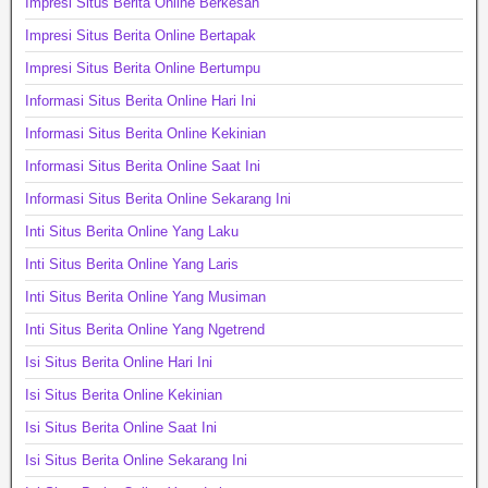
Impresi Situs Berita Online Berkesan
Impresi Situs Berita Online Bertapak
Impresi Situs Berita Online Bertumpu
Informasi Situs Berita Online Hari Ini
Informasi Situs Berita Online Kekinian
Informasi Situs Berita Online Saat Ini
Informasi Situs Berita Online Sekarang Ini
Inti Situs Berita Online Yang Laku
Inti Situs Berita Online Yang Laris
Inti Situs Berita Online Yang Musiman
Inti Situs Berita Online Yang Ngetrend
Isi Situs Berita Online Hari Ini
Isi Situs Berita Online Kekinian
Isi Situs Berita Online Saat Ini
Isi Situs Berita Online Sekarang Ini