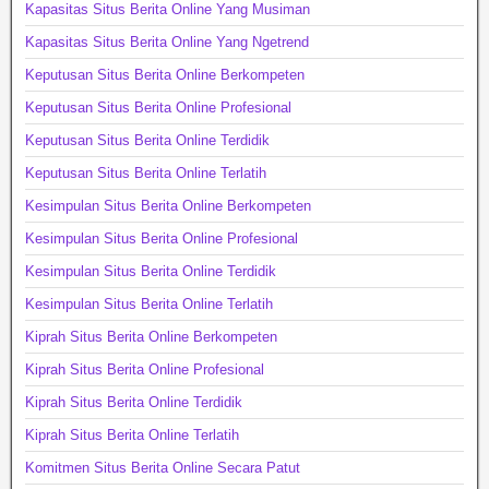
Kapasitas Situs Berita Online Yang Musiman
Kapasitas Situs Berita Online Yang Ngetrend
Keputusan Situs Berita Online Berkompeten
Keputusan Situs Berita Online Profesional
Keputusan Situs Berita Online Terdidik
Keputusan Situs Berita Online Terlatih
Kesimpulan Situs Berita Online Berkompeten
Kesimpulan Situs Berita Online Profesional
Kesimpulan Situs Berita Online Terdidik
Kesimpulan Situs Berita Online Terlatih
Kiprah Situs Berita Online Berkompeten
Kiprah Situs Berita Online Profesional
Kiprah Situs Berita Online Terdidik
Kiprah Situs Berita Online Terlatih
Komitmen Situs Berita Online Secara Patut