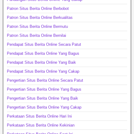
Patron Situs Berita Online Berbobot
Patron Situs Berita Online Berkualitas
Patron Situs Berita Online Bermutu
Patron Situs Berita Online Bernilai
Pendapat Situs Berita Online Secara Patut
Pendapat Situs Berita Online Yang Bagus
Pendapat Situs Berita Online Yang Baik
Pendapat Situs Berita Online Yang Cakap
Pengertian Situs Berita Online Secara Patut
Pengertian Situs Berita Online Yang Bagus
Pengertian Situs Berita Online Yang Baik
Pengertian Situs Berita Online Yang Cakap
Perkataan Situs Berita Online Hari Ini
Perkataan Situs Berita Online Kekinian