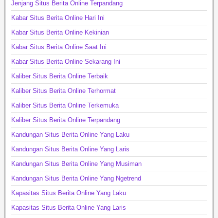
Jenjang Situs Berita Online Terpandang
Kabar Situs Berita Online Hari Ini
Kabar Situs Berita Online Kekinian
Kabar Situs Berita Online Saat Ini
Kabar Situs Berita Online Sekarang Ini
Kaliber Situs Berita Online Terbaik
Kaliber Situs Berita Online Terhormat
Kaliber Situs Berita Online Terkemuka
Kaliber Situs Berita Online Terpandang
Kandungan Situs Berita Online Yang Laku
Kandungan Situs Berita Online Yang Laris
Kandungan Situs Berita Online Yang Musiman
Kandungan Situs Berita Online Yang Ngetrend
Kapasitas Situs Berita Online Yang Laku
Kapasitas Situs Berita Online Yang Laris