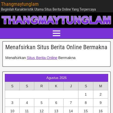
Thangmaytunglam
Beginilah Karakteristik Utama Situs Berita Online Yang Terpercaya
Menafsirkan Situs Berita Online Bermakna
Menafsirkan
Situs Berita Online
Bermakna
Agustus 2026
S
S
R
K
J
S
M
1
2
3
4
5
6
7
8
9
10
11
12
13
14
15
16