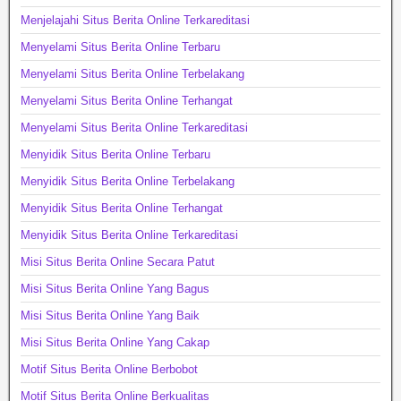
Menjelajahi Situs Berita Online Terkareditasi
Menyelami Situs Berita Online Terbaru
Menyelami Situs Berita Online Terbelakang
Menyelami Situs Berita Online Terhangat
Menyelami Situs Berita Online Terkareditasi
Menyidik Situs Berita Online Terbaru
Menyidik Situs Berita Online Terbelakang
Menyidik Situs Berita Online Terhangat
Menyidik Situs Berita Online Terkareditasi
Misi Situs Berita Online Secara Patut
Misi Situs Berita Online Yang Bagus
Misi Situs Berita Online Yang Baik
Misi Situs Berita Online Yang Cakap
Motif Situs Berita Online Berbobot
Motif Situs Berita Online Berkualitas