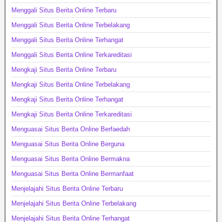
Menggali Situs Berita Online Terbaru
Menggali Situs Berita Online Terbelakang
Menggali Situs Berita Online Terhangat
Menggali Situs Berita Online Terkareditasi
Mengkaji Situs Berita Online Terbaru
Mengkaji Situs Berita Online Terbelakang
Mengkaji Situs Berita Online Terhangat
Mengkaji Situs Berita Online Terkareditasi
Menguasai Situs Berita Online Berfaedah
Menguasai Situs Berita Online Berguna
Menguasai Situs Berita Online Bermakna
Menguasai Situs Berita Online Bermanfaat
Menjelajahi Situs Berita Online Terbaru
Menjelajahi Situs Berita Online Terbelakang
Menjelajahi Situs Berita Online Terhangat