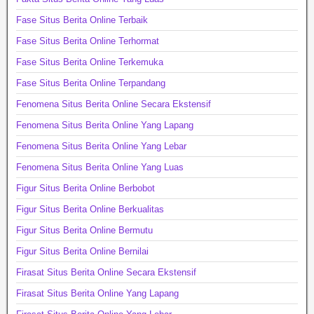
Fase Situs Berita Online Terbaik
Fase Situs Berita Online Terhormat
Fase Situs Berita Online Terkemuka
Fase Situs Berita Online Terpandang
Fenomena Situs Berita Online Secara Ekstensif
Fenomena Situs Berita Online Yang Lapang
Fenomena Situs Berita Online Yang Lebar
Fenomena Situs Berita Online Yang Luas
Figur Situs Berita Online Berbobot
Figur Situs Berita Online Berkualitas
Figur Situs Berita Online Bermutu
Figur Situs Berita Online Bernilai
Firasat Situs Berita Online Secara Ekstensif
Firasat Situs Berita Online Yang Lapang