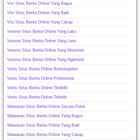
Visi Situs Berita Online Yang Bagus
Visi Situs Berita Online Yang Baik
Visi Situs Berita Online Yang Cakap
Volume Situs Berita Online Yang Laku
Volume Situs Berita Online Yang Laris
Volume Situs Berita Online Yang Musiman
Volume Situs Berita Online Yang Ngetrend
Vonis Situs Berita Online Berkompeten
Vonis Situs Berita Online Profesional
Vonis Situs Berita Online Terdidik
Vonis Situs Berita Online Terlatih
Wawasan Situs Berita Online Secara Patut
Wawasan Situs Berita Online Yang Bagus
Wawasan Situs Berita Online Yang Baik
Wawasan Situs Berita Online Yang Cakap