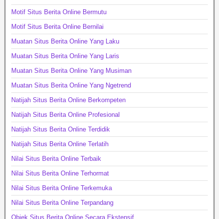
Motif Situs Berita Online Bermutu
Motif Situs Berita Online Bernilai
Muatan Situs Berita Online Yang Laku
Muatan Situs Berita Online Yang Laris
Muatan Situs Berita Online Yang Musiman
Muatan Situs Berita Online Yang Ngetrend
Natijah Situs Berita Online Berkompeten
Natijah Situs Berita Online Profesional
Natijah Situs Berita Online Terdidik
Natijah Situs Berita Online Terlatih
Nilai Situs Berita Online Terbaik
Nilai Situs Berita Online Terhormat
Nilai Situs Berita Online Terkemuka
Nilai Situs Berita Online Terpandang
Objek Situs Berita Online Secara Ekstensif