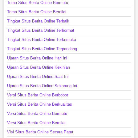
Tema Situs Berita Online Bermutu
Tema Situs Berita Online Bernilai
Tingkat Situs Berita Online Terbaik
Tingkat Situs Berita Online Terhormat
Tingkat Situs Berita Online Terkemuka
Tingkat Situs Berita Online Terpandang
Ujaran Situs Berita Online Hari Ini
Ujaran Situs Berita Online Kekinian
Ujaran Situs Berita Online Saat Ini
Ujaran Situs Berita Online Sekarang Ini
Versi Situs Berita Online Berbobot
Versi Situs Berita Online Berkualitas
Versi Situs Berita Online Bermutu
Versi Situs Berita Online Bernilai
Visi Situs Berita Online Secara Patut